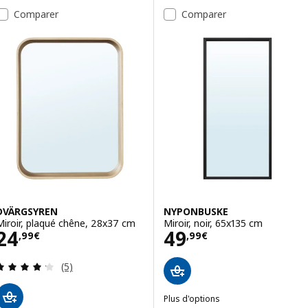
Comparer
Comparer
DVÄRGSYREN
NYPONBUSKE
Miroir, plaqué chêne, 28x37 cm
Miroir, noir, 65x135 cm
Prix 24,99€
Prix 49,99€
24
49
,
99
€
,
99
€
Révision: 4.2 hors de 5 étoiles. Nombre total de
(5)
Plus d'options