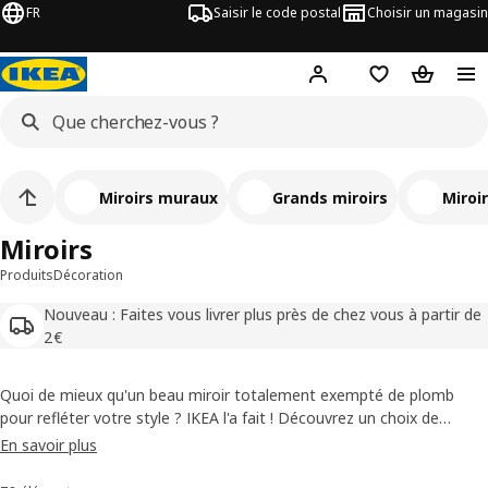
FR
Saisir le code postal
Choisir un magasin
Mon compte
Favoris
Panier
Miroirs muraux
Grands miroirs
Miroi
Miroirs
Produits
Décoration
Nouveau : Faites vous livrer plus près de chez vous à partir de
2€
Quoi de mieux qu'un beau miroir totalement exempté de plomb
pour refléter votre style ? IKEA l'a fait ! Découvrez un choix de
miroirs qui se marie avec nos meubles. N'attendez plus, reflétez
En savoir plus
votre style en optant pour un grand miroir mural, plusieurs petits
placés en groupe ou bien un miroir sur pied.