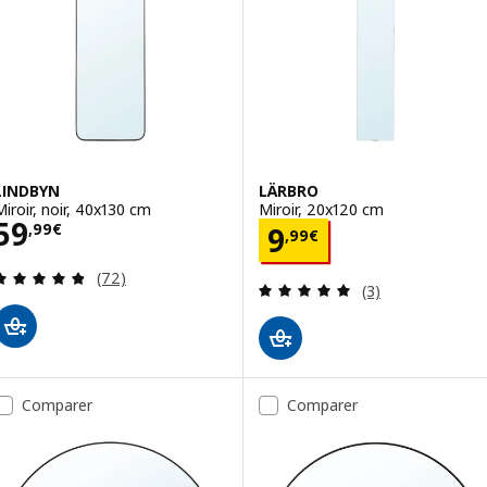
LINDBYN
LÄRBRO
Miroir, noir, 40x130 cm
Miroir, 20x120 cm
Prix 59,99€
59
Prix 9,99€
,
99
€
9
,
99
€
Révision: 4.8 hors de 5 étoiles. Nombre total de 
(72)
Révision: 5 hors
(3)
Comparer
Comparer