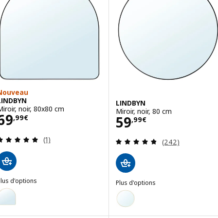
Nouveau
LINDBYN
LINDBYN
Miroir, noir, 80x80 cm
Miroir, noir, 80 cm
Prix 69,99€
69
Prix 59,99€
59
,
99
€
,
99
€
Révision: 5 hors de 5 étoiles. Nombre total de c
(1)
Révision: 4.8 ho
(242)
lus d'options
Plus d'options
LINDBYN
LINDBYN
ption : LINDBYN, Miroir, couleur or, 80x80 cm
Option : LINDBYN, Miroir, couleu