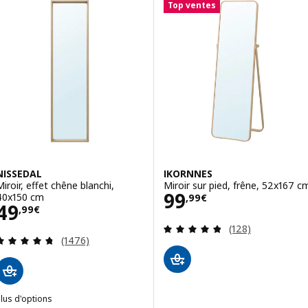
Top ventes
NISSEDAL
IKORNNES
Miroir, effet chêne blanchi,
Miroir sur pied, frêne, 52x167 c
Prix 99,99€
99
40x150 cm
,
99
€
Prix 49,99€
49
,
99
€
Révision: 4.8 ho
(128)
Révision: 4.7 hors de 5 étoiles. Nombre total de
(1476)
lus d'options