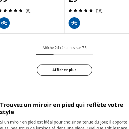
Révision: 4.8 hors de 5 étoiles. Nombre total de 
Révision: 4.8 ho
(9)
(19)
Affiche 24 résultats sur 78
Afficher plus
Trouvez un miroir en pied qui reflète votre
style
Si un miroir en pied est idéal pour choisir sa tenue du jour, il apporte
aussi beaucoup de luminosité dans une pièce. Quel que soit l’espace