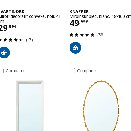
SVARTBJÖRK
KNAPPER
Miroir décoratif convexe, noir, 41
Miroir sur pied, blanc, 48x160 c
Prix 49,99€
49
cm
,
99
€
Prix 29,99€
29
,
99
€
Révision: 4.7 ho
(58)
Révision: 4.5 hors de 5 étoiles. Nombre total de 
(17)
Comparer
Comparer