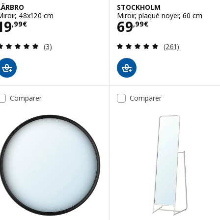
LÄRBRO
STOCKHOLM
Miroir, 48x120 cm
Miroir, plaqué noyer, 60 cm
Prix 19,99€
Prix 69,99€
19
69
,
99
€
,
99
€
Révision: 5 hors de 5 étoiles. Nombre total de c
Révision: 4.8 ho
(3)
(261)
Comparer
Comparer