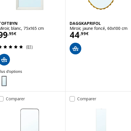
TOFTBYN
DAGGKAPRIFOL
Miroir, blanc, 75x165 cm
Miroir, jaune foncé, 60x100 cm
Prix 99,95€
Prix 44,99€
99
44
,
95
€
,
99
€
Révision: 4.8 hors de 5 étoiles. Nombre total de 
(81)
lus d'options
TOFTBYN
ption : TOFTBYN, Miroir, noir, 75x165 cm
Comparer
Comparer