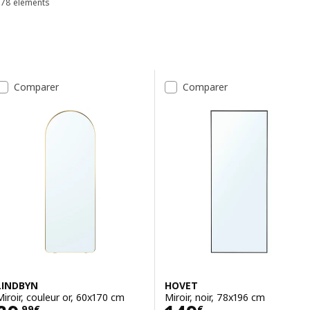
78 éléments
Trier et filtrer
Passer aux résultats
Liste des résultats
Comparer
Comparer
LINDBYN
HOVET
Miroir, couleur or, 60x170 cm
Miroir, noir, 78x196 cm
,
99
€
€