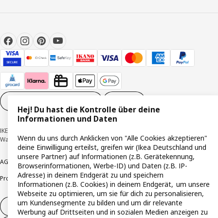
Cookie-Einstellungen
DE
Hej! Du hast die Kontrolle über deine
Informationen und Daten
IKEA Deutschland GmbH & Co. KG - Am Wandersmann 2-4, 65719 Hofheim-
Wenn du uns durch Anklicken von "Alle Cookies akzeptieren"
Wallau © Inter IKEA Systems B.V. 1999-2026
deine Einwilligung erteilst, greifen wir (Ikea Deutschland und
unsere Partner) auf Informationen (z.B. Gerätekennung,
AGB
Barrierefreiheit
Cookie-Richtlinie
Datenschutzerklärung
Impressum
Browserinformationen, Werbe-ID) und Daten (z.B. IP-
Adresse) in deinem Endgerät zu und speichern
Produktrückrufe
Responsible Disclosure
Vertrauensstelle
Informationen (z.B. Cookies) in deinem Endgerät, um unsere
Webseite zu optimieren, um sie für dich zu personalisieren,
um Kundensegmente zu bilden und um dir relevante
Vertrag widerrufen
Werbung auf Drittseiten und in sozialen Medien anzeigen zu