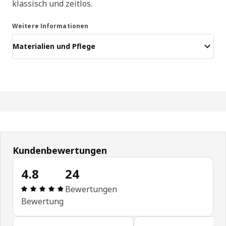
klassisch und zeitlos.
Weitere Informationen
Materialien und Pflege
Kundenbewertungen
4.8
24
Bewertung: 4.8 von 5 Sterne Alle Bewertungen: 
Bewertungen
Bewertung
Kundenbewertungen überspringen