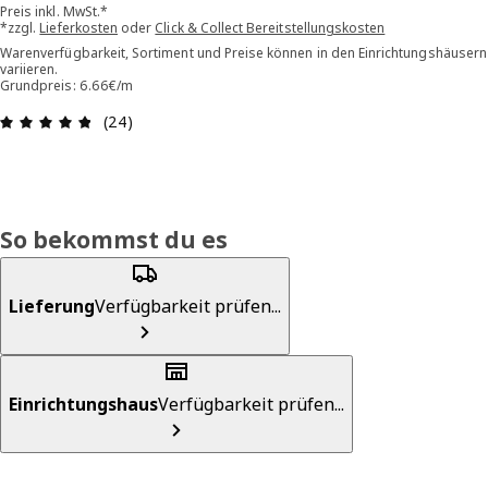
Preis inkl. MwSt.*
*zzgl.
Lieferkosten
oder
Click & Collect Bereitstellungskosten
Warenverfügbarkeit, Sortiment und Preise können in den Einrichtungshäusern
variieren.
Grundpreis: 6.66€/m
Bewertung: 4.8 von 5 Sterne Alle Bewertungen:
(24)
So bekommst du es
Lieferung
Verfügbarkeit prüfen...
Einrichtungshaus
Verfügbarkeit prüfen...