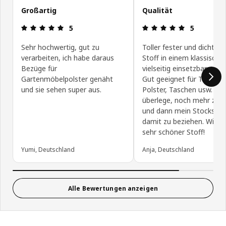
Großartig
Qualität
Bewertung: 5 von 5 Sterne
Bewertung: 
5
5
Sehr hochwertig, gut zu
Toller fester und dichtge
verarbeiten, ich habe daraus
Stoff in einem klassische
Bezüge für
vielseitig einsetzbaren Mu
Gartenmöbelpolster genäht
Gut geeignet für Tischde
und sie sehen super aus.
Polster, Taschen usw. Ich
überlege, noch mehr zu 
und dann mein Stocksun
damit zu beziehen. Wirkli
sehr schöner Stoff!
Yumi, Deutschland
Anja, Deutschland
Alle Bewertungen anzeigen