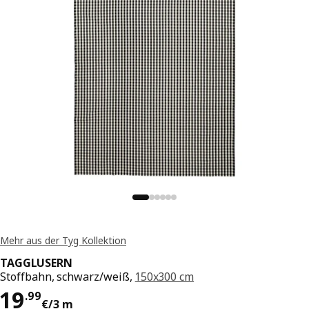
Mehr aus der Tyg Kollektion
TAGGLUSERN
Stoffbahn, schwarz/weiß,
150x300 cm
Preis 19.99€/3 m
19
.
99
€
/3 m