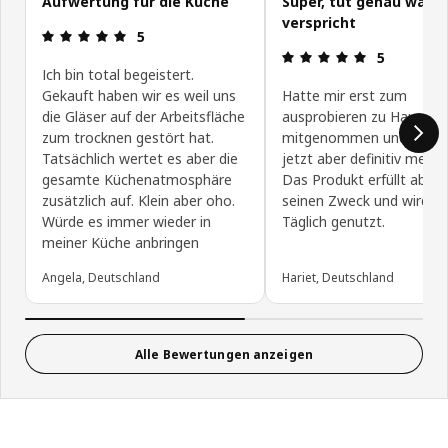
Aufwertung für die Küche
Super, tut genau was e
verspricht
Bewertung: 5 von 5 Sterne
5
Bewertung: 
5
Ich bin total begeistert.
Gekauft haben wir es weil uns
Hatte mir erst zum
die Gläser auf der Arbeitsfläche
ausprobieren zu Hause n
zum trocknen gestört hat.
mitgenommen und brauc
Tatsächlich wertet es aber die
jetzt aber definitiv mehr 
gesamte Küchenatmosphäre
Das Produkt erfüllt absol
zusätzlich auf. Klein aber oho.
seinen Zweck und wird n
Würde es immer wieder in
Täglich genutzt.
meiner Küche anbringen
Angela, Deutschland
Hariet, Deutschland
Alle Bewertungen anzeigen