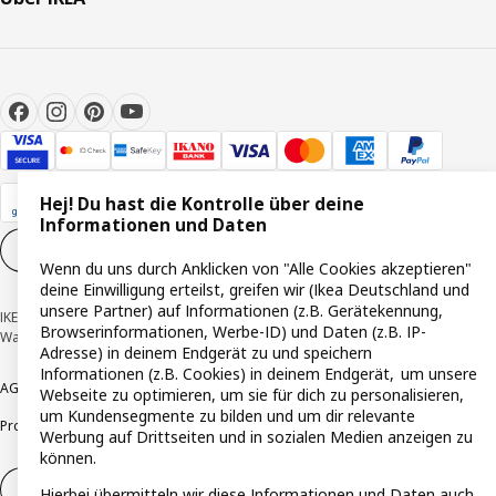
Hej! Du hast die Kontrolle über deine
Informationen und Daten
Cookie-Einstellungen
DE
Wenn du uns durch Anklicken von "Alle Cookies akzeptieren"
deine Einwilligung erteilst, greifen wir (Ikea Deutschland und
unsere Partner) auf Informationen (z.B. Gerätekennung,
IKEA Deutschland GmbH & Co. KG - Am Wandersmann 2-4, 65719 Hofheim-
Browserinformationen, Werbe-ID) und Daten (z.B. IP-
Wallau © Inter IKEA Systems B.V. 1999-2026
Adresse) in deinem Endgerät zu und speichern
Informationen (z.B. Cookies) in deinem Endgerät, um unsere
AGB
Barrierefreiheit
Cookie-Richtlinie
Datenschutzerklärung
Impressum
Webseite zu optimieren, um sie für dich zu personalisieren,
um Kundensegmente zu bilden und um dir relevante
Produktrückrufe
Responsible Disclosure
Vertrauensstelle
Werbung auf Drittseiten und in sozialen Medien anzeigen zu
können.
Vertrag widerrufen
Hierbei übermitteln wir diese Informationen und Daten auch