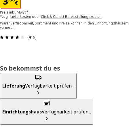
Preis 3.00€
3
€
Preis inkl. MwSt.*
*zzgl.
Lieferkosten
oder
Click & Collect Bereitstellungskosten
Warenverfügbarkeit, Sortiment und Preise können in den Einrichtungshäusern
variieren.
Bewertung: 4.1 von 5 Sterne Alle Bewertungen: 
(416)
So bekommst du es
Lieferung
Verfügbarkeit prüfen...
Einrichtungshaus
Verfügbarkeit prüfen...