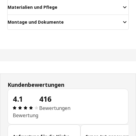
Materialien und Pflege
Montage und Dokumente
Kundenbewertungen
4.1
416
Bewertung: 4.1 von 5 Sterne Alle Bewertungen: 4
Bewertungen
Bewertung
Kundenbewertungen überspringen