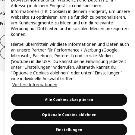
Adresse) in deinem Endgerät zu und speichern
Informationen (z.B. Cookies) in deinem Endgerät, um unsere
AGB
Barrierefreiheit
Cookie-Richtlinie
Datenschutzerklärung
Impressum
Webseite zu optimieren, um sie für dich zu personalisieren,
um Kundensegmente zu bilden und um dir relevante
Produktrückrufe
Responsible Disclosure
Vertrauensstelle
Werbung auf Drittseiten und in sozialen Medien anzeigen zu
können.
Vertrag widerrufen
Hierbei übermitteln wir diese Informationen und Daten auch
an unsere Partner für Performance / Werbung (Google,
Vertrag widerrufen (Services & Leistungen)
Microsoft, Facebook, Pinterest) und soziale Medien
(Youtube) in die USA. Du kannst deine Einwilligung jederzeit
unter "Einstellungen" widerrufen. Alternativ kannst du
"Optionale Cookies ablehnen" oder unter "Einstellungen"
eine individuelle Auswahl treffen.
Weitere Informationen
Alle Cookies akzeptieren
Optionale Cookies ablehnen
Einstellungen