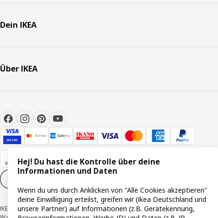
Dein IKEA
Über IKEA
Hej! Du hast die Kontrolle über deine
Informationen und Daten
Cookie-Einstellungen
DE
Wenn du uns durch Anklicken von "Alle Cookies akzeptieren"
deine Einwilligung erteilst, greifen wir (Ikea Deutschland und
unsere Partner) auf Informationen (z.B. Gerätekennung,
IKEA Deutschland GmbH & Co. KG - Am Wandersmann 2-4, 65719 Hofheim-
Browserinformationen, Werbe-ID) und Daten (z.B. IP-
Wallau © Inter IKEA Systems B.V. 1999-2026