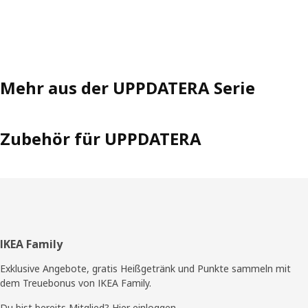
Mehr aus der UPPDATERA Serie
Zubehör für UPPDATERA
Fußzeile
IKEA Family
Exklusive Angebote, gratis Heißgetränk und Punkte sammeln mit
dem Treuebonus von IKEA Family.
Du bist bereits Mitglied? Hier einloggen.