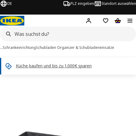
DE
PLZ eingeben
Standort auswählen
Hej!
Hier einloggen
Merkzettel
Warenko
…
Schrankeinrichtung
Schubladen Organizer & Schubladeneinsätze
Küche kaufen und bis zu 1.000€ sparen
UPPDATERA -Bilder
tinformation