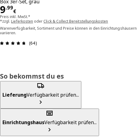
Box 3er-Set, grau
Preis 9.99€
9
.
99
€
Preis inkl. MwSt.*
*zzgl.
Lieferkosten
oder
Click & Collect Bereitstellungskosten
Warenverfügbarkeit, Sortiment und Preise können in den Einrichtungshäusern
variieren.
Bewertung: 4.7 von 5 Sterne Alle Bewertungen:
(64)
So bekommst du es
Lieferung
Verfügbarkeit prüfen...
Einrichtungshaus
Verfügbarkeit prüfen...