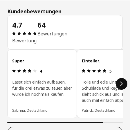
Kundenbewertungen
4.7
64
Bewertung: 4.7 von 5 Sterne Alle Bewertungen: 
Bewertungen
Bewertung
Kundenbewertungen überspringen
Super
Einteiler.
Bewertung: 4 von 5 Sterne
Bewertung: 
4
5
Lässt sich einfach aufbauen,
Tolle und edle Einteiler fü
für die drei etwas zu teuer, aber
Schublade und Regal. Das 
würde ich nochmals kaufen.
sieht schick aus und lässt
auch mal einfach abputze
Sabrina, Deutschland
Patrick, Deutschland