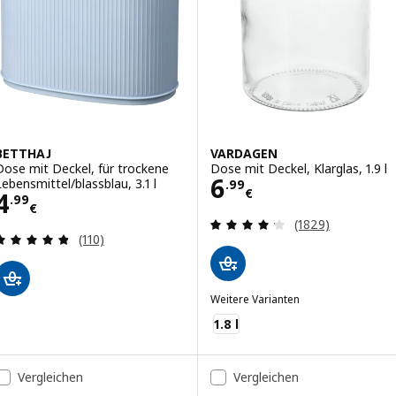
BETTHAJ
VARDAGEN
Dose mit Deckel, für trockene
Dose mit Deckel, Klarglas, 1.9 l
Preis 6.99€
6
Lebensmittel/blassblau, 3.1 l
.
99
€
Preis 4.99€
4
.
99
€
Bewertungen: 4.
(1829)
Bewertungen: 4.8 von 5 Sternen. Bewertungen i
(110)
Weitere Varianten
VARDAGEN
1.8 l
Vergleichen
Vergleichen