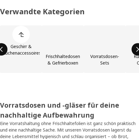
Verwandte Kategorien
Liste der Produktkategorien überspringen
Geschirr &
Küchenaccessoires
Frischhaltedosen
Vorratsdosen-
Kü
& Gefrierboxen
Sets
O
Vorratsdosen und -gläser für deine
nachhaltige Aufbewahrung
Eine Vorratshaltung ohne Frischhaltefolien ist ganz schön praktisch
und eine nachhaltige Sache. Mit unseren Vorratsdosen lagerst du
deine Lebensmittel hygienisch und schlau organisiert – ob Brot,