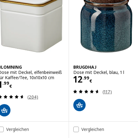
BLOMNING
BRUGDHAJ
Dose mit Deckel, elfenbeinweiß
Dose mit Deckel, blau, 1 l
Preis 12.99€
12
für Kaffee/Tee, 10x10x10 cm
.
99
€
Preis 1.99€
1
.
99
€
Bewertungen: 4.
(117)
Bewertungen: 4.6 von 5 Sternen. Bewertungen i
(204)
Vergleichen
Vergleichen