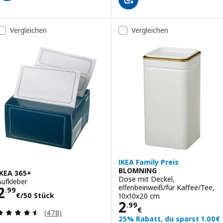
Vergleichen
Vergleichen
IKEA Family Preis
BLOMNING
IKEA 365+
Dose mit Deckel,
Aufkleber
Preis 2.99€/50 Stück
elfenbeinweiß/für Kaffee/Tee,
2
.
99
€
/50 Stück
10x10x20 cm
Preis 2.99€
2
.
99
€
Bewertungen: 4.5 von 5 Sternen. Bewertungen i
(478)
25% Rabatt, du sparst 1.00€