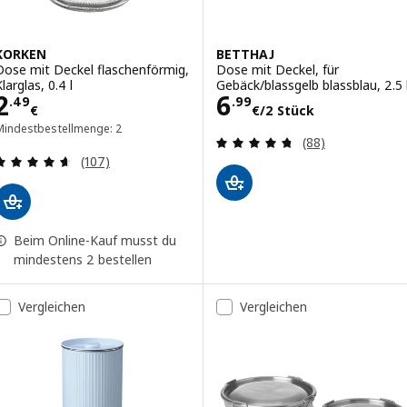
KORKEN
BETTHAJ
Dose mit Deckel flaschenförmig,
Dose mit Deckel, für
larglas, 0.4 l
Gebäck/blassgelb blassblau, 2.5 
Preis 2.49€
Preis 6.99€/2 S
2
6
.
49
.
99
€
€
/2 Stück
Mindestbestellmenge: 2
Bewertungen: 4.
(88)
Bewertungen: 4.6 von 5 Sternen. Bewertungen i
(107)
Beim Online-Kauf musst du
mindestens 2 bestellen
Vergleichen
Vergleichen