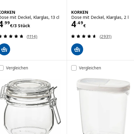
KORKEN
KORKEN
Dose mit Deckel, Klarglas, 13 cl
Dose mit Deckel, Klarglas, 2 l
Preis 4.99€/3 Stück
Preis 4.49€
4
4
.
99
.
49
€
/3 Stück
€
Bewertungen: 4.7 von 5 Sternen. Bewertungen i
Bewertungen: 4.
(1114)
(2931)
Vergleichen
Vergleichen