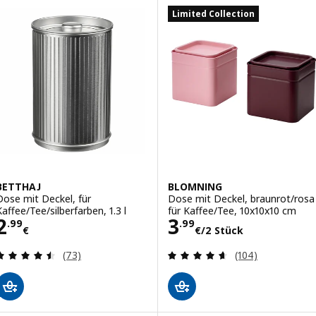
Limited Collection
BETTHAJ
BLOMNING
Dose mit Deckel, für
Dose mit Deckel, braunrot/rosa
Kaffee/Tee/silberfarben, 1.3 l
für Kaffee/Tee, 10x10x10 cm
Preis 2.99€
Preis 3.99€/2 S
2
3
.
99
.
99
€
€
/2 Stück
Bewertungen: 4.5 von 5 Sternen. Bewertungen i
Bewertungen: 4.
(73)
(104)