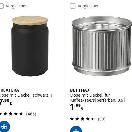
Vergleichen
Vergleichen
EKLATERA
BETTHAJ
Dose mit Deckel, schwarz, 1 l
Dose mit Deckel, für
Preis 7.99€
7
Kaffee/Tee/silberfarben, 0.6 l
.
99
€
Preis 1.99€
1
.
99
€
Bewertungen: 4.7 von 5 Sternen. Bewertungen i
(466)
Bewertungen: 4.
(90)