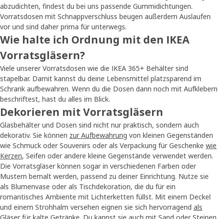
abzudichten, findest du bei uns passende Gummidichtungen.
Vorratsdosen mit Schnappverschluss beugen außerdem Auslaufen
vor und sind daher prima für unterwegs.
Wie halte ich Ordnung mit den IKEA
Vorratsgläsern?
Viele unserer Vorratsdosen wie die IKEA 365+ Behälter sind
stapelbar. Damit kannst du deine Lebensmittel platzsparend im
Schrank aufbewahren. Wenn du die Dosen dann noch mit Aufklebern
beschriftest, hast du alles im Blick.
Dekorieren mit Vorratsgläsern
Glasbehälter und Dosen sind nicht nur praktisch, sondern auch
dekorativ. Sie können
zur Aufbewahrung
von kleinen Gegenständen
wie Schmuck oder Souvenirs oder als Verpackung für Geschenke
wie
Kerzen
, Seifen oder andere kleine Gegenstände verwendet werden.
Die Vorratsgläser können sogar in verschiedenen Farben oder
Mustern bemalt werden, passend zu deiner Einrichtung. Nutze sie
als Blumenvase oder als Tischdekoration, die du für ein
romantisches Ambiente mit Lichterketten füllst. Mit einem Deckel
und einem Strohhalm versehen eignen sie sich hervorragend
als
Gläser
für kalte Getränke. Du kannst sie auch mit Sand oder Steinen