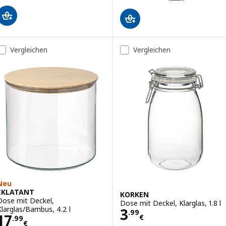
Vergleichen
Vergleichen
Neu
EKLATANT
KORKEN
Dose mit Deckel,
Dose mit Deckel, Klarglas, 1.8 l
Preis 3.99€
Klarglas/Bambus, 4.2 l
3
.
99
Preis 17.99€
17
€
.
99
€