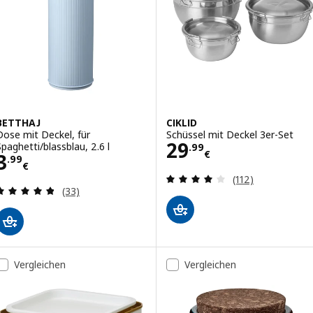
BETTHAJ
CIKLID
Dose mit Deckel, für
Schüssel mit Deckel 3er-Set
Preis 29.99€
29
Spaghetti/blassblau, 2.6 l
.
99
€
Preis 3.99€
3
.
99
€
Bewertungen: 4 
(112)
Bewertungen: 4.8 von 5 Sternen. Bewertungen i
(33)
Vergleichen
Vergleichen