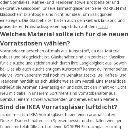
oder Cornflakes, Kaffee- und Teedosen sowie Brotbehälter und
dekorative Glasdosen. Unsere Einmachgläser der Serie KORKEN mit
klassischem Drahtbügel sind nicht nur ideal, um Essiggurken
einzulegen. Die Glasbehälter halten auch dein Gebäck knusprig und
präsentieren Frühstücksspeisen appetitlich auf dem
Tisch
.
Welches Material sollte ich für die neuen
Vorratsdosen wählen?
Vorratsdosen bestehen oftmals aus Kunststoff, da das Material
robust und pflegeleicht ist. Glasbehälter sind ein zeitloser Klassiker
für die Küche und zeichnen sich durch ihre Langlebigkeit aus. Sowohl
bei Glas als auch durchsichtigem Kunststoff kannst du immer sehen,
wie viel vom Lebensmittel noch im Behälter steckt. Bei Kaffee- und
Teedosen handelt es sich üblicherweise um Metall. Eine Metalldose
schließt die Aromen zuverlässig ein und schützt den Inhalt vor Licht.
Neu mit dabei in unserem Sortiment sind Vorratsbehälter aus
Bambus, einem schnell wachsenden und erneuerbaren Material.
Sind die IKEA Vorratsgläser luftdicht?
Ja, die meisten IKEA Vorratsgläser haben einen aromadichten
Deckel. Dadurch halten sich Speisen besser und es fallen weniger
Lebensmittelabfälle an. Um deine KORKEN Einmachgläser richtig