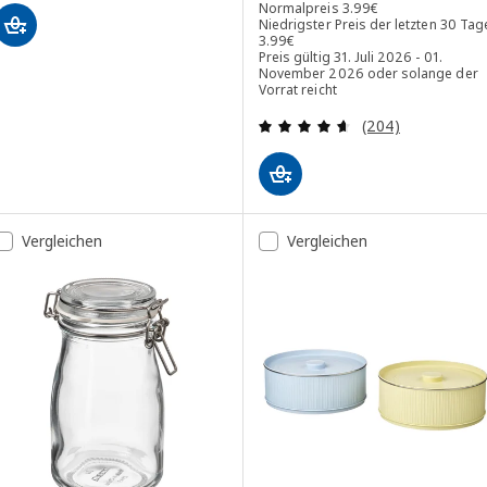
Normalpreis 3.99€
Normalpreis
3
.
99
€
Niedrigster Preis der letzten 30 Tag
Niedrigster Preis der letzten 30 Tag
3
.
99
€
Preis gültig 31. Juli 2026 - 01.
November 2026 oder solange der
Vorrat reicht
Bewertungen: 4.
(204)
Vergleichen
Vergleichen