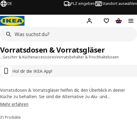
DE
PLZ eingeben
Standort auswählen
Hej!
Hier einloggen
Merkzettel
Warenko
Vorratsdosen & Vorratsgläser
…
Geschirr & Küchenaccessoires
Vorratsbehälter & Frischhalteboxen
Hol dir die IKEA App!
Vorratsdosen & Vorratsgläser helfen dir, den Überblick in deiner
Küche zu behalten. Sie sind die Alternative zu Alu- und
Kunststofffolie, denn sie sind leicht zu reinigen und mehrfach
Mehr erfahren
verwendbar. Du stapelst sie platzsparend und organisierst Vorräte
übersichtlich.
31 Produkte
Sortieren und Filtern