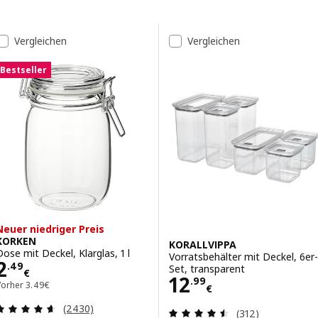
Zu den Ergebnissen springen
Liste der Ergebnisse
Vergleichen
Vergleichen
Bestseller
Neuer niedriger Preis
KORKEN
KORALLVIPPA
Dose mit Deckel, Klarglas, 1 l
Vorratsbehälter mit Deckel, 6er-
Preis 2.49€
2
.
49
Set, transparent
€
Preis 12.99€
12
.
99
Vorher 3.49€
Vorher
3
.
49
€
€
Bewertungen: 4.6 von 5 Sternen. Bewertungen i
(2430)
Bewertungen: 4.
(312)