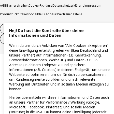
AGB
Barrierefreiheit
Cookie-Richtlinie
Datenschutzerklärung
Impressum
Produktrückrufe
Responsible Disclosure
Vertrauensstelle
Vertrag widerrufen
Hej! Du hast die Kontrolle über deine
Informationen und Daten
Vertrag widerrufen (Services & Leistungen)
Wenn du uns durch Anklicken von "Alle Cookies akzeptieren"
deine Einwilligung erteilst, greifen wir (Ikea Deutschland und
unsere Partner) auf Informationen (z.B. Gerätekennung,
Browserinformationen, Werbe-ID) und Daten (z.B. IP-
Adresse) in deinem Endgerät zu und speichern
Informationen (z.B. Cookies) in deinem Endgerät, um unsere
Webseite zu optimieren, um sie für dich zu personalisieren,
um Kundensegmente zu bilden und um dir relevante
Werbung auf Drittseiten und in sozialen Medien anzeigen zu
können.
Hierbei übermitteln wir diese Informationen und Daten auch
an unsere Partner für Performance / Werbung (Google,
Microsoft, Facebook, Pinterest) und soziale Medien
(Youtube) in die USA. Du kannst deine Einwilligung jederzeit