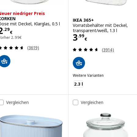
Neuer niedriger Preis
KORKEN
IKEA 365+
Dose mit Deckel, Klarglas, 0.5 l
Vorratsbehälter mit Deckel,
Preis 2.29€
2
.
29
transparent/weiß, 1.3 l
€
Preis 3.99€
3
.
99
Vorher 2.99€
Vorher
2
.
99
€
€
Bewertungen: 4.6 von 5 Sternen. Bewertungen i
(3619)
Bewertungen: 4.
(3914)
Weitere Varianten
IKEA 365+
2.3 l
Vergleichen
Vergleichen