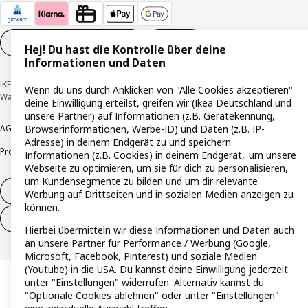
Cookie-Einstellungen
DE
Hej! Du hast die Kontrolle über deine
Informationen und Daten
IKEA Deutschland GmbH & Co. KG - Am Wandersmann 2-4, 65719 Hofheim-
Wenn du uns durch Anklicken von "Alle Cookies akzeptieren"
Wallau © Inter IKEA Systems B.V. 1999-2026
deine Einwilligung erteilst, greifen wir (Ikea Deutschland und
unsere Partner) auf Informationen (z.B. Gerätekennung,
AGB
Barrierefreiheit
Cookie-Richtlinie
Datenschutzerklärung
Impressum
Browserinformationen, Werbe-ID) und Daten (z.B. IP-
Adresse) in deinem Endgerät zu und speichern
Produktrückrufe
Responsible Disclosure
Vertrauensstelle
Informationen (z.B. Cookies) in deinem Endgerät, um unsere
Webseite zu optimieren, um sie für dich zu personalisieren,
um Kundensegmente zu bilden und um dir relevante
Vertrag widerrufen
Werbung auf Drittseiten und in sozialen Medien anzeigen zu
können.
Vertrag widerrufen (Services & Leistungen)
Hierbei übermitteln wir diese Informationen und Daten auch
an unsere Partner für Performance / Werbung (Google,
Microsoft, Facebook, Pinterest) und soziale Medien
(Youtube) in die USA. Du kannst deine Einwilligung jederzeit
unter "Einstellungen" widerrufen. Alternativ kannst du
"Optionale Cookies ablehnen" oder unter "Einstellungen"