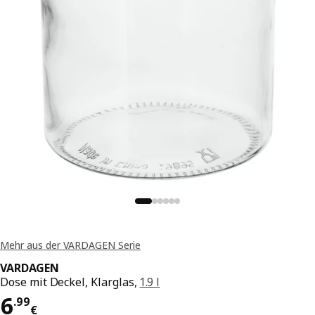
Mehr aus der VARDAGEN Serie
VARDAGEN
Dose mit Deckel, Klarglas,
1.9 l
Preis 6.99€
6
.
99
€