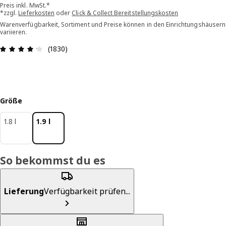
Preis inkl. MwSt.*
*zzgl.
Lieferkosten
oder
Click & Collect Bereitstellungskosten
Warenverfügbarkeit, Sortiment und Preise können in den Einrichtungshäusern
variieren.
Bewertung: 4.2 von 5 Sterne Alle Bewertungen:
(1830)
Größe
1.8 l
1.9 l
So bekommst du es
Lieferung
Verfügbarkeit prüfen...