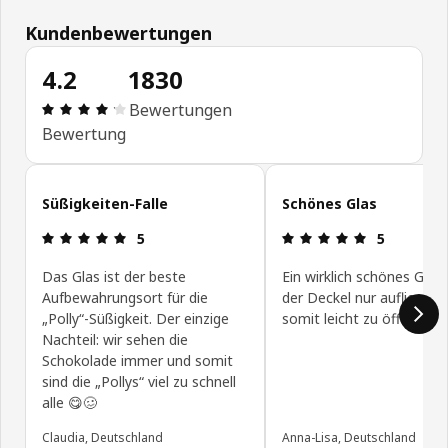
Kundenbewertungen
4.2
1830
Bewertung: 4.2 von 5 Sterne Alle Bewertungen: 
Bewertungen
Bewertung
Kundenbewertungen überspringen
Süßigkeiten-Falle
Schönes Glas
Bewertung: 5 von 5 Sterne
Bewertung: 
5
5
Das Glas ist der beste
Ein wirklich schönes Glas
Aufbewahrungsort für die
der Deckel nur aufliegt u
„Polly“-Süßigkeit. Der einzige
somit leicht zu öffnen ist.
Nachteil: wir sehen die
Schokolade immer und somit
sind die „Pollys“ viel zu schnell
alle 😋🥴
Claudia, Deutschland
Anna-Lisa, Deutschland