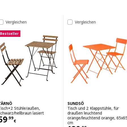
Zu den Ergebnissen springen
Liste der Ergebnisse
Vergleichen
Vergleichen
Bestseller
TÄRNÖ
SUNDSÖ
Tisch+2 Stühle/außen,
Tisch und 2 Klappstühle, für
schwarz/hellbraun lasiert
draußen leuchtend
Preis 59.99€
59
orange/leuchtend orange, 65x6
.
99
€
cm