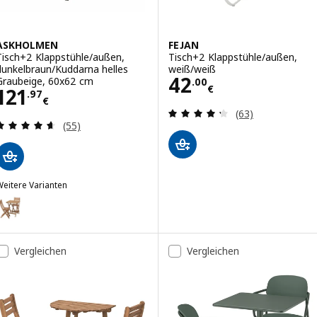
ASKHOLMEN
FEJAN
Tisch+2 Klappstühle/außen,
Tisch+2 Klappstühle/außen,
dunkelbraun/Kuddarna helles
weiß/weiß
Preis 42.00€
42
Graubeige, 60x62 cm
.
00
€
Preis 121.97€
121
.
97
€
Bewertungen: 4.
(63)
Bewertungen: 4.6 von 5 Sternen. Bewertungen i
(55)
eitere Varianten
ASKHOLMEN
Option: ASKHOLMEN, Tisch + 2 Klappstühle/außen, dunkelbraun, 60
Option: ASKHOLMEN, Tisch+2 Klappstühle/außen, faltbar dunkelbrau
Vergleichen
Vergleichen
Option: ASKHOLMEN, Tisch+2 Klappstühle/außen, dunkelbraun/Frös