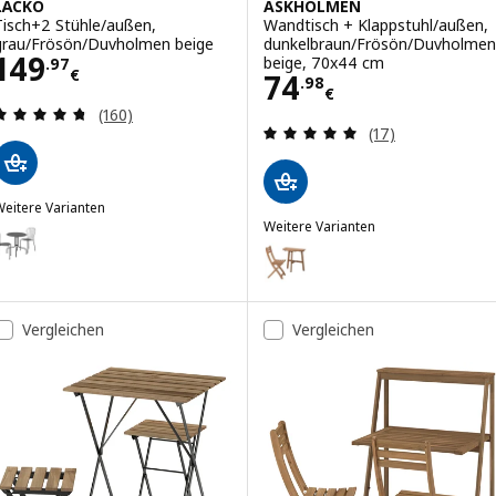
LÄCKÖ
ASKHOLMEN
Tisch+2 Stühle/außen,
Wandtisch + Klappstuhl/außen,
grau/Frösön/Duvholmen beige
dunkelbraun/Frösön/Duvholmen
Preis 149.97€
149
beige, 70x44 cm
.
97
€
Preis 74.98€
74
.
98
€
Bewertungen: 4.7 von 5 Sternen. Bewertungen i
(160)
Bewertungen: 4.
(17)
eitere Varianten
LÄCKÖ
Weitere Varianten
ption: LÄCKÖ, Tisch+2 Stühle/außen, grau
ASKHOLMEN
Option: ASKHOLMEN, Wandtisch 
ption: LÄCKÖ, Tisch+2 Stühle/außen, grau/Kuddarna helles Graubei
Option: ASKHOLMEN, Wandtisch 
ption: LÄCKÖ, Tisch+2 Stühle/außen, grau/Klösan dunkelblau, 70 c
Vergleichen
Vergleichen