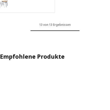
DUVSKÄR
ption: DUVSKÄR / DUVSKÄR, Tisch und 2 Stühle, für draußen schwar
13 von 13 Ergebnissen
Empfohlene Produkte