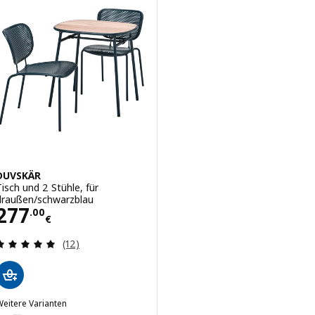
DUVSKÄR
Tisch und 2 Stühle, für
draußen/schwarzblau
Preis 277.00€
277
.
00
€
Bewertungen: 4.9 von 5 Sternen. Bewertungen i
(12)
eitere Varianten