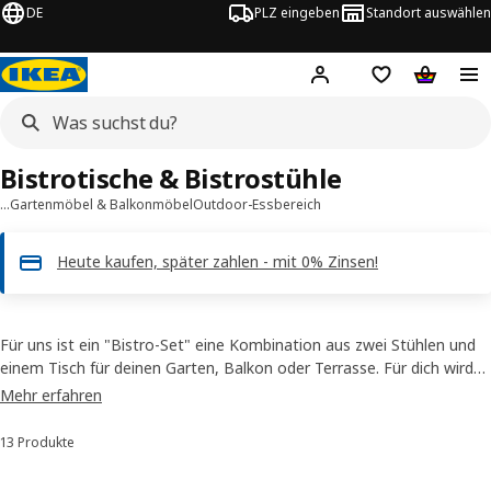
DE
PLZ eingeben
Standort auswählen
Hej!
Hier einloggen
Merkzettel
Warenko
Bistrotische & Bistrostühle
…
Gartenmöbel & Balkonmöbel
Outdoor-Essbereich
Heute kaufen, später zahlen - mit 0% Zinsen!
Für uns ist ein "Bistro-Set" eine Kombination aus zwei Stühlen und
einem Tisch für deinen Garten, Balkon oder Terrasse. Für dich wird
daraus der perfekte Ort für deine Kaffeepause oder eine kleine
Mehr erfahren
Mahlzeit zu zweit. Bei uns findest du Bistro-Set-Modelle aus Holz
und Metall, die alle für den Außengebrauch getestet sind.
13 Produkte
Sortieren und Filtern