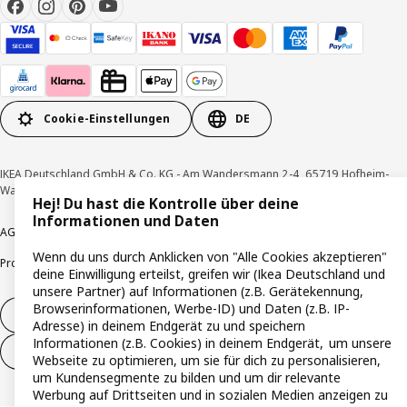
Cookie-Einstellungen
DE
IKEA Deutschland GmbH & Co. KG - Am Wandersmann 2-4, 65719 Hofheim-
Wallau © Inter IKEA Systems B.V. 1999-2026
Hej! Du hast die Kontrolle über deine
Informationen und Daten
AGB
Barrierefreiheit
Cookie-Richtlinie
Datenschutzerklärung
Impressum
Wenn du uns durch Anklicken von "Alle Cookies akzeptieren"
Produktrückrufe
Responsible Disclosure
Vertrauensstelle
deine Einwilligung erteilst, greifen wir (Ikea Deutschland und
unsere Partner) auf Informationen (z.B. Gerätekennung,
Browserinformationen, Werbe-ID) und Daten (z.B. IP-
Vertrag widerrufen
Adresse) in deinem Endgerät zu und speichern
Informationen (z.B. Cookies) in deinem Endgerät, um unsere
Vertrag widerrufen (Services & Leistungen)
Webseite zu optimieren, um sie für dich zu personalisieren,
um Kundensegmente zu bilden und um dir relevante
Werbung auf Drittseiten und in sozialen Medien anzeigen zu