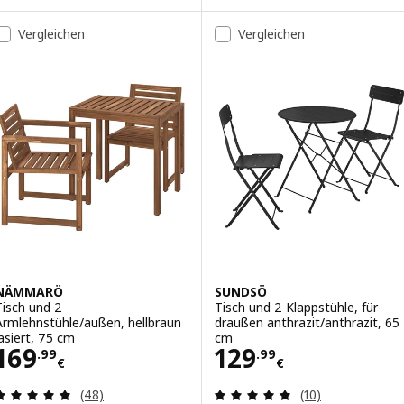
Option: ASKHOLMEN, Wandtisch+2 Klappstühle/außen, dunkelbraun
Vergleichen
Vergleichen
NÄMMARÖ
SUNDSÖ
Tisch und 2
Tisch und 2 Klappstühle, für
Armlehnstühle/außen, hellbraun
draußen anthrazit/anthrazit, 65
lasiert, 75 cm
cm
Preis 169.99€
Preis 129.99€
169
129
.
99
.
99
€
€
Bewertungen: 4.9 von 5 Sternen. Bewertungen i
Bewertungen: 5 
(48)
(10)