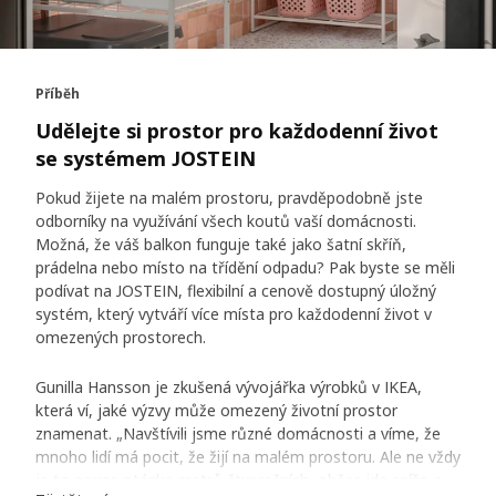
Příběh
Udělejte si prostor pro každodenní život
se systémem JOSTEIN
Pokud žijete na malém prostoru, pravděpodobně jste
odborníky na využívání všech koutů vaší domácnosti.
Možná, že váš balkon funguje také jako šatní skříň,
prádelna nebo místo na třídění odpadu? Pak byste se měli
podívat na JOSTEIN, flexibilní a cenově dostupný úložný
systém, který vytváří více místa pro každodenní život v
omezených prostorech.
Gunilla Hansson je zkušená vývojářka výrobků v IKEA,
která ví, jaké výzvy může omezený životní prostor
znamenat. „Navštívili jsme různé domácnosti a víme, že
mnoho lidí má pocit, že žijí na malém prostoru. Ale ne vždy
je to pouze otázka metrů čtverečních, občas jde spíše o