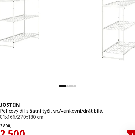
JOSTEIN
Policový díl s šatní tyčí, vn./venkovní/drát bílá,
81x166/270x180 cm
Původní cena 3800,–
3 800
,–
Cena 2500,–
2 500