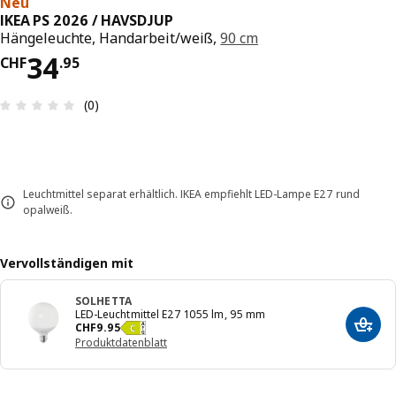
Neu
IKEA PS 2026 / HAVSDJUP
Hängeleuchte, Handarbeit/weiß,
90 cm
Preis CHF 34.95
34
CHF
.
95
Bewertung: 0 von 5 Sterne Anzahl der Bewertun
(0)
Leuchtmittel separat erhältlich. IKEA empfiehlt LED-Lampe E27 rund
opalweiß.
Vervollständigen mit
SOLHETTA
LED-Leuchtmittel E27 1055 lm, 95 mm
Preis CHF 9.95
CHF
9
.
95
In de
Produktdatenblatt