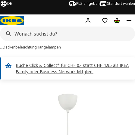
DE
PLZ eingeben
Standort wählen
Hej!
Logge dich ein
Einkaufsliste
Warenko
…
Deckenbeleuchtung
Hängelampen
Buche Click & Collect* für CHF 0.- statt CHF 4.95 als IKEA
Family oder Business Network Mitglied.
KEA PS 2026 / HAVSDJUP -Bilder
erspringen