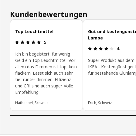
Kundenbewertungen
Kundenbewertungen überspringen
Top Leuchtmittel
Gut und kostengünst
Lampe
Bewertung: 5 von 5 Sterne
5
Bewertung:
4
Ich bin begeistert, für wenig
Geld ein Top Leuchtmittel. Vor
Super Produkt aus dem
allem das Dimmen ist top, kein
IKEA - Kostengünstiger 
flackern. Lässt sich auch sehr
für bestehende Glühlam
tief runter dimmen. Effizienz
und CRI sind auch super. Volle
Empfehlung!
Nathanael, Schweiz
Erich, Schweiz