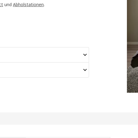
ct
und
Abholstationen
.