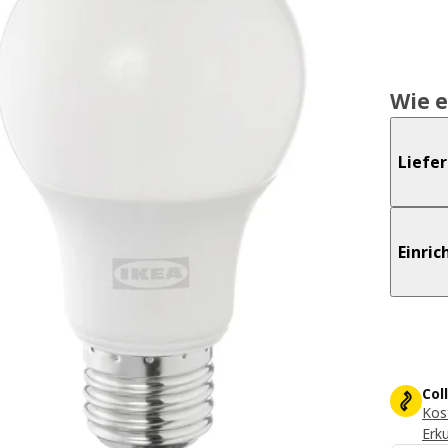
Wie e
Liefe
Einri
Col
Kos
Erk