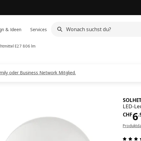
gn & Ideen
Services
htmittel E27 806 lm
amily oder Business Network Mitglied.
SOLHE
LED-Leu
Pre
6
CHF
.
Produktda