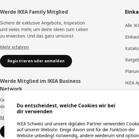
Fusszeile
Werde IKEA Family Mitglied
Eink
Sichere dir exklusive Angebote, Inspiration
Alle I
und vieles mehr, um deine Ideen zum Leben
zu erwecken. Und das ganz umsonst.
Einkau
Mehr erfahren
Katalo
Ratge
Registrieren oder anmelden
Planun
Werde Mitglied im IKEA Business
IKEA A
Network
IKEA S
Geniesse zahlreiche exklusive Vorteile, um
Du entscheidest, welche Cookies wir bei
IKEA H
das Leben bei der Arbeit zu verbessern.
dir verwenden
Mehr erfahren
IKEA Schweiz und unsere digitalen Partner verwenden Cooki
auf unserer Website. Einige davon sind für die Funktion der
Registrieren oder anmelden
Website unbedingt notwendig, andere wiederum sind optiona