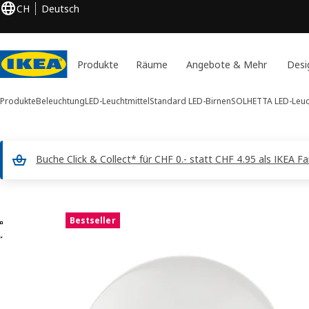
CH
Deutsch
Produkte
Räume
Angebote & Mehr
Desi
Produkte
Beleuchtung
LED-Leuchtmittel
Standard LED-Birnen
SOLHETTA
LED-Leuc
Buche Click & Collect* für CHF 0.- statt CHF 4.95 als IKEA F
2 SOLHETTA -Bilder
Bestseller
 überspringen