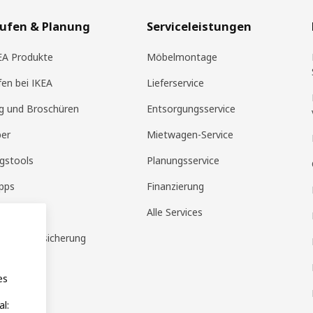
aufen & Planung
Serviceleistungen
KEA Produkte
Möbelmontage
fen bei IKEA
Lieferservice
g und Broschüren
Entsorgungsservice
ber
Mietwagen-Service
gstools
Planungsservice
pps
Finanzierung
tandorte
Alle Services
ausratversicherung
es
l: