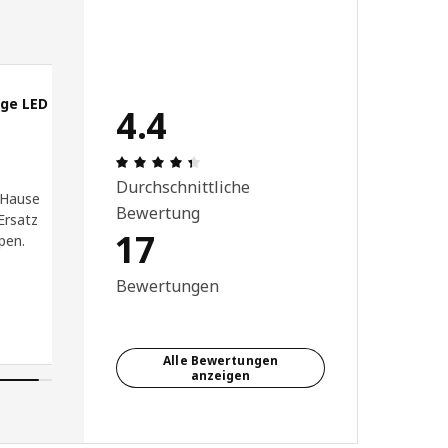
ige LED
4.4
 4 von 5 Sterne
Bewertung: 4.4 von 5 Sterne Anzahl 
Durchschnittliche
 Hause
Bewertung
Ersatz
17
pen.
Bewertungen
Alle Bewertungen
anzeigen