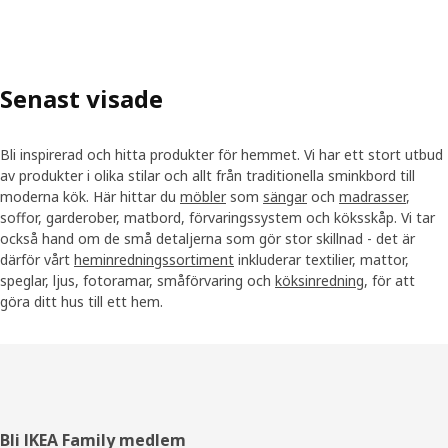
Senast visade
Bli inspirerad och hitta produkter för hemmet. Vi har ett stort utbud
av produkter i olika stilar och allt från traditionella sminkbord till
moderna kök. Här hittar du
möbler
som
sängar
och
madrasser
,
soffor, garderober, matbord, förvaringssystem och köksskåp. Vi tar
också hand om de små detaljerna som gör stor skillnad - det är
därför vårt
heminredningssortiment
inkluderar textilier, mattor,
speglar, ljus, fotoramar, småförvaring och
köksinredning
, för att
göra ditt hus till ett hem.
Sidfot
Bli IKEA Family medlem