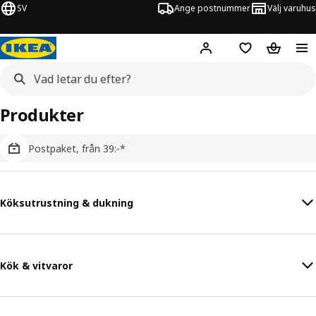
SV
Ange postnummer
Välj varuhus
Hej!
Logga in
Inköpslista
Varukorg
Produkter
Postpaket, från 39:-*
Köksutrustning & dukning
Kök & vitvaror