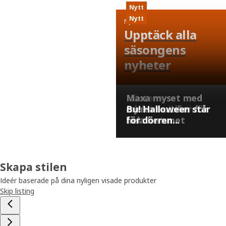
Nytt
Nytt
Nytt
Upptäck alla
säsongens
nyheter
Höstens
Maxa myset med
favoritkollektion
mjuka textilier för
Bu! Halloween står
är tillbaka
hela hemmet
för dörren...
Skapa stilen
Ideér baserade på dina nyligen visade produkter
Skip listing