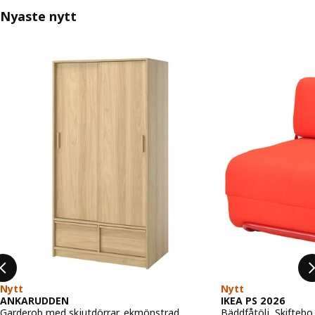
Nyaste nytt
Hoppa över listning
Nytt
Nytt
ANKARUDDEN
IKEA PS 2026
Garderob med skjutdörrar, ekmönstrad,
Bäddfåtölj, Skiftebo