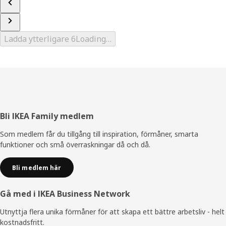
Ladda ytterligare 6
Loading…
Sidfot
Bli IKEA Family medlem
Som medlem får du tillgång till inspiration, förmåner, smarta
funktioner och små överraskningar då och då.
Bli medlem här
Gå med i IKEA Business Network
Utnyttja flera unika förmåner för att skapa ett bättre arbetsliv - helt
kostnadsfritt.