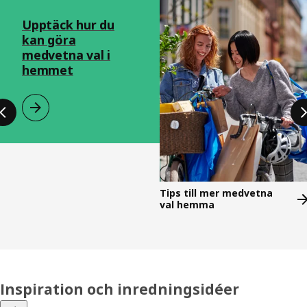
Hoppa över listning
Upptäck hur du
kan göra
medvetna val i
hemmet
Tips till mer medvetna
val hemma
Inspiration och inredningsidéer