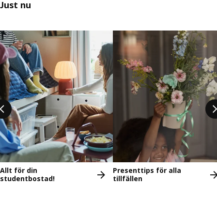
Just nu
Hoppa över listning
Allt för din
Presenttips för alla
studentbostad!
tillfällen