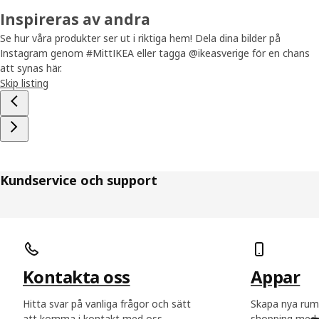
Inspireras av andra
Se hur våra produkter ser ut i riktiga hem! Dela dina bilder på
Instagram genom #MittIKEA eller tagga @ikeasverige för en chans
att synas här.
Skip listing
Kundservice och support
Hoppa över listning
Kontakta oss
Appar
Hitta svar på vanliga frågor och sätt
Skapa nya rum
att komma i kontakt med oss.
shopping med 