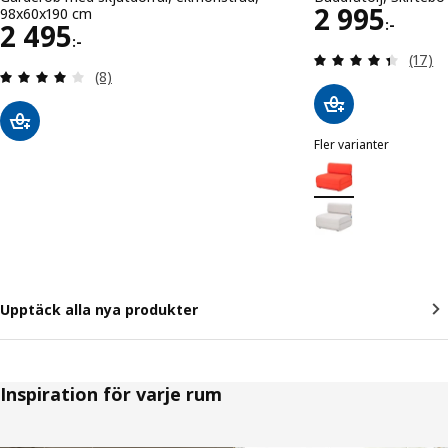
Pris 2995:
2 995
98x60x190 cm
:-
Pris 2495:-
2 495
:-
Recens
(17)
Recensera: 4 utav 5 stjärnor. Totalt antal recens
(8)
Fler varianter
IKEA PS 2026
Variant: IKEA PS 202
Variant: IKEA PS 202
Upptäck alla nya produkter
Inspiration för varje rum