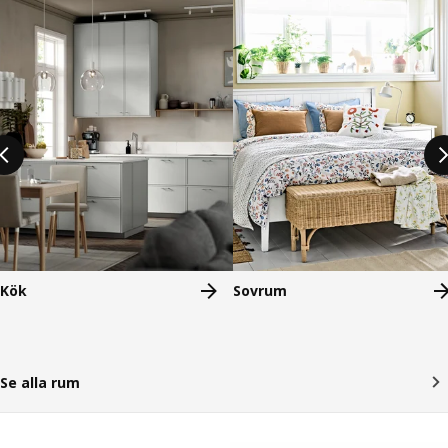
Hoppa över listning
Kök
Sovrum
Se alla rum