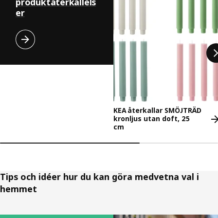
produktåterkallels
er
KEA återkallar SMÖJTRÄD
kronljus utan doft, 25
cm
Tips och idéer hur du kan göra medvetna val i
hemmet