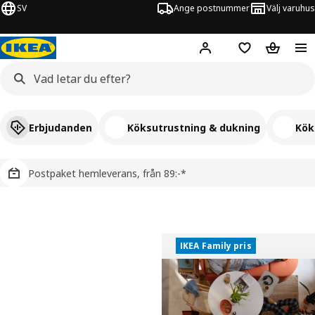
SV
Ange postnummer
Välj varuhus
Hej!
Logga in
Inköpslista
Varukorg
Erbjudanden
Köksutrustning & dukning
Kök
Postpaket hemleverans, från 89:-*
Möbler, heminredning och inspiration
IKEA Family pris
IKEA Family pris
Upp till 25% för
medlemmar
Se alla erbjudanden