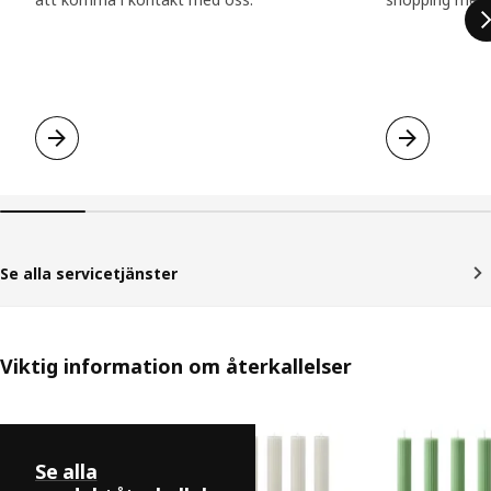
Se alla servicetjänster
Viktig information om återkallelser
Hoppa över listning
Se alla