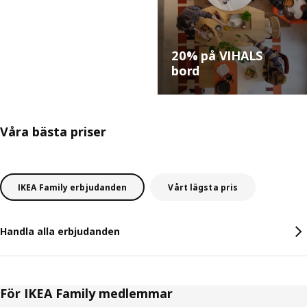
20% på VIHALS
Hitta allt för
bord
kräftskivan!
Våra bästa priser
IKEA Family erbjudanden
Vårt lägsta pris
Handla alla erbjudanden
För IKEA Family medlemmar