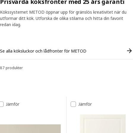
Prisvärda köksfronter med 25 års garanti
Kökssystemet METOD öppnar upp för gränslös kreativitet när du
utformar ditt kök. Utforska de olika stilarna och hitta din favorit
redan idag.
Skip listing
Se alla köksluckor och lådfronter för METOD
87 produkter
Sortera och filtrera
Gå till resultaten
Lista över resultat
Jämför
Jämför