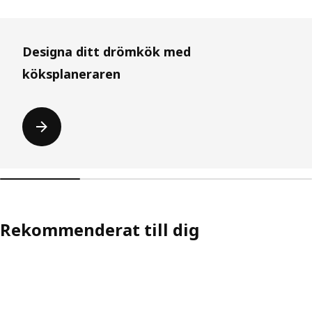
Hoppa över listan
Designa ditt drömkök med
köksplaneraren
Rekommenderat till dig