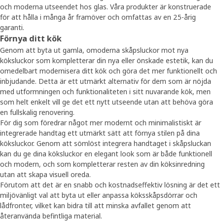
och moderna utseendet hos glas. Våra produkter är konstruerade
för att hålla i många år framöver och omfattas av en 25-årig
garanti.
Förnya ditt kök
Genom att byta ut gamla, omoderna skåpsluckor mot nya
köksluckor som kompletterar din nya eller önskade estetik, kan du
omedelbart modernisera ditt kök och göra det mer funktionellt och
inbjudande. Detta är ett utmärkt alternativ för dem som är nöjda
med utformningen och funktionaliteten i sitt nuvarande kök, men
som helt enkelt vill ge det ett nytt utseende utan att behöva göra
en fullskalig renovering.
För dig som föredrar något mer modernt och minimalistiskt är
integrerade handtag ett utmärkt sätt att förnya stilen på dina
köksluckor. Genom att sömlöst integrera handtaget i skåpsluckan
kan du ge dina köksluckor en elegant look som är både funktionell
och modern, och som kompletterar resten av din köksinredning
utan att skapa visuell oreda.
Förutom att det är en snabb och kostnadseffektiv lösning är det ett
miljövänligt val att byta ut eller anpassa köksskåpsdörrar och
lådfronter, vilket kan bidra till att minska avfallet genom att
återanvända befintliga material.