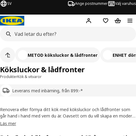
SV
Ange postnummer
Välj varuhus
Hej!
Logga in
Inköpslista
Varukorg
METOD köksluckor & lådfronter
ENHET dörr
Köksluckor & lådfronter
Produkter
Kök & vitvaror
Leverans med inbärning, från 899:-*
Renovera eller förnya ditt kök med köksluckor och lådfronter som
går hand i hand med vem du är. Oavsett om du vill skapa en modern
känsla, klassisk charm eller något helt personligt hittar du lösningar
Läs mer
som passar din smak och plånbok hos oss.