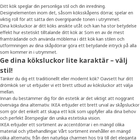
Ditt kök speglar din personliga stil och din inredning.
Designelementen inom det, såsom köksskåpens dörrar, spelar en
viktig roll för att sätta den övergripande tonen i utrymmet.
Dina köksluckor är ditt köks ansikte utåt och kan ha stor betydelse
effekt hur estetiskt tilltalande ditt kök är. Som en av de mest
framträdande och använda möblerna i ditt kök kan stilen och
utformningen av dina skåpdörrar göra ett betydande intryck på alla
som kommer in i utrymmet.
Ge dina köksluckor lite karaktär – välj
stil!
Tänker du dig ett traditionellt eller modernt kök? Oavsett hur ditt
drömkök ser ut erbjuder vi ett brett utbud av köksluckor att välja
mellan.
Innan du bestämmer dig för din estetik är det viktigt att noggrant
överväga dina alternativ. IKEA erbjuder ett brett urval av skåpsluckor
som gör det enkelt att skapa ett kök som uppfyller alla dina behov
och perfekt återspeglar din unika estetiska vision.
IKEA erbjuder ett sortiment av accentdörrar i en mängd olika
material och ytbehandlingar. Vårt sortiment innehåller en mängd
olika alternativ, från den naturliga charmen hos trä till det eleganta