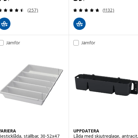
Recensera: 4.5 utav 5 stjärnor. Totalt antal recens
Recensera: 4.7 ut
(257)
(1132)
Jämför
Jämför
VARIERA
UPPDATERA
Besticklåda, ställbar, 30-52x47
Låda med skjutreglage, antracit