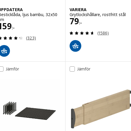
UPPDATERA
VARIERA
Besticklåda, ljus bambu, 32x50
Grytlockshållare, rostfritt stål
Pris 79:-
79
cm
:-
Pris 159:-
159
:-
Recensera: 4.6 ut
(1586)
Recensera: 4.3 utav 5 stjärnor. Totalt antal recens
(323)
Jämför
Jämför