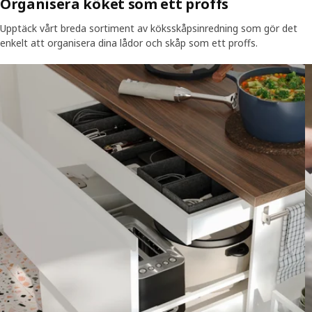
Organisera köket som ett proffs
Upptäck vårt breda sortiment av köksskåpsinredning som gör det
enkelt att organisera dina lådor och skåp som ett proffs.
Skip listing
E