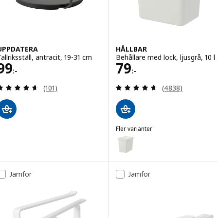
UPPDATERA
HÅLLBAR
allriksställ, antracit, 19-31 cm
Behållare med lock, ljusgrå, 10 l
Pris 99:-
Pris 79:-
99
79
:-
:-
Recensera: 4.6 utav 5 stjärnor. Totalt antal recens
Recensera: 4.6 ut
(101)
(4838)
Fler varianter
HÅLLBAR
Variant: HÅLLBAR, Behållare med 
Variant: HÅLLBAR, Behållare med 
Jämför
Jämför