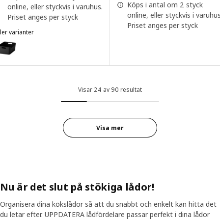
Köps i antal om 2 styck
online, eller styckvis i varuhus.
online, eller styckvis i varuhus
Priset anges per styck
Priset anges per styck
ler varianter
UPPDATERA
ariant: UPPDATERA, Låda, antracit, 34x24 cm
Visar 24 av 90 resultat
Visa mer
Nu är det slut på stökiga lådor!
Organisera dina kökslådor så att du snabbt och enkelt kan hitta det
du letar efter. UPPDATERA lådfördelare passar perfekt i dina lådor