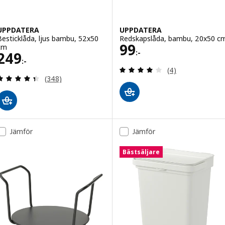
UPPDATERA
UPPDATERA
Besticklåda, ljus bambu, 52x50
Redskapslåda, bambu, 20x50 c
Pris 99:-
99
cm
:-
Pris 249:-
249
:-
Recensera: 4 utav
(4)
Recensera: 4.4 utav 5 stjärnor. Totalt antal recen
(348)
Jämför
Jämför
Bästsäljare