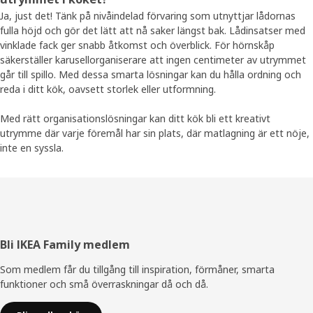
Ja, just det! Tänk på nivåindelad förvaring som utnyttjar lådornas
fulla höjd och gör det lätt att nå saker längst bak. Lådinsatser med
vinklade fack ger snabb åtkomst och överblick. För hörnskåp
säkerställer karusellorganiserare att ingen centimeter av utrymmet
går till spillo. Med dessa smarta lösningar kan du hålla ordning och
reda i ditt kök, oavsett storlek eller utformning.
Med rätt organisationslösningar kan ditt kök bli ett kreativt
utrymme där varje föremål har sin plats, där matlagning är ett nöje,
inte en syssla.
Sidfot
Bli IKEA Family medlem
Som medlem får du tillgång till inspiration, förmåner, smarta
funktioner och små överraskningar då och då.