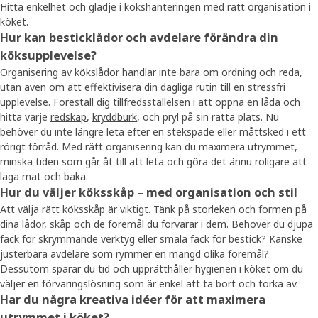
Hitta enkelhet och glädje i kökshanteringen med rätt organisation i
köket.
Hur kan besticklådor och avdelare förändra din
köksupplevelse?
Organisering av kökslådor handlar inte bara om ordning och reda,
utan även om att effektivisera din dagliga rutin till en stressfri
upplevelse. Föreställ dig tillfredsställelsen i att öppna en låda och
hitta varje
redskap
,
kryddburk
, och pryl på sin rätta plats. Nu
behöver du inte längre leta efter en stekspade eller måttsked i ett
rörigt förråd. Med rätt organisering kan du maximera utrymmet,
minska tiden som går åt till att leta och göra det ännu roligare att
laga mat och baka.
Hur du väljer köksskåp – med organisation och stil
Att välja rätt köksskåp är viktigt. Tänk på storleken och formen på
dina
lådor
,
skåp
och de föremål du förvarar i dem. Behöver du djupa
fack för skrymmande verktyg eller smala fack för bestick? Kanske
justerbara avdelare som rymmer en mängd olika föremål?
Dessutom sparar du tid och upprätthåller hygienen i köket om du
väljer en förvaringslösning som är enkel att ta bort och torka av.
Har du några kreativa idéer för att maximera
utrymmet i köket?