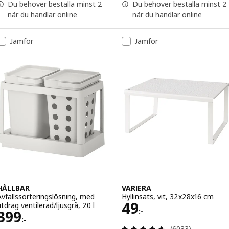
Du behöver beställa minst 2
Du behöver beställa minst 2
när du handlar online
när du handlar online
Jämför
Jämför
HÅLLBAR
VARIERA
Avfallssorteringslösning, med
Hyllinsats, vit, 32x28x16 cm
Pris 49:-
49
utdrag ventilerad/ljusgrå, 20 l
:-
Pris 399:-
399
:-
Recensera: 4.6 ut
(6033)