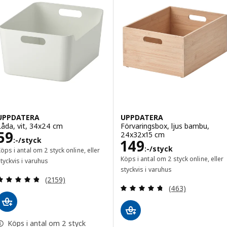
UPPDATERA
UPPDATERA
Låda, vit, 34x24 cm
Förvaringsbox, ljus bambu,
Pris 59:-/styck
59
24x32x15 cm
:-
/styck
Pris 149:-/styck
149
:-
/styck
öps i antal om 2 styck online, eller
Köps i antal om 2 styck online, eller
tyckvis i varuhus
styckvis i varuhus
Recensera: 4.8 utav 5 stjärnor. Totalt antal recens
(2159)
Recensera: 4.7 ut
(463)
Köps i antal om 2 styck