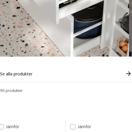
Se alla produkter
90 produkter
Sortera och filtrera
Gå till resultaten
Lista över resultat
Jämför
Jämför