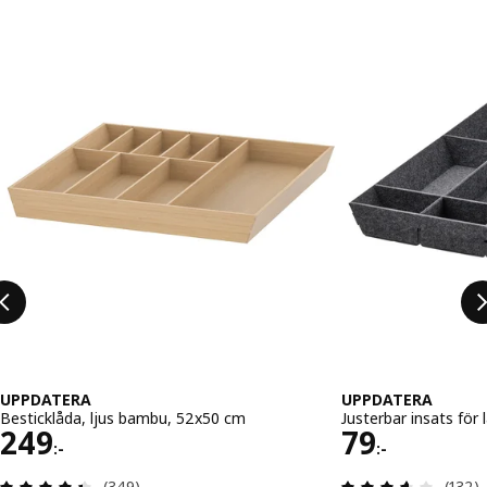
Hoppa över listning
UPPDATERA
UPPDATERA
Besticklåda, ljus bambu, 52x50 cm
Justerbar insats för 
Pris 249:-
Pris 79:-
249
79
:-
:-
Recensera: 4.4 utav 5 stjärnor. Totalt antal recen
Recens
(349)
(132)