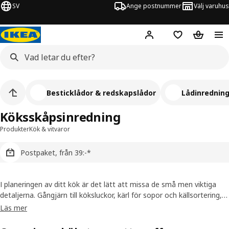
SV
Ange postnummer
Välj varuhus
Hej!
Logga in
Inköpslista
Varukorg
Besticklådor & redskapslådor
Lådinredning
Köksskåpsinredning
Produkter
Kök & vitvaror
Postpaket, från 39:-*
I planeringen av ditt kök är det lätt att missa de små men viktiga
detaljerna. Gångjärn till köksluckor, kärl för sopor och källsortering,
förvaring under diskbänk och inredning till köksskåp. Detaljerna som
Läs mer
kan omvandla kaos och oreda till skönhet och effektivitet.