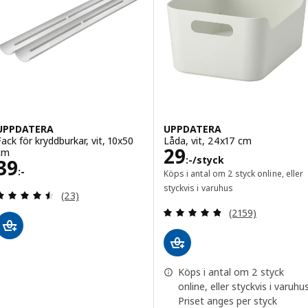
UPPDATERA
UPPDATERA
Fack för kryddburkar, vit, 10x50
Låda, vit, 24x17 cm
Pris 29:-/styck
29
cm
:-
/styck
Pris 39:-
39
:-
Köps i antal om 2 styck online, eller
styckvis i varuhus
Recensera: 4.5 utav 5 stjärnor. Totalt antal recens
(23)
Recensera: 4.8 ut
(2159)
Köps i antal om 2 styck
online, eller styckvis i varuhus
Priset anges per styck