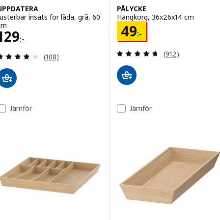
UPPDATERA
PÅLYCKE
Justerbar insats för låda, grå, 60
Hängkorg, 36x26x14 cm
cm
Pris 49:-
49
Pris 129:-
129
:-
:-
Recensera: 4.7 ut
(912)
Recensera: 4 utav 5 stjärnor. Totalt antal recensi
(108)
Jämför
Jämför