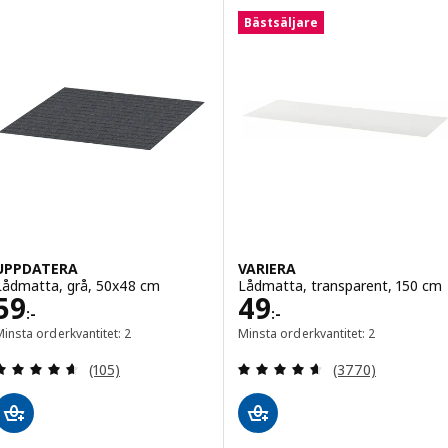
Bästsäljare
UPPDATERA
VARIERA
Lådmatta, grå, 50x48 cm
Lådmatta, transparent, 150 cm
Pris 59:-
Pris 49:-
59
49
:-
:-
insta orderkvantitet: 2
Minsta orderkvantitet: 2
Recensera: 4.6 utav 5 stjärnor. Totalt antal recens
Recensera: 4.6 ut
(105)
(3770)