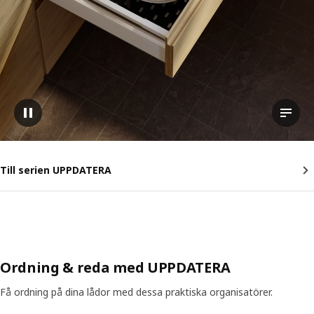
Pausa video
Visa t
Till serien UPPDATERA
Ordning & reda med UPPDATERA
Få ordning på dina lådor med dessa praktiska organisatörer.