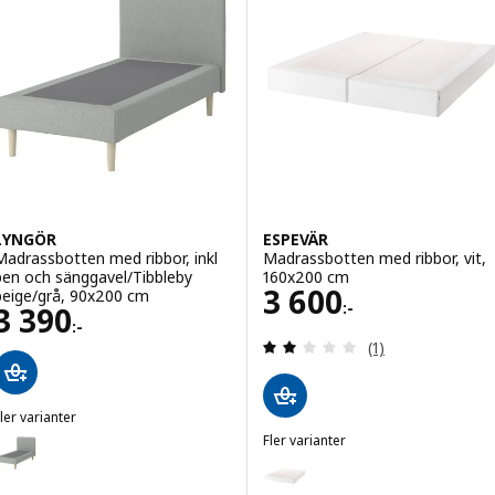
LYNGÖR
ESPEVÄR
Madrassbotten med ribbor, inkl
Madrassbotten med ribbor, vit,
ben och sänggavel/Tibbleby
160x200 cm
Pris 3600:-
3 600
beige/grå, 90x200 cm
:-
Pris 3390:-
3 390
:-
Recensera: 2 utav
(1)
ler varianter
LYNGÖR
Fler varianter
ariant: LYNGÖR, Madrassbotten med ribbor, inkl ben och sänggavel/
ESPEVÄR
Variant: ESPEVÄR, Madrassbotte