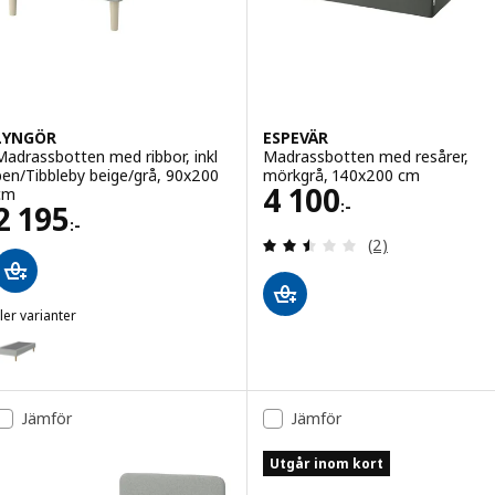
LYNGÖR
ESPEVÄR
Madrassbotten med ribbor, inkl
Madrassbotten med resårer,
ben/Tibbleby beige/grå, 90x200
mörkgrå, 140x200 cm
Pris 4100:-
4 100
cm
:-
Pris 2195:-
2 195
:-
Recensera: 2.5 ut
(2)
ler varianter
LYNGÖR
ariant: LYNGÖR, Madrassbotten med ribbor, inkl ben/Tibbleby beige
Jämför
Jämför
Utgår inom kort