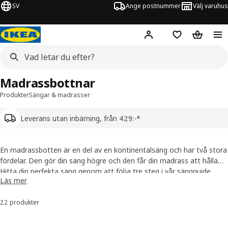
SV
Ange postnummer
Välj varuhus
Hej!
Logga in
Inköpslista
Varukorg
Madrassbottnar
Produkter
Sängar & madrasser
Leverans utan inbärning, från 429:-*
En madrassbotten är en del av en kontinentalsäng och har två stora
fördelar. Den gör din säng högre och den får din madrass att hålla
formen längre genom att fördela din kroppsvikt, ge extra stöd och
Hitta din perfekta säng genom att följa tre steg i vår
sängguide
.
Läs mer
dämpa belastningen.
Få hjälp av en sängspecialist,
boka ett kostnadsfritt möte online
.
22 produkter
Sortera och filtrera