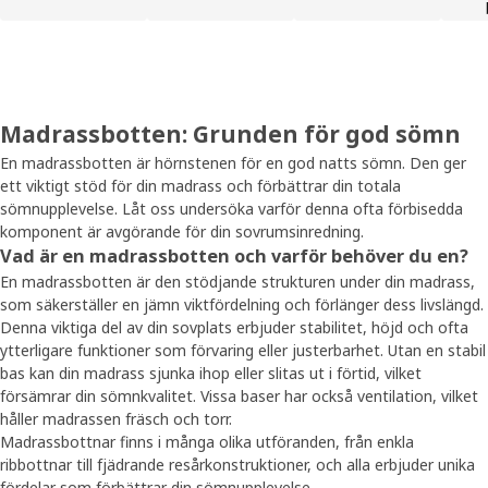
Madrassbotten: Grunden för god sömn
En madrassbotten är hörnstenen för en god natts sömn. Den ger
ett viktigt stöd för din madrass och förbättrar din totala
sömnupplevelse. Låt oss undersöka varför denna ofta förbisedda
komponent är avgörande för din sovrumsinredning.
Vad är en madrassbotten och varför behöver du en?
En madrassbotten är den stödjande strukturen under din madrass,
som säkerställer en jämn viktfördelning och förlänger dess livslängd.
Denna viktiga del av din sovplats erbjuder stabilitet, höjd och ofta
ytterligare funktioner som förvaring eller justerbarhet. Utan en stabil
bas kan din madrass sjunka ihop eller slitas ut i förtid, vilket
försämrar din sömnkvalitet. Vissa baser har också ventilation, vilket
håller madrassen fräsch och torr.
Madrassbottnar finns i många olika utföranden, från enkla
ribbottnar till fjädrande resårkonstruktioner, och alla erbjuder unika
fördelar som förbättrar din sömnupplevelse.