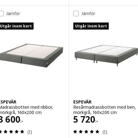
Jämför
Jämför
Utgår inom kort
Utgår inom kort
ESPEVÄR
ESPEVÄR
Madrassbotten med ribbor,
Resårmadrassbotten med ben,
mörkgrå, 160x200 cm
mörkgrå, 160x200 cm
Pris 3600:-
Pris 5720:-
3 600
5 720
:-
:-
Recensera: 5 utav 5 stjärnor. Totalt antal recensi
Recensera: 5 utav
(1)
(1)