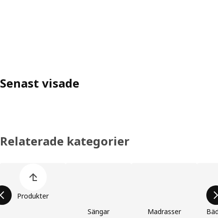
Senast visade
Relaterade kategorier
Hoppa över produktkategorier
Produkter
Sängar
Madrasser
Bäd