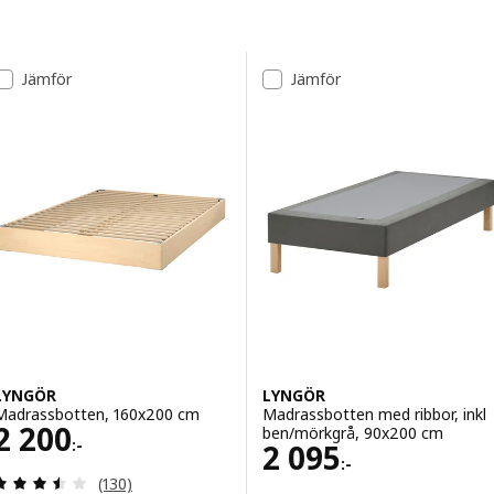
Gå till resultaten
Lista över resultat
Jämför
Jämför
LYNGÖR
LYNGÖR
Madrassbotten, 160x200 cm
Madrassbotten med ribbor, inkl
Pris 2200:-
2 200
ben/mörkgrå, 90x200 cm
:-
Pris 2095:-
2 095
:-
Recensera: 3.5 utav 5 stjärnor. Totalt antal recens
(130)