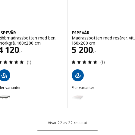
ESPEVÄR
ESPEVÄR
Ribbmadrassbotten med ben,
Madrassbotten med resårer, vit,
mörkgrå, 160x200 cm
160x200 cm
Pris 4120:-
Pris 5200:-
4 120
5 200
:-
:-
Recensera: 5 utav 5 stjärnor. Totalt antal recensi
Recensera: 5 utav
(1)
(1)
ler varianter
Fler varianter
SPEVÄR
ESPEVÄR
Variant: ESPEVÄR, Ribbmadrassbotten med ben, mörkgrå, 160x200 c
Variant: ESPEVÄR, Madrassbotte
Variant: ESPEVÄR, Ribbmadrassbotten med ben, mörkgrå, 140x200 c
Variant: ESPEVÄR, Ribbmadrassbotten med ben, mörkgrå, 160x200 c
Visar 22 av 22 resultat
Variant: ESPEVÄR, Ribbmadrassbotten med ben, mörkgrå, 140x200 c