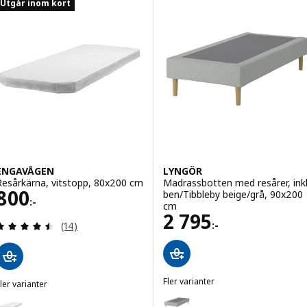
Utgår inom kort
ENGAVÅGEN
LYNGÖR
Resårkärna, vitstopp, 80x200 cm
Madrassbotten med resårer, ink
Pris 800:-
800
ben/Tibbleby beige/grå, 90x200
:-
cm
Pris 2795:-
2 795
Recensera: 4.5 utav 5 stjärnor. Totalt antal recens
:-
(14)
Fler varianter
ler varianter
LYNGÖR
ENGAVÅGEN
Variant: LYNGÖR, Madrassbotten
Variant: ENGAVÅGEN, Resårkärna, vitstopp, 90x200 cm