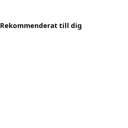
Variant: ESPEVÄR, Ribbmadrassbotten med ben, mörkgrå, 140x200 c
Rekommenderat till dig