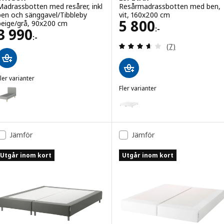
Madrassbotten med resårer, inkl
Resårmadrassbotten med ben,
ben och sänggavel/Tibbleby
vit, 160x200 cm
Pris 5800:-
5 800
beige/grå, 90x200 cm
:-
Pris 3990:-
3 990
:-
Recensera: 3.6 ut
(7)
ler varianter
LYNGÖR
Fler varianter
ariant: LYNGÖR, Madrassbotten med resårer, inkl ben och sänggavel
ESPEVÄR
Variant: ESPEVÄR, Resårmadrass
Variant: ESPEVÄR, Resårmadras
Jämför
Jämför
Variant: ESPEVÄR, Resårmadras
Utgår inom kort
Utgår inom kort
Variant: ESPEVÄR, Resårmadrass
Variant: ESPEVÄR, Resårmadras