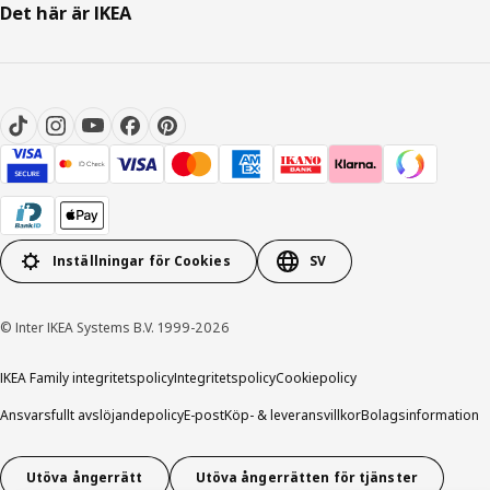
Det här är IKEA
Inställningar för Cookies
SV
© Inter IKEA Systems B.V. 1999-2026
IKEA Family integritetspolicy
Integritetspolicy
Cookiepolicy
Ansvarsfullt avslöjandepolicy
E-post
Köp- & leveransvillkor
Bolagsinformation
Utöva ångerrätt
Utöva ångerrätten för tjänster