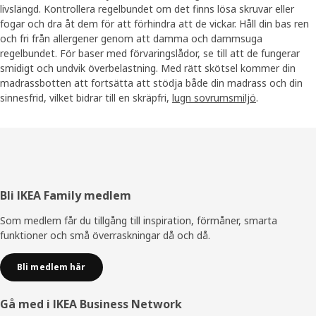
livslängd. Kontrollera regelbundet om det finns lösa skruvar eller
fogar och dra åt dem för att förhindra att de vickar. Håll din bas ren
och fri från allergener genom att damma och dammsuga
regelbundet. För baser med förvaringslådor, se till att de fungerar
smidigt och undvik överbelastning. Med rätt skötsel kommer din
madrassbotten att fortsätta att stödja både din madrass och din
sinnesfrid, vilket bidrar till en skräpfri,
lugn sovrumsmiljö
.
Sidfot
Bli IKEA Family medlem
Som medlem får du tillgång till inspiration, förmåner, smarta
funktioner och små överraskningar då och då.
Bli medlem här
Gå med i IKEA Business Network