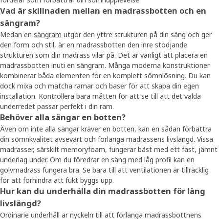
Vad är skillnaden mellan en madrassbotten och en
sängram?
Medan en
sängram
utgör den yttre strukturen på din säng och ger
den form och stil, är en madrassbotten den inre stödjande
strukturen som din madrass vilar på. Det är vanligt att placera en
madrassbotten inuti en sängram. Många moderna konstruktioner
kombinerar båda elementen för en komplett sömnlösning. Du kan
dock mixa och matcha ramar och baser för att skapa din egen
installation. Kontrollera bara måtten för att se till att det valda
underredet passar perfekt i din ram.
Behöver alla sängar en botten?
Även om inte alla sängar kräver en botten, kan en sådan förbättra
din sömnkvalitet avsevärt och förlänga madrassens livslängd. Vissa
madrasser, särskilt memoryfoam, fungerar bäst med ett fast, jämnt
underlag under. Om du föredrar en säng med låg profil kan en
golvmadrass fungera bra. Se bara till att ventilationen är tillräcklig
för att förhindra att fukt byggs upp.
Hur kan du underhålla din madrassbotten för lång
livslängd?
Ordinarie underhåll är nyckeln till att förlänga madrassbottnens