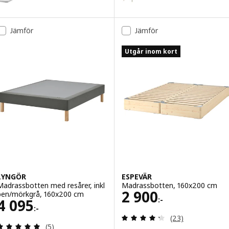
Variant: ENGAVÅGEN, Resårkärna, vitstopp, 140x200 cm
Jämför
Jämför
Utgår inom kort
LYNGÖR
ESPEVÄR
Madrassbotten med resårer, inkl
Madrassbotten, 160x200 cm
Pris 2900:-
2 900
ben/mörkgrå, 160x200 cm
:-
Pris 4095:-
4 095
:-
Recensera: 4.3 ut
(23)
Recensera: 5 utav 5 stjärnor. Totalt antal recensi
(5)