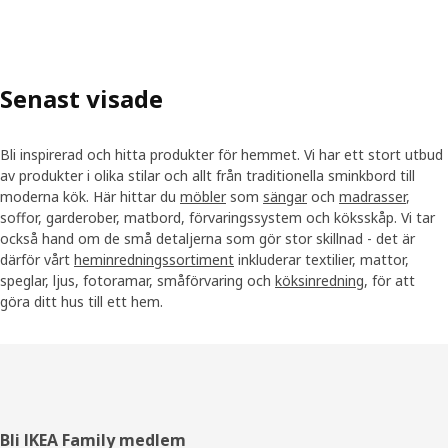
Senast visade
Bli inspirerad och hitta produkter för hemmet. Vi har ett stort utbud
av produkter i olika stilar och allt från traditionella sminkbord till
moderna kök. Här hittar du
möbler
som
sängar
och
madrasser
,
soffor, garderober, matbord, förvaringssystem och köksskåp. Vi tar
också hand om de små detaljerna som gör stor skillnad - det är
därför vårt
heminredningssortiment
inkluderar textilier, mattor,
speglar, ljus, fotoramar, småförvaring och
köksinredning
, för att
göra ditt hus till ett hem.
Sidfot
Bli IKEA Family medlem