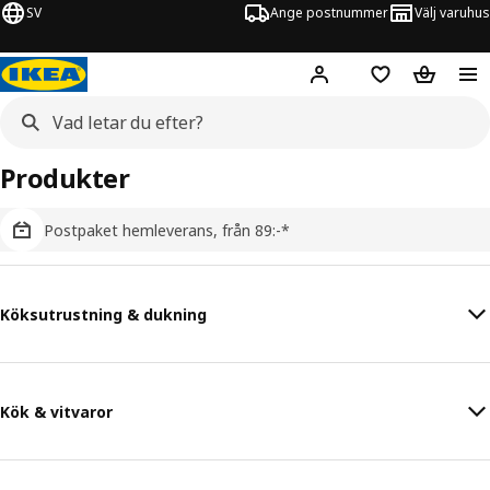
SV
Ange postnummer
Välj varuhus
Hej!
Logga in
Inköpslista
Varukorg
Produkter
Postpaket hemleverans, från 89:-*
Köksutrustning & dukning
Kök & vitvaror