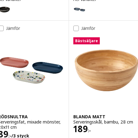
LADELIG
GLADELIG
ariant: GLADELIG, Serveringsskål, mörkgrå, 30 cm
Variant: GLADELIG, Ugnsform se
Variant: GLADELIG, Ugnsform s
Jämför
Jämför
Bästsäljare
RÖDSNULTRA
BLANDA MATT
Serveringsfat, mixade mönster,
Serveringsskål, bambu, 28 cm
Pris 189:-
189
20x11 cm
:-
Pris 89:-/3 styck
89
:-
/3 styck