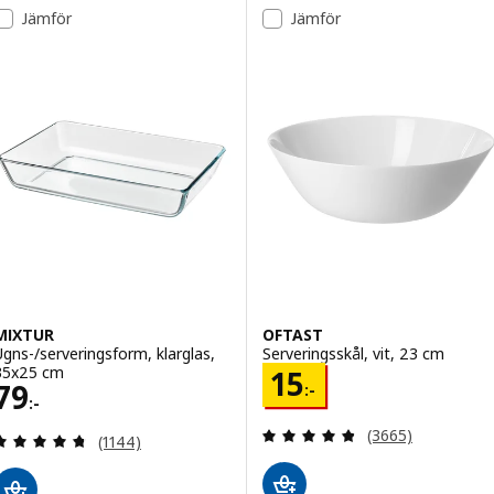
Jämför
Jämför
MIXTUR
OFTAST
Ugns-/serveringsform, klarglas,
Serveringsskål, vit, 23 cm
35x25 cm
Pris 15:-
15
Pris 79:-
79
:-
:-
Recensera: 4.8 ut
(3665)
Recensera: 4.7 utav 5 stjärnor. Totalt antal recen
(1144)