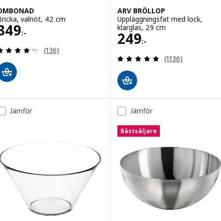
OMBONAD
ARV BRÖLLOP
Bricka, valnöt, 42 cm
Uppläggningsfat med lock,
Pris 349:-
349
klarglas, 29 cm
:-
Pris 249:-
249
:-
Recensera: 4.3 utav 5 stjärnor. Totalt antal recens
(136)
Recensera: 4.8 ut
(1136)
Jämför
Jämför
Bästsäljare