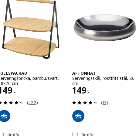
FULLSPÄCKAD
AFTONHAJ
Serveringsbricka, bambu/svart,
Serveringsskål, rostfritt stål, 26
28x20 cm
cm
Pris 149:-
Pris 149:-
149
149
:-
:-
Recensera: 4.3 utav 5 stjärnor. Totalt antal recens
Recensera: 4.3 ut
(222)
(13)
Jämför
Jämför