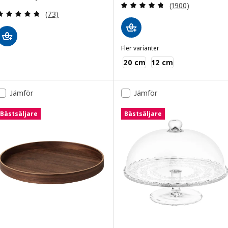
Recensera: 4.7 ut
(1900)
Recensera: 4.8 utav 5 stjärnor. Totalt antal recens
(73)
Fler varianter
BLANDA MATT
20 cm
12 cm
Jämför
Jämför
Bästsäljare
Bästsäljare