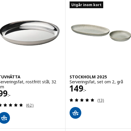
Utgår inom kort
TUVHÄTTA
STOCKHOLM 2025
Serveringsfat, rostfritt stål, 32
Serveringsfat, set om 2, grå
Pris 149:-
149
cm
:-
Pris 99:-
99
:-
Recensera: 4.9 ut
(13)
Recensera: 4.8 utav 5 stjärnor. Totalt antal recens
(62)