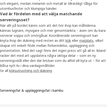
och elegant, medan melamin och metall är tillräckligt tåliga för
utomhusfester och klumpiga händer.
Vad är fördelen med att välja matchande
serveringsset?
När allt på bordet känns som att det hör ihop kan måltiderna
kännas lugnare, mysigare och mer genomtänkta – även om du bara
serverar soppa och smörgåsar. Koordinerade serveringsset kan
knyta ihop din dukning med resten av ditt
kök
eller
matplats
, vilket
skapar ett enkelt flöde mellan förberedelse, uppläggning och
presentation. Med det sagt finns det ingen press att gå all-in. Ibland
räcker det med att uppdatera några viktiga delar – som en ny
serveringsskål eller den där brickan som du alltid vill byta ut – för att
blåsa nytt liv i dina vardagsmåltider.
Se all
köksutrustning och dukning
.
Serveringsfat & uppläggningsfat i bambu