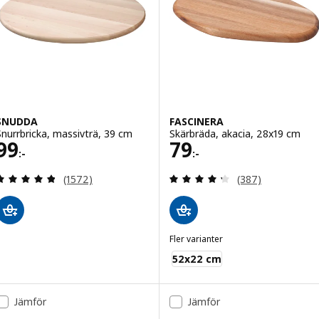
SNUDDA
FASCINERA
Snurrbricka, massivträ, 39 cm
Skärbräda, akacia, 28x19 cm
Pris 99:-
Pris 79:-
99
79
:-
:-
Recensera: 4.8 utav 5 stjärnor. Totalt antal recens
Recensera: 4.3 ut
(1572)
(387)
Fler varianter
FASCINERA
52x22 cm
Jämför
Jämför