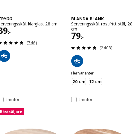
TRYGG
BLANDA BLANK
Serveringsskål, klarglas, 28 cm
Serveringsskål, rostfritt stål, 28
Pris 39:-
39
cm
:-
Pris 79:-
79
:-
Recensera: 4.7 utav 5 stjärnor. Totalt antal recen
(746)
Recensera: 4.7 ut
(2403)
Fler varianter
BLANDA BLANK
20 cm
12 cm
Jämför
Jämför
Bästsäljare