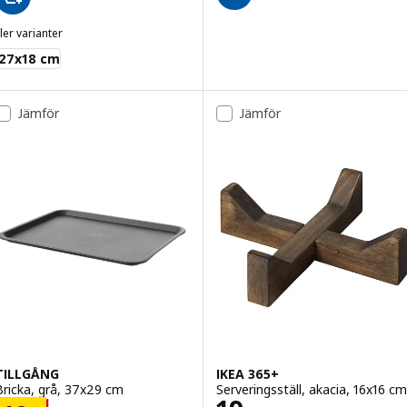
ler varianter
MIXTUR
27x18 cm
Jämför
Jämför
TILLGÅNG
IKEA 365+
Bricka, grå, 37x29 cm
Serveringsställ, akacia, 16x16 cm