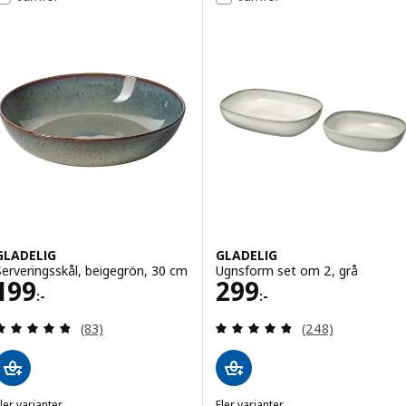
GLADELIG
GLADELIG
Serveringsskål, beigegrön, 30 cm
Ugnsform set om 2, grå
Pris 199:-
Pris 299:-
199
299
:-
:-
Recensera: 4.8 utav 5 stjärnor. Totalt antal recens
Recensera: 4.8 ut
(83)
(248)
ler varianter
Fler varianter