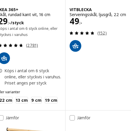
IKEA 365+
VITBLECKA
Skål, rundad kant vit, 16 cm
Serveringsskål, ljusgrå, 22 cm
Pris 29:-/styck
Pris 49:-
29
49
:-
/styck
:-
öps i antal om 6 styck online, eller
Recensera: 4.8 ut
(152)
tyckvis i varuhus
Recensera: 4.7 utav 5 stjärnor. Totalt antal recen
(2781)
Köps i antal om 6 styck
online, eller styckvis i varuhus.
Priset anges per styck
ler varianter
KEA 365+
22 cm
13 cm
9 cm
19 cm
Jämför
Jämför