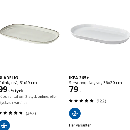
GLADELIG
IKEA 365+
Tallrik, grå, 31x19 cm
Serveringsfat, vit, 36x20 cm
Pris 99:-/styck
Pris 79:-
99
79
:-
/styck
:-
öps i antal om 2 styck online, eller
Recensera: 4.9 ut
(122)
tyckvis i varuhus
Recensera: 4.8 utav 5 stjärnor. Totalt antal recens
(347)
Fler varianter