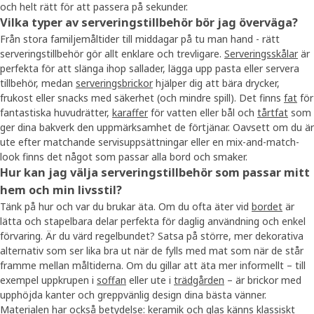
och helt rätt för att passera på sekunder.
Vilka typer av serveringstillbehör bör jag överväga?
Från stora familjemåltider till middagar på tu man hand - rätt
serveringstillbehör gör allt enklare och trevligare.
Serveringsskålar
är
perfekta för att slänga ihop sallader, lägga upp pasta eller servera
tillbehör, medan
serveringsbrickor
hjälper dig att bära drycker,
frukost eller snacks med säkerhet (och mindre spill). Det finns
fat
för
fantastiska huvudrätter,
karaffer
för vatten eller bål och
tårtfat
som
ger dina bakverk den uppmärksamhet de förtjänar. Oavsett om du är
ute efter matchande servisuppsättningar eller en mix-and-match-
look finns det något som passar alla bord och smaker.
Hur kan jag välja serveringstillbehör som passar mitt
hem och min livsstil?
Tänk på hur och var du brukar äta. Om du ofta äter vid
bordet
är
lätta och stapelbara delar perfekta för daglig användning och enkel
förvaring. Är du värd regelbundet? Satsa på större, mer dekorativa
alternativ som ser lika bra ut när de fylls med mat som när de står
framme mellan måltiderna. Om du gillar att äta mer informellt – till
exempel uppkrupen i
soffan
eller ute i
trädgården
– är brickor med
upphöjda kanter och greppvänlig design dina bästa vänner.
Materialen har också betydelse: keramik och glas känns klassiskt