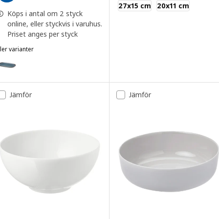
IKEA 365+
27x15 cm
20x11 cm
Köps i antal om 2 styck
online, eller styckvis i varuhus.
Priset anges per styck
ler varianter
LADELIG
ariant: GLADELIG, Tallrik, blå, 31x19 cm
ariant: GLADELIG, Tallrik, mörkgrå, 31x19 cm
Jämför
Jämför