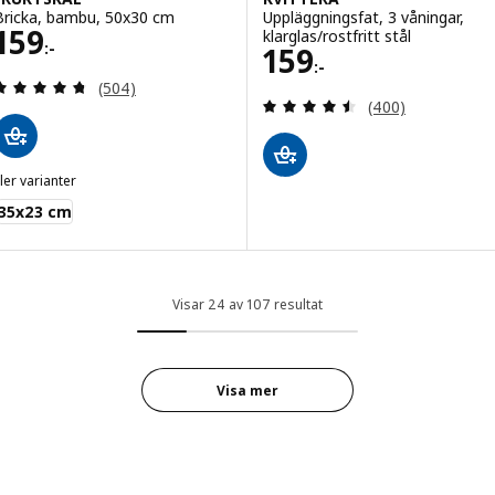
Bricka, bambu, 50x30 cm
Uppläggningsfat, 3 våningar,
Pris 159:-
159
klarglas/rostfritt stål
:-
Pris 159:-
159
:-
Recensera: 4.7 utav 5 stjärnor. Totalt antal recen
(504)
Recensera: 4.5 ut
(400)
ler varianter
FRUKTSKAL
35x23 cm
Visar 24 av 107 resultat
Visa mer