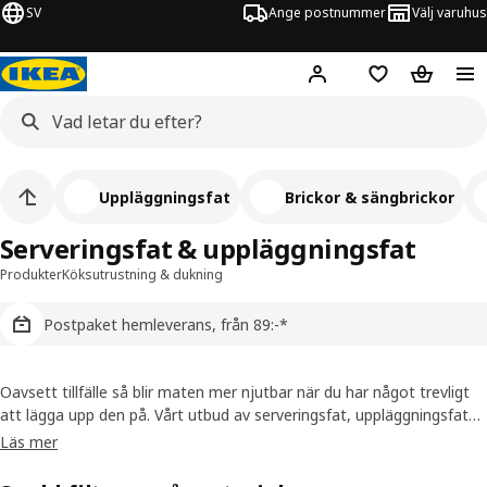
SV
Ange postnummer
Välj varuhus
Hej!
Logga in
Inköpslista
Varukorg
Uppläggningsfat
Brickor & sängbrickor
Serveringsfat & uppläggningsfat
Produkter
Köksutrustning & dukning
Postpaket hemleverans, från 89:-*
Oavsett tillfälle så blir maten mer njutbar när du har något trevligt
att lägga upp den på. Vårt utbud av serveringsfat, uppläggningsfat
och brickor är designade för att matcha stilarna på våra serviser, så
Läs mer
att du enkelt kan duka upp ett koordinerat bord.