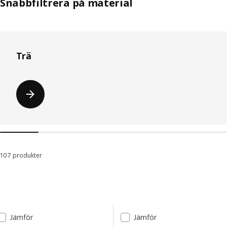
Snabbfiltrera på material
Hoppa över listan
Trä
107 produkter
Sortera och filtrera
Gå till resultaten
Lista över resultat
Jämför
Jämför