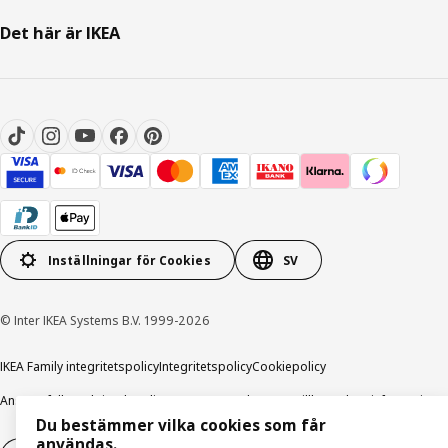
Det här är IKEA
Inställningar för Cookies
SV
© Inter IKEA Systems B.V. 1999-2026
IKEA Family integritetspolicy
Integritetspolicy
Cookiepolicy
Ansvarsfullt avslöjandepolicy
E-post
Köp- & leveransvillkor
Bolagsinformation
Du bestämmer vilka cookies som får
användas.