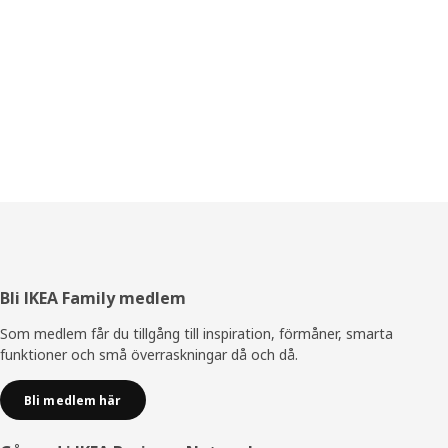
Sidfot
Bli IKEA Family medlem
Som medlem får du tillgång till inspiration, förmåner, smarta
funktioner och små överraskningar då och då.
Bli medlem här