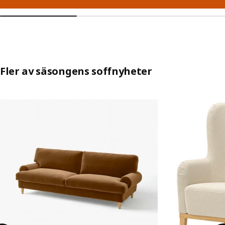
Fler av säsongens soffnyheter
Hoppa över listning