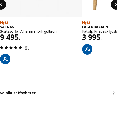
Nytt
Nytt
VALNÄS
FAGERBACKEN
3-sitssoffa, Alhamn mörk gulbrun
Fåtölj, Knäbäck ljus
Pris 9495:-
Pris 3995:
9 495
3 995
:-
:-
Recensera: 5 utav 5 stjärnor. Totalt antal recensi
(1)
Se alla soffnyheter