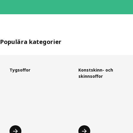
Populära kategorier
Hoppa över listan
Tygsoffor
Konstskinn- och
skinnsoffor