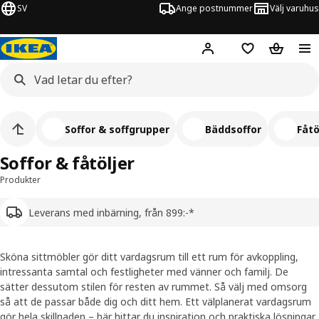
SV
Ange postnummer
Välj varuhus
Hej!
Logga in
Inköpslista
Varukorg
Soffor & soffgrupper
Bäddsoffor
Fåtö
Soffor & fåtöljer
Produkter
Leverans med inbärning, från 899:-*
Sköna sittmöbler gör ditt vardagsrum till ett rum för avkoppling,
intressanta samtal och festligheter med vänner och familj. De
sätter dessutom stilen för resten av rummet. Så välj med omsorg
så att de passar både dig och ditt hem. Ett välplanerat vardagsrum
gör hela skillnaden –
här
hittar du inspiration och praktiska lösningar