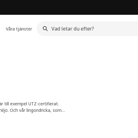
Våra tjänster
r till exempel UTZ-certifierat.
iljö. Och vår lingondricka, som
ecis som många av våra drycker.