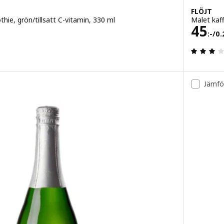
FLÖJT
ie, grön/tillsatt C-vitamin, 330 ml
Malet kaf
3 l
Pris 
45
:-
/0.
3.9 utav 5 stjärnor. Totalt antal recensioner:
Jämfö