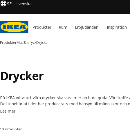
SE
svenska
Produkter
Rum
Erbjudanden
Inspiration
Produkter
Mat & dryck
Drycker
Drycker
På IKEA vill vi att våra drycker ska vara mer än bara goda. Vårt kaffe ä
Det innebär att det har producerats med hänsyn till människor och m
utöver att ha en perfekt storlek för matlådan, är också ekologisk pr
Läs mer
19 produkter