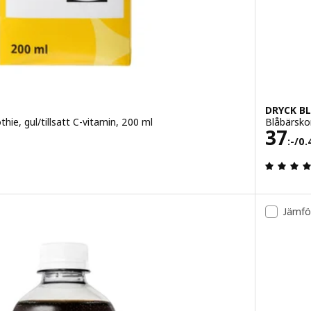
DRYCK B
ie, gul/tillsatt C-vitamin, 200 ml
Blåbärsko
Pris 
37
:-
/0.
4.2 utav 5 stjärnor. Totalt antal recensioner:
Jämfö