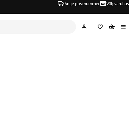
Ange postnummer
Välj varuhus
Hej!
Logga in
Inköpslista
Varukorg