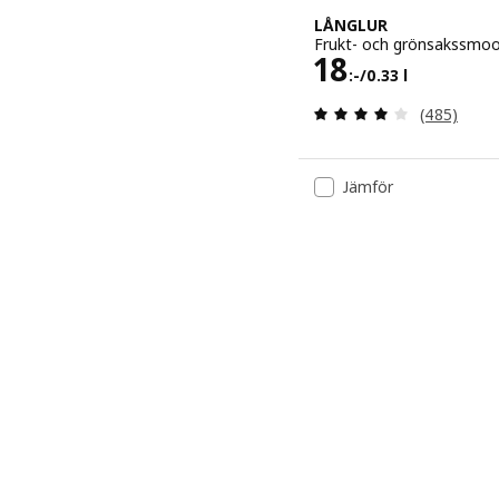
LÅNGLUR
Frukt- och grönsakssmooth
Pris 18:-/0.3
18
:-
/0.33 l
Recensera: 
(485)
Jämför