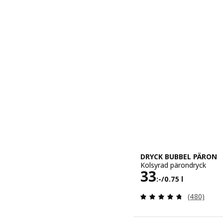
DRYCK BUBBEL PÄRON
Kolsyrad pärondryck
Pris 33:-/0.7
33
:-
/0.75 l
Recensera: 
(480)