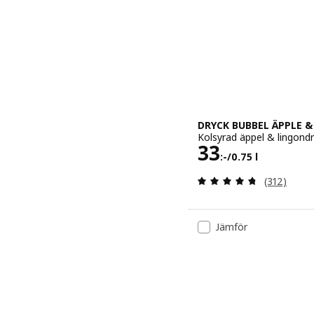
DRYCK BUBBEL ÄPPLE &
Kolsyrad äppel & lingond
Pris 33:-/0.7
33
:-
/0.75 l
Recensera: 
(312)
Jämför