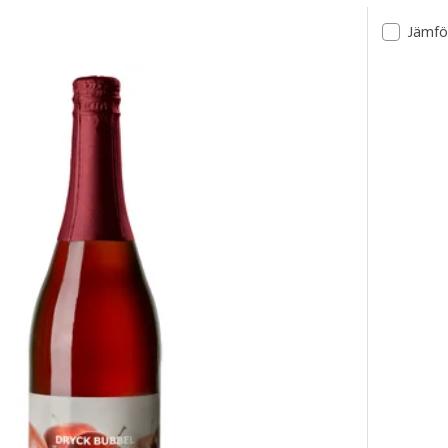
ltat
Jämfö