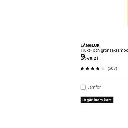
LÅNGLUR
Frukt- och grönsakssmooth
Pris 9:-/0.2 l
9
:-
/0.2 l
Recensera: 
(508)
Jämför
Utgår inom kort