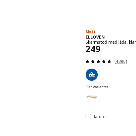
Nytt
ELLOVEN
Skärmstöd med låda, kla
Pris 249:-
249
:-
Recensera: 
(4390)
Fler varianter
ELLOVEN
Variant: ELLOVEN, Skärms
Variant: ELLOVEN, Skärms
Jämför