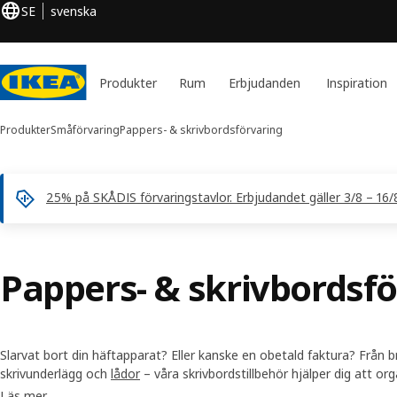
SE
svenska
Produkter
Rum
Erbjudanden
Inspiration
Produkter
Småförvaring
Pappers- & skrivbordsförvaring
25% på SKÅDIS förvaringstavlor. Erbjudandet gäller 3/8 – 16/8 
Pappers- & skrivbordsf
Slarvat bort din häftapparat? Eller kanske en obetald faktura? Från b
skrivunderlägg och
lådor
– våra skrivbordstillbehör hjälper dig att org
mindre tid åt att leta efter saker på
skrivbordet
och i stället få mer g
Läs mer