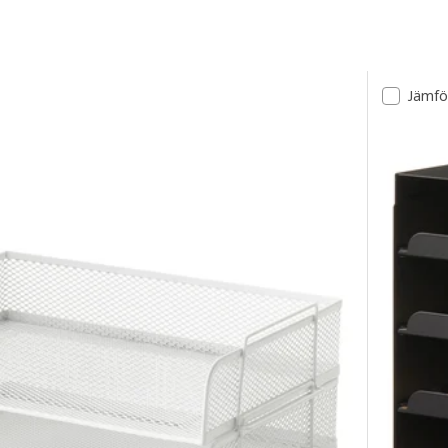
ltat
Jämfö