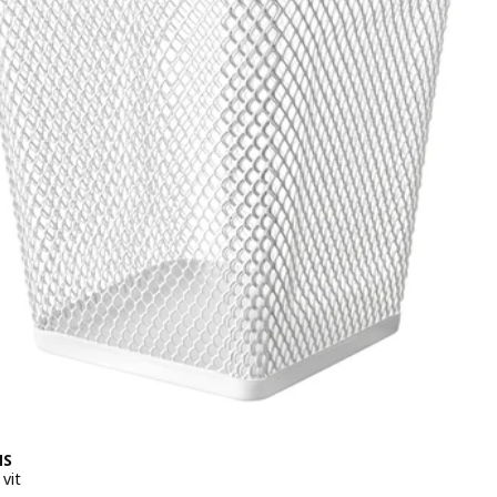
NS
vit