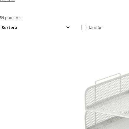
59 produkter
Sortera och filtrera
Gå till resultaten
Lista över resu
Sortera
Jämför