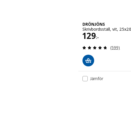
DRÖNJÖNS
Skrivbordsställ, vit, 25x2
Pris 129:-
129
:-
Recensera: 
(599)
Jämför