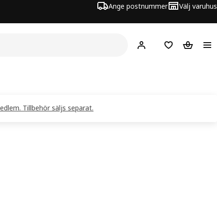
Ange postnummer
Välj varuhus
Hej!
Logga in
Inköpslista
Varukorg
edlem. Tillbehör säljs separat.