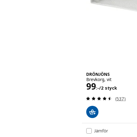
DRÖNJÖNS
Brevkorg, vit
Pris 99:-/2 s
99
:-
/2 styck
Recensera: 
(537)
Jämför