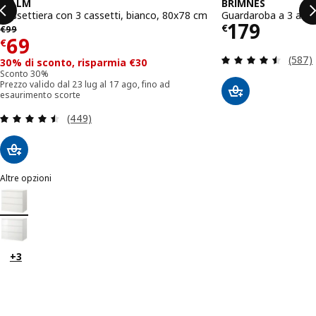
MALM
BRIMNES
Cassettiera con 3 cassetti, bianco, 80x78 cm
Guardaroba a 3 ante
Prezzo € 
179
€ 99
€
€
99
Prezzo € 69
69
€
Recens
(587)
30% di sconto, risparmia €30
Sconto 30%
Prezzo valido dal 23 lug al 17 ago, fino ad
esaurimento scorte
Recensione: 4.5 fuori da 5 stelle. Totale recensio
(449)
Altre opzioni
MALM
Opzione: MALM, Cassettiera con 3 cassetti, bianco, 80x78 cm
Opzione: MALM, Cassettiera con 3 cassetti, lucido bianco, 80x78 cm
+3