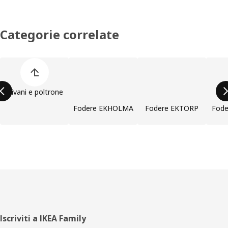
Categorie correlate
Salta l'elenco di categorie dei prodotti
Divani e poltrone
Fodere EKHOLMA
Fodere EKTORP
Fod
Piè
Iscriviti a IKEA Family