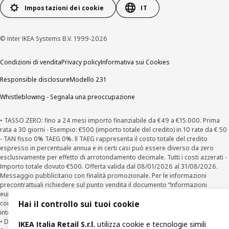
Impostazioni dei cookie
IT
© Inter IKEA Systems B.V. 1999-2026
Condizioni di vendita
Privacy policy
Informativa sui Cookies
Responsible disclosure
Modello 231
Whistleblowing - Segnala una preoccupazione
• TASSO ZERO: fino a 24 mesi importo finanziabile da €49 a €15.000. Prima
rata a 30 giorni - Esempio: €500 (importo totale del credito) in 10 rate da € 50
- TAN fisso 0% TAEG 0%. Il TAEG rappresenta il costo totale del credito
espresso in percentuale annua e in certi casi può essere diverso da zero
esclusivamente per effetto di arrotondamento decimale. Tutti i costi azzerati -
Importo totale dovuto €500. Offerta valida dal 08/01/2026 al 31/08/2026.
Messaggio pubblicitario con finalità promozionale. Per le informazioni
precontrattuali richiedere sul punto vendita il documento “Informazioni
europee di base sul credito ai consumatori” (SECCI) e copia del testo
Hai il controllo sui tuoi cookie
contrattuale. Salvo approvazione della finanziaria per cui IKEA opera come
intermediario del credito non in esclusiva.
• Diritto di Ripensamento (recesso ex art. 125 ter T.U.B.) dal contratto di
IKEA Italia Retail S.r.l.
utilizza cookie e tecnologie simili