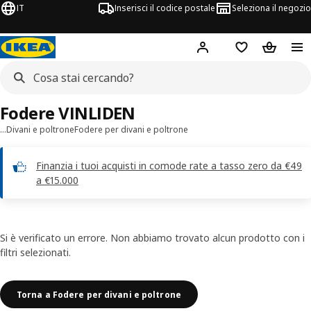
IT
Inserisci il codice postale
Seleziona il negozio
Hej!
Accedi
Lista dei deside
Carrello
Fodere VINLIDEN
…
Divani e poltrone
Fodere per divani e poltrone
Finanzia i tuoi acquisti in comode rate a tasso zero da €49
a €15.000
Si è verificato un errore. Non abbiamo trovato alcun prodotto con i
filtri selezionati.
Torna a Fodere per divani e poltrone