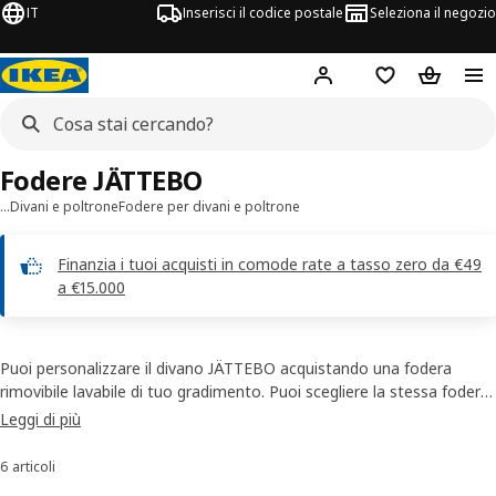
IT
Inserisci il codice postale
Seleziona il negozio
Hej!
Accedi
Lista dei deside
Carrello
Fodere JÄTTEBO
…
Divani e poltrone
Fodere per divani e poltrone
Finanzia i tuoi acquisti in comode rate a tasso zero da €49
a €15.000
Puoi personalizzare il divano JÄTTEBO acquistando una fodera
rimovibile lavabile di tuo gradimento. Puoi scegliere la stessa fodera
per rivestire tutti i moduli, o fodere diverse per dare un aspetto più
Leggi di più
originale al divano. Con una fodera nuova, non dovrai cambiare il
divano per dare un'aria di novità al tuo soggiorno.
6 articoli
Ordina e filtra