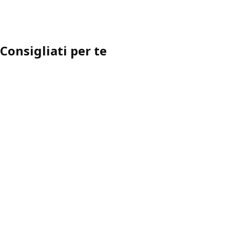
Opzione: JÄTTEBO, Fodera chai
pzione: JÄTTEBO, Fodera elemento 1 posto/contenitore, Axvall bia
Opzione: JÄTTEBO, Fodera elemento 1 posto/contenitore, Johannesh
Consigliati per te