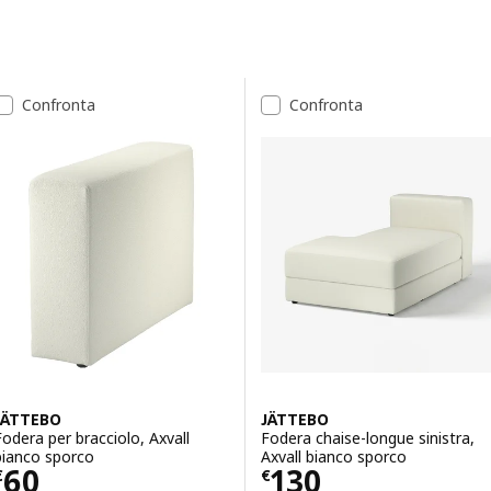
Passa ai risultati
Elenco dei risultati
Confronta
Confronta
JÄTTEBO
JÄTTEBO
Fodera per bracciolo, Axvall
Fodera chaise-longue sinistra,
bianco sporco
Axvall bianco sporco
Prezzo € 60
Prezzo € 130
60
130
€
€