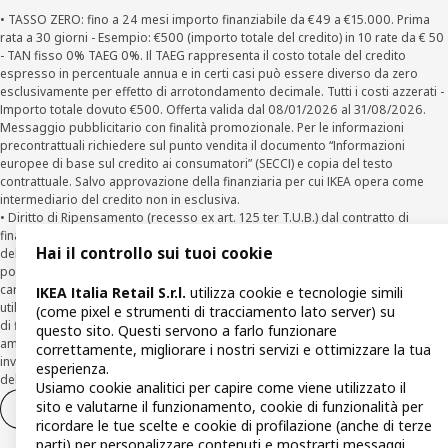
• TASSO ZERO: fino a 24 mesi importo finanziabile da €49 a €15.000. Prima
rata a 30 giorni - Esempio: €500 (importo totale del credito) in 10 rate da € 50
- TAN fisso 0% TAEG 0%. Il TAEG rappresenta il costo totale del credito
espresso in percentuale annua e in certi casi può essere diverso da zero
esclusivamente per effetto di arrotondamento decimale. Tutti i costi azzerati -
Importo totale dovuto €500. Offerta valida dal 08/01/2026 al 31/08/2026.
Messaggio pubblicitario con finalità promozionale. Per le informazioni
precontrattuali richiedere sul punto vendita il documento “Informazioni
europee di base sul credito ai consumatori” (SECCI) e copia del testo
contrattuale. Salvo approvazione della finanziaria per cui IKEA opera come
intermediario del credito non in esclusiva.
• Diritto di Ripensamento (recesso ex art. 125 ter T.U.B.) dal contratto di
finanziamento Agos: il Cliente può recedere dal Contratto entro la scadenza
Hai il controllo sui tuoi cookie
della prima rata inviando una richiesta scritta di recesso ad Agos a mezzo
posta elettronica (
clienti@agos.it
), pec (
info@pec.agosducato.it
), posta
cartacea (Viale Fulvio Testi, 280 - 20126 Milano) e per via telematica –
IKEA Italia Retail S.r.l.
utilizza cookie e tecnologie simili
utilizzando la funzionalità sul sito
www.agos.it
(“Recesso”) - anche per richieste
(come pixel e strumenti di tracciamento lato server) su
di finanziamento effettuate con canali a distanza. In caso di pre-
questo sito. Questi servono a farlo funzionare
ammortamento, la comunicazione di recesso da parte del Cliente deve essere
correttamente, migliorare i nostri servizi e ottimizzare la tua
inviata, con le modalità di cui sopra entro 30 giorni dalla data di accettazione
esperienza.
della richiesta di finanziamento.
Usiamo cookie analitici per capire come viene utilizzato il
sito e valutarne il funzionamento, cookie di funzionalità per
Diritto di recesso
Diritto di recesso per i servizi
ricordare le tue scelte e cookie di profilazione (anche di terze
parti) per personalizzare contenuti e mostrarti messaggi