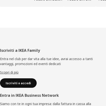
Piè
Iscriviti a IKEA Family
di
Entra nel club per dar vita alla tue idee, avrai accesso a tanti
vantaggi, promozioni ed eventi dedicati
pagina
Scopri di più
Iscriviti o accedi
Entra in IKEA Business Network
Siamo con te in ogni tua impresa: dalla fattura in cassa alla