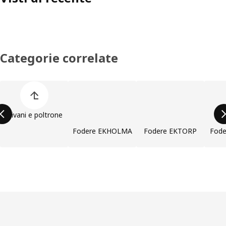
Categorie correlate
Salta l'elenco di categorie dei prodotti
Divani e poltrone
Fodere EKHOLMA
Fodere EKTORP
Fod