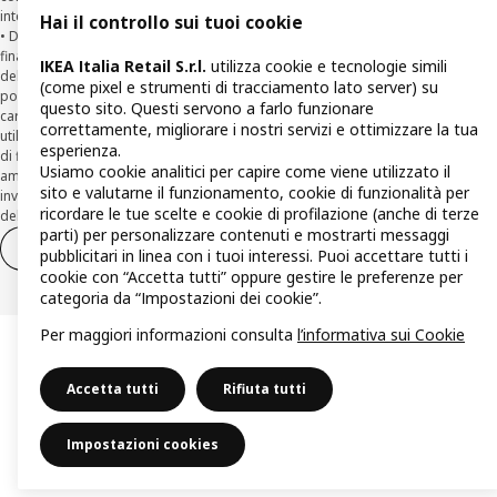
intermediario del credito non in esclusiva.
Hai il controllo sui tuoi cookie
• Diritto di Ripensamento (recesso ex art. 125 ter T.U.B.) dal contratto di
finanziamento Agos: il Cliente può recedere dal Contratto entro la scadenza
IKEA Italia Retail S.r.l.
utilizza cookie e tecnologie simili
della prima rata inviando una richiesta scritta di recesso ad Agos a mezzo
(come pixel e strumenti di tracciamento lato server) su
posta elettronica (
clienti@agos.it
), pec (
info@pec.agosducato.it
), posta
questo sito. Questi servono a farlo funzionare
cartacea (Viale Fulvio Testi, 280 - 20126 Milano) e per via telematica –
correttamente, migliorare i nostri servizi e ottimizzare la tua
utilizzando la funzionalità sul sito
www.agos.it
(“Recesso”) - anche per richieste
esperienza.
di finanziamento effettuate con canali a distanza. In caso di pre-
Usiamo cookie analitici per capire come viene utilizzato il
ammortamento, la comunicazione di recesso da parte del Cliente deve essere
sito e valutarne il funzionamento, cookie di funzionalità per
inviata, con le modalità di cui sopra entro 30 giorni dalla data di accettazione
ricordare le tue scelte e cookie di profilazione (anche di terze
della richiesta di finanziamento.
parti) per personalizzare contenuti e mostrarti messaggi
Diritto di recesso
Diritto di recesso per i servizi
pubblicitari in linea con i tuoi interessi. Puoi accettare tutti i
cookie con “Accetta tutti” oppure gestire le preferenze per
categoria da “Impostazioni dei cookie”.
Per maggiori informazioni consulta
l’informativa sui Cookie
Accetta tutti
Rifiuta tutti
Impostazioni cookies