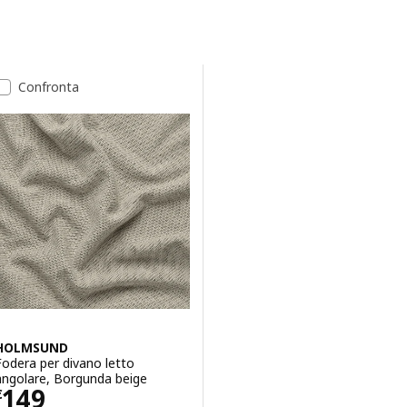
Passa ai risultati
Elenco dei risultati
Confronta
HOLMSUND
Fodera per divano letto
angolare, Borgunda beige
Prezzo € 149
149
€