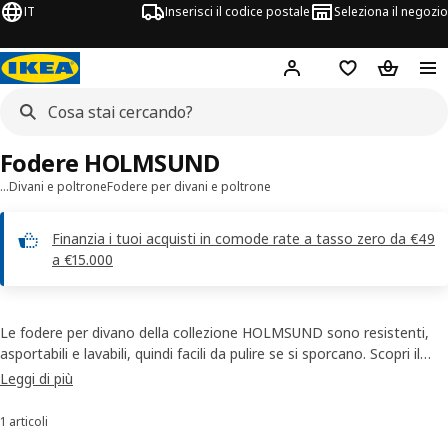
IT
Inserisci il codice postale
Seleziona il negozio
Hej!
Accedi
Lista dei deside
Carrello
Fodere HOLMSUND
…
Divani e poltrone
Fodere per divani e poltrone
Finanzia i tuoi acquisti in comode rate a tasso zero da €49
a €15.000
Le fodere per divano della collezione HOLMSUND sono resistenti,
asportabili e lavabili, quindi facili da pulire se si sporcano. Scopri il
nostro assortimento di fodere e trova la soluzione più adatta a te e
Leggi di più
al tuo stile. Tutti i nostri rivestimenti sono testati per resistere
all’usura. Cosa aspetti, scegli le fodere per divani e poltrone della
1 articoli
Ordina e filtra
serie HOLMSUND.