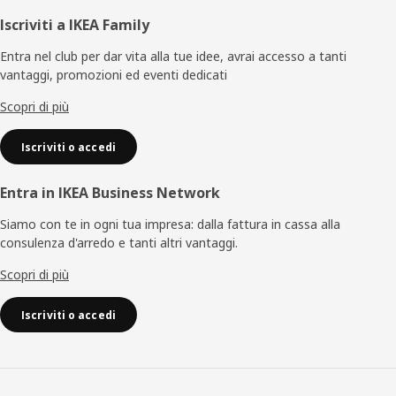
Piè
Iscriviti a IKEA Family
di
Entra nel club per dar vita alla tue idee, avrai accesso a tanti
vantaggi, promozioni ed eventi dedicati
pagina
Scopri di più
Iscriviti o accedi
Entra in IKEA Business Network
Siamo con te in ogni tua impresa: dalla fattura in cassa alla
consulenza d'arredo e tanti altri vantaggi.
Scopri di più
Iscriviti o accedi