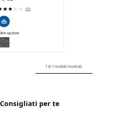
Recensione: 3 fuori da 5 stelle. Totale recensioni:
(2)
ltre opzioni
HOLMSUND
pzione: HOLMSUND, Fodera per divano letto angolare, Borgunda gri
1 di 1 risultati mostrati.
Consigliati per te