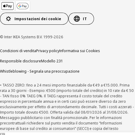
Impostazioni dei cookie
IT
© Inter IKEA Systems B.V. 1999-2026
Condizioni di vendita
Privacy policy
Informativa sui Cookies
Responsible disclosure
Modello 231
Whistleblowing - Segnala una preoccupazione
• TASSO ZERO: fino a 24 mesi importo finanziabile da €49 a €15.000. Prima
rata a 30 giorni - Esempio: €500 (importo totale del credito) in 10 rate da € 50
- TAN fisso 0% TAEG 0%. Il TAEG rappresenta il costo totale del credito
espresso in percentuale annua e in certi casi può essere diverso da zero
esclusivamente per effetto di arrotondamento decimale. Tutti i costi azzerati -
Importo totale dovuto €500. Offerta valida dal 08/01/2026 al 31/08/2026.
Messaggio pubblicitario con finalità promozionale. Per le informazioni
precontrattuali richiedere sul punto vendita il documento “Informazioni
europee di base sul credito ai consumatori” (SECCI) e copia del testo
contrattuale. Salvo approvazione della finanziaria per cui IKEA opera come