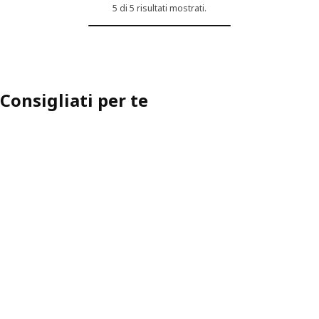
5 di 5 risultati mostrati.
pzione: HYLTARP, Fodera per divano a 3 posti, Tallmyra blu
pzione: HYLTARP, Fodera per divano a 3 posti, Gransel grigio-marro
pzione: HYLTARP, Fodera per divano a 3 posti, Hemmesta beige chi
Consigliati per te