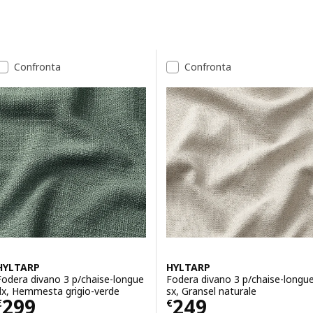
Passa ai risultati
Elenco dei risultati
Confronta
Confronta
HYLTARP
HYLTARP
Fodera divano 3 p/chaise-longue
Fodera divano 3 p/chaise-longu
dx, Hemmesta grigio-verde
sx, Gransel naturale
Prezzo € 299
Prezzo € 249
299
249
€
€