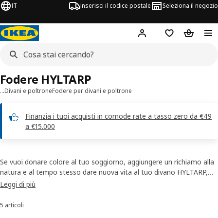
IT
Inserisci il codice postale
Seleziona il negozio
Hej!
Accedi
Lista dei deside
Carrello
Fodere HYLTARP
…
Divani e poltrone
Fodere per divani e poltrone
Finanzia i tuoi acquisti in comode rate a tasso zero da €49
a €15.000
Se vuoi donare colore al tuo soggiorno, aggiungere un richiamo alla
natura e al tempo stesso dare nuova vita al tuo divano HYLTARP,
abbiamo la soluzione che fa per te. Le fodere per divano HYLTARP si
Leggi di più
distinguono per l'aspetto che richiama le fibre naturali, piacevoli alla
vista e al tatto, e per i colori tenui e rilassanti. Inoltre, sono
5 articoli
Ordina e filtra
facilmente rimovibili e lavabili in lavatrice.