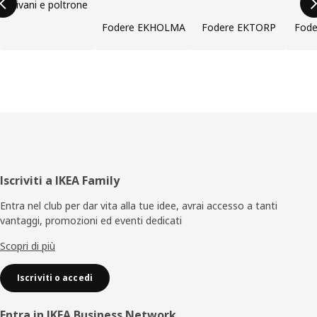
Divani e poltrone
Fodere EKHOLMA
Fodere EKTORP
Fod
Piè
Iscriviti a IKEA Family
di
Entra nel club per dar vita alla tue idee, avrai accesso a tanti
vantaggi, promozioni ed eventi dedicati
pagina
Scopri di più
Iscriviti o accedi
Entra in IKEA Business Network