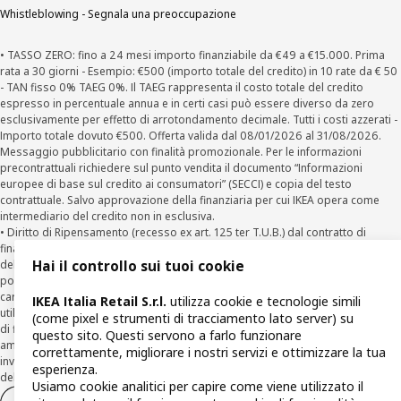
Whistleblowing - Segnala una preoccupazione
• TASSO ZERO: fino a 24 mesi importo finanziabile da €49 a €15.000. Prima
rata a 30 giorni - Esempio: €500 (importo totale del credito) in 10 rate da € 50
- TAN fisso 0% TAEG 0%. Il TAEG rappresenta il costo totale del credito
espresso in percentuale annua e in certi casi può essere diverso da zero
esclusivamente per effetto di arrotondamento decimale. Tutti i costi azzerati -
Importo totale dovuto €500. Offerta valida dal 08/01/2026 al 31/08/2026.
Messaggio pubblicitario con finalità promozionale. Per le informazioni
precontrattuali richiedere sul punto vendita il documento “Informazioni
europee di base sul credito ai consumatori” (SECCI) e copia del testo
contrattuale. Salvo approvazione della finanziaria per cui IKEA opera come
intermediario del credito non in esclusiva.
• Diritto di Ripensamento (recesso ex art. 125 ter T.U.B.) dal contratto di
finanziamento Agos: il Cliente può recedere dal Contratto entro la scadenza
della prima rata inviando una richiesta scritta di recesso ad Agos a mezzo
Hai il controllo sui tuoi cookie
posta elettronica (
clienti@agos.it
), pec (
info@pec.agosducato.it
), posta
cartacea (Viale Fulvio Testi, 280 - 20126 Milano) e per via telematica –
IKEA Italia Retail S.r.l.
utilizza cookie e tecnologie simili
utilizzando la funzionalità sul sito
www.agos.it
(“Recesso”) - anche per richieste
(come pixel e strumenti di tracciamento lato server) su
di finanziamento effettuate con canali a distanza. In caso di pre-
questo sito. Questi servono a farlo funzionare
ammortamento, la comunicazione di recesso da parte del Cliente deve essere
correttamente, migliorare i nostri servizi e ottimizzare la tua
inviata, con le modalità di cui sopra entro 30 giorni dalla data di accettazione
esperienza.
della richiesta di finanziamento.
Usiamo cookie analitici per capire come viene utilizzato il