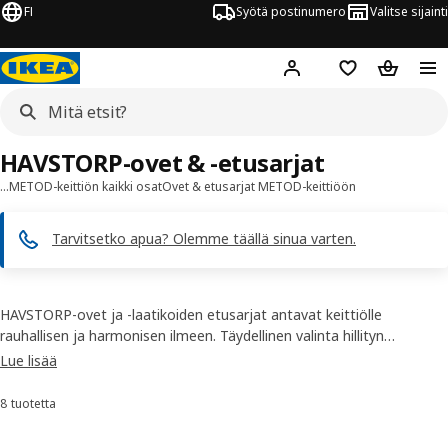
FI
Syötä postinumero
Valitse sijainti
Hej!
Kirjaudu sisään
Suosikit
Ostoskor
HAVSTORP-ovet & -etusarjat
…
METOD-keittiön kaikki osat
Ovet & etusarjat METOD-keittiöön
Tarvitsetko apua? Olemme täällä sinua varten.
HAVSTORP-ovet ja -laatikoiden etusarjat antavat keittiölle
rauhallisen ja harmonisen ilmeen. Täydellinen valinta hillityn
moderniin keittiöön. Sileä, lakattu ja saumaton pinta kestää hyvin
Lue lisää
kosteutta ja on helppo pyyhkiä puhtaaksi.
8 tuotetta
Lajittele ja suodata