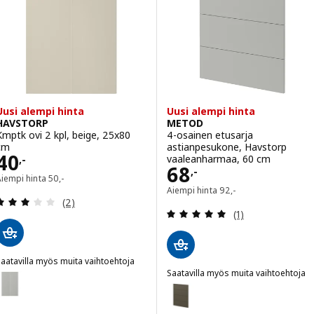
Vaihtoehto: METOD, 1 etusarja 
aihtoehto: METOD, 2-osainen etusarja astianpesukon, Stensta tumm
Uusi alempi hinta
Uusi alempi hinta
HAVSTORP
METOD
Kmptk ovi 2 kpl, beige, 25x80
4-osainen etusarja
cm
astianpesukone, Havstorp
Hinta 40,-
40
vaaleanharmaa, 60 cm
,-
Hinta 68,-
68
,-
Aiempi hinta 50,-
Aiempi hinta
50
,-
Aiempi hinta 92,-
Aiempi hinta
92
,-
Arvio: 3 / 5 tähteä. Arvostelut yhteensä:
(2)
Arvio: 5 / 5 täht
(1)
aatavilla myös muita vaihtoehtoja
HAVSTORP
Saatavilla myös muita vaihtoehtoja
Vaihtoehto: HAVSTORP, Kmptk ovi 2 kpl, vaaleanharmaa, 25x80 cm
METOD
Vaihtoehto: METOD, 4-osainen e
aihtoehto: HAVSTORP, Kmptk ovi 2 kpl, ruskeanbeige, 25x80 cm