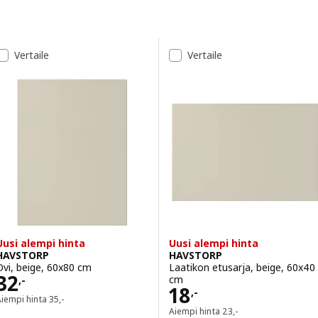
Siirry tuloksiin
Tulosluettelo
Vertaile
Vertaile
Uusi alempi hinta
Uusi alempi hinta
HAVSTORP
HAVSTORP
Ovi, beige, 60x80 cm
Laatikon etusarja, beige, 60x40
Hinta 32,-
32
cm
,-
Hinta 18,-
18
,-
Aiempi hinta 35,-
Aiempi hinta
35
,-
Aiempi hinta 23,-
Aiempi hinta
23
,-