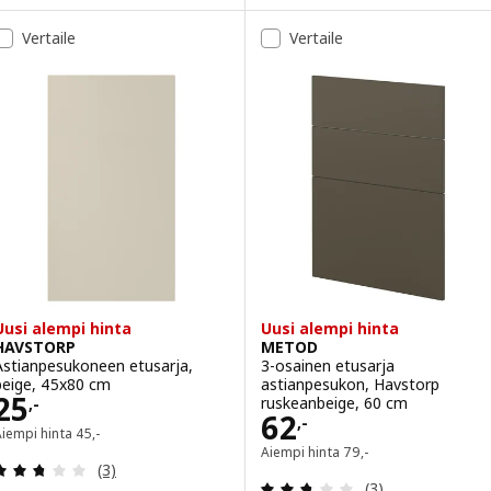
Vaihtoehto: METOD, 4-osainen e
aihtoehto: HAVSTORP, Kmptk ovi 2 kpl, syvänvihreä, 25x80 cm
Vertaile
Vertaile
Vaihtoehto: METOD, 4-osainen e
Vaihtoehto: METOD, 4-osainen e
Vaihtoehto: METOD, 4-osainen 
Vaihtoehto: METOD, 4-osainen e
Uusi alempi hinta
Uusi alempi hinta
HAVSTORP
METOD
Astianpesukoneen etusarja,
3-osainen etusarja
beige, 45x80 cm
astianpesukon, Havstorp
Hinta 25,-
25
ruskeanbeige, 60 cm
,-
Hinta 62,-
62
,-
Aiempi hinta 45,-
Aiempi hinta
45
,-
Aiempi hinta 79,-
Aiempi hinta
79
,-
Arvio: 2.7 / 5 tähteä. Arvostelut yhteensä:
(3)
Arvio: 2.7 / 5 tä
(3)