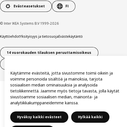
Evästeasetukset
FI
© Inter IKEA Systems B.V 1999-2026
Käyttöehdot
Yksityisyys ja tietosuoja
Evästekäytäntö
14 vuorokauden tilauksen peruuttamisoikeus
Peru sopimus (palvelut)
Käytämme evästeitä, jotta sivustomme toimii oikein ja
voimme personoida sisältöä ja mainoksia, tarjota
sosiaalisen median ominaisuuksia ja analysoida
tietoliikennettä. Jaamme myös tietoja tavasta, jolla käytät
sivustoamme sosiaalisen median, mainonta- ja
analytiikkakumppaneidemme kanssa.
Hyväksy kaikki evästeet
Hylkää kaikki