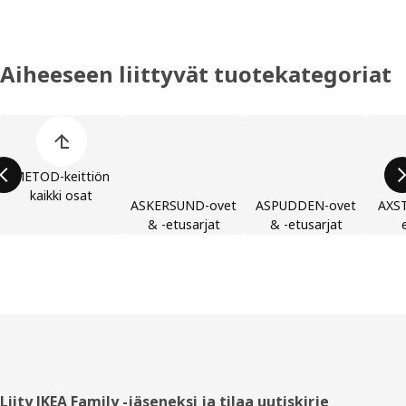
Aiheeseen liittyvät tuotekategoriat
Ohita lista
METOD-keittiön
kaikki osat
ASKERSUND-ovet
ASPUDDEN-ovet
AXST
& -etusarjat
& -etusarjat
Alatunniste
Liity IKEA Family -jäseneksi ja tilaa uutiskirje