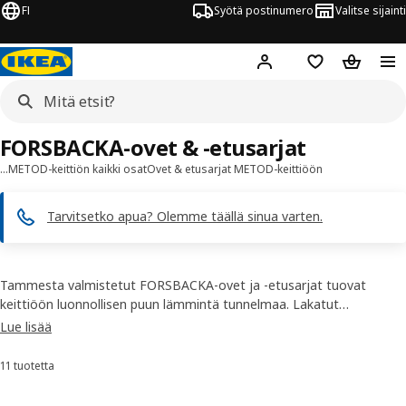
FI
Syötä postinumero
Valitse sijainti
Hej!
Kirjaudu sisään
Suosikit
Ostoskor
FORSBACKA-ovet & -etusarjat
…
METOD-keittiön kaikki osat
Ovet & etusarjat METOD-keittiöön
Tarvitsetko apua? Olemme täällä sinua varten.
Tammesta valmistetut FORSBACKA-ovet ja -etusarjat tuovat
keittiöön luonnollisen puun lämmintä tunnelmaa. Lakatut
keittiöovet tammiviilu- tai vitriinipaneeleineen tuovat keittiöön
Lue lisää
klassista ja perinteikästä ilmettä, johon on vaikea kyllästyä.
Viimeistele keittiö haluamillasi vetimillä ja työtasoilla, ja upea
11 tuotetta
Lajittele ja suodata
kokonaisuus on valmis.