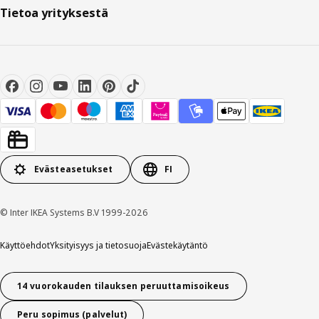
Tietoa yrityksestä
Evästeasetukset
FI
© Inter IKEA Systems B.V 1999-2026
Käyttöehdot
Yksityisyys ja tietosuoja
Evästekäytäntö
14 vuorokauden tilauksen peruuttamisoikeus
Peru sopimus (palvelut)