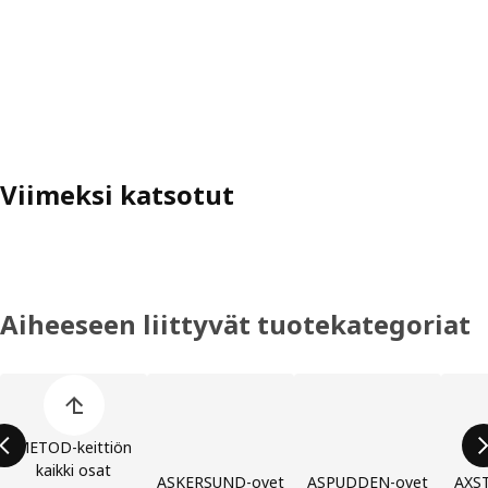
Viimeksi katsotut
Aiheeseen liittyvät tuotekategoriat
Ohita lista
METOD-keittiön
kaikki osat
ASKERSUND-ovet
ASPUDDEN-ovet
AXST