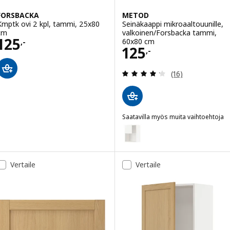
FORSBACKA
METOD
Kmptk ovi 2 kpl, tammi, 25x80
Seinäkaappi mikroaaltouunille,
cm
valkoinen/Forsbacka tammi,
Hinta 125,-
125
60x80 cm
,-
Hinta 125,-
125
,-
Arvio: 4.2 / 5 tä
(16)
Saatavilla myös muita vaihtoehtoja
METOD
Vaihtoehto: METOD, Seinäkaappi
Vaihtoehto: METOD, Seinäkaappi
Vertaile
Vertaile
Vaihtoehto: METOD, Seinäkaappi
Vaihtoehto: METOD, Seinäkaappi
Vaihtoehto: METOD, Seinäkaappi 