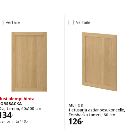
Siirry tuloksiin
Tulosluettelo
Vertaile
Vertaile
Uusi alempi hinta
FORSBACKA
METOD
Ovi, tammi, 60x100 cm
1 etusarja astianpesukoneelle,
Hinta 134,-
134
,-
Forsbacka tammi, 60 cm
Hinta 126,-
126
,-
Aiempi hinta 149,-
Aiempi hinta
149
,-