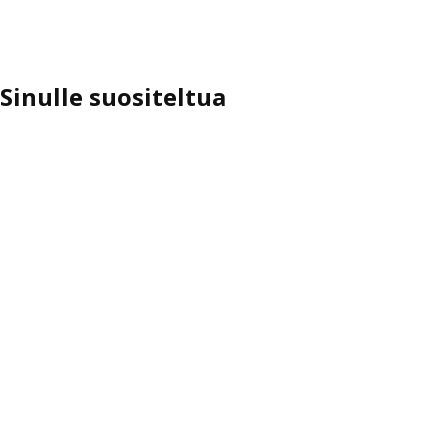
aihtoehto: FORSBACKA, Vitriiniovi, tammi, 30x60 cm
aihtoehto: FORSBACKA, Vitriiniovi, tammi, 30x80 cm
Sinulle suositeltua