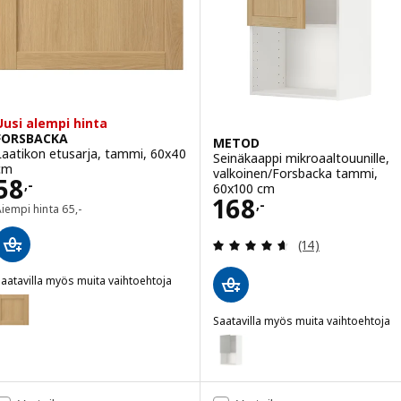
Vaihtoehto: METOD, Seinäkaappi 
Uusi alempi hinta
FORSBACKA
METOD
Laatikon etusarja, tammi, 60x40
Seinäkaappi mikroaaltouunille,
cm
valkoinen/Forsbacka tammi,
Hinta 58,-
58
,-
60x100 cm
Hinta 168,-
168
,-
Aiempi hinta 65,-
Aiempi hinta
65
,-
Arvio: 4.6 / 5 tä
(14)
aatavilla myös muita vaihtoehtoja
FORSBACKA
Vaihtoehto: FORSBACKA, Laatikon etusarja, tammi, 40x40 cm
Saatavilla myös muita vaihtoehtoja
METOD
Vaihtoehto: FORSBACKA, Laatikon etusarja, tammi, 80x40 cm
Vaihtoehto: METOD, Seinäkaappi
Vaihtoehto: FORSBACKA, Laatikon etusarja, tammi, 60x20 cm
Vaihtoehto: METOD, Seinäkaappi 