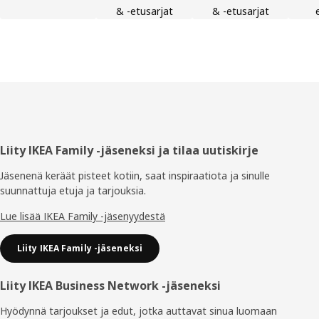
& -etusarjat
& -etusarjat
Alatunniste
Liity IKEA Family -jäseneksi ja tilaa uutiskirje
Jäsenenä keräät pisteet kotiin, saat inspiraatiota ja sinulle
suunnattuja etuja ja tarjouksia.​
Lue lisää IKEA Family -jäsenyydestä
Liity IKEA Family -jäseneksi
Liity IKEA Business Network -jäseneksi
Hyödynnä tarjoukset ja edut, jotka auttavat sinua luomaan