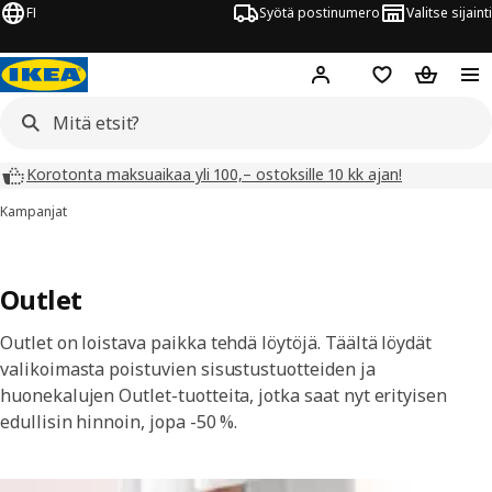
FI
Syötä postinumero
Valitse sijainti
Hej!
Kirjaudu sisään
Suosikit
Ostoskor
Korotonta maksuaikaa yli 100,– ostoksille 10 kk ajan!
Kampanjat
Outlet
Outlet on loistava paikka tehdä löytöjä. Täältä löydät
valikoimasta poistuvien sisustustuotteiden ja
huonekalujen Outlet-tuotteita, jotka saat nyt erityisen
edullisin hinnoin, jopa -50 %.