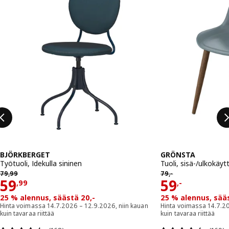
BJÖRKBERGET
GRÖNSTA
Työtuoli, Idekulla sininen
Tuoli, sisä-/ulkokä
79,99
79,-
79
,
99
79
,-
Hinta 59,99
Hinta 59,-
59
59
,
99
,-
25 % alennus, säästä 20,-
25 % alennus, sää
Hinta voimassa 14.7.2026 – 12.9.2026, niin kauan
Hinta voimassa 14.7.20
kuin tavaraa riittää
kuin tavaraa riittää
Arvio: 4.5 / 5 tähteä. Arvostelut yhteensä:
Arvio: