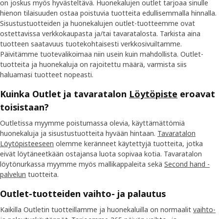
on joskus myös hyvästeltävä. Huonekalujen outlet tarjoaa sinulle
hienon tilaisuuden ostaa poistuvia tuotteita edullisemmalla hinnalla.
Sisustustuotteiden ja huonekalujen outlet-tuotteemme ovat
ostettavissa verkkokaupasta ja/tai tavaratalosta. Tarkista aina
tuotteen saatavuus tuotekohtaisesti verkkosivuiltamme.
Päivitämme tuotevalikoimaa niin usein kuin mahdollista. Outlet-
tuotteita ja huonekaluja on rajoitettu määrä, varmista siis
haluamasi tuotteet nopeasti.
Kuinka Outlet ja tavaratalon
Löytöpiste
eroavat
toisistaan?
Outletissa myymme poistumassa olevia, käyttämättömiä
huonekaluja ja sisustustuotteita hyvään hintaan.
Tavaratalon
Löytöpisteeseen
olemme keränneet käytettyjä tuotteita, jotka
eivät löytäneetkään ostajansa luota sopivaa kotia. Tavaratalon
löytönurkassa myymme myös mallikappaleita sekä
Second hand -
palvelun
tuotteita.
Outlet-tuotteiden vaihto- ja palautus
Kaikilla Outletin tuotteillamme ja huonekaluilla on normaalit
vaihto-