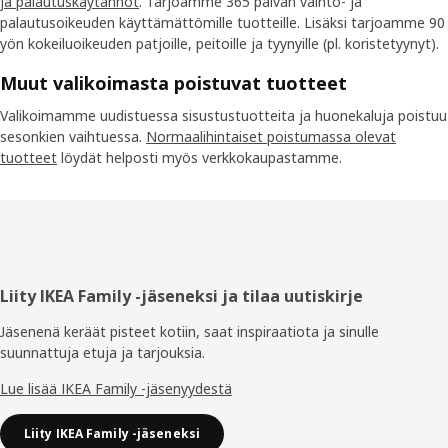
ja palautuskäytännöt
. Tarjoamme 365 päivän vaihto- ja
palautusoikeuden käyttämättömille tuotteille. Lisäksi tarjoamme 90
yön kokeiluoikeuden patjoille, peitoille ja tyynyille (pl. koristetyynyt).
Muut valikoimasta poistuvat tuotteet
Valikoimamme uudistuessa sisustustuotteita ja huonekaluja poistuu
sesonkien vaihtuessa.
Normaalihintaiset poistumassa olevat
tuotteet
löydät helposti myös verkkokaupastamme.
Alatunniste
Liity IKEA Family -jäseneksi ja tilaa uutiskirje
Jäsenenä keräät pisteet kotiin, saat inspiraatiota ja sinulle
suunnattuja etuja ja tarjouksia.​
Lue lisää IKEA Family -jäsenyydestä
Liity IKEA Family -jäseneksi