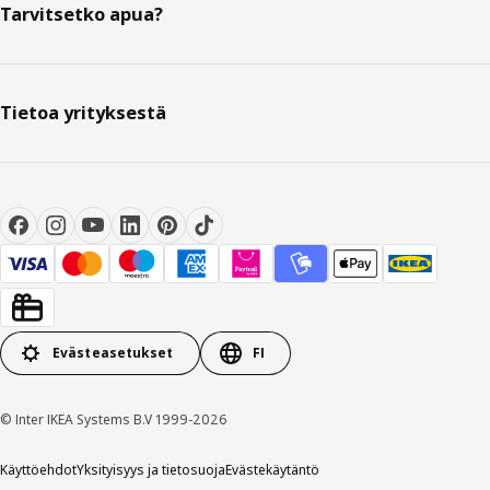
Tarvitsetko apua?
Tietoa yrityksestä
Evästeasetukset
FI
© Inter IKEA Systems B.V 1999-2026
Käyttöehdot
Yksityisyys ja tietosuoja
Evästekäytäntö