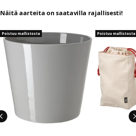
Näitä aarteita on saatavilla rajallisesti!
Ohita listaus
Poistuu mallistosta
Poistuu mallistosta