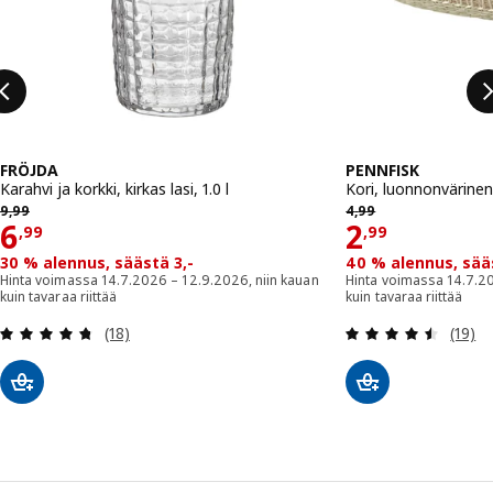
FRÖJDA
PENNFISK
Karahvi ja korkki, kirkas lasi, 1.0 l
Kori, luonnonvärinen
9,99
4,99
9
,
99
4
,
99
Hinta 6,99
Hinta 2,9
6
2
,
99
,
99
30 % alennus, säästä 3,-
40 % alennus, sää
Hinta voimassa 14.7.2026 – 12.9.2026, niin kauan
Hinta voimassa 14.7.20
kuin tavaraa riittää
kuin tavaraa riittää
Arvio: 4.7 / 5 tähteä. Arvostelut yhteensä:
Arvio:
(18)
(19)