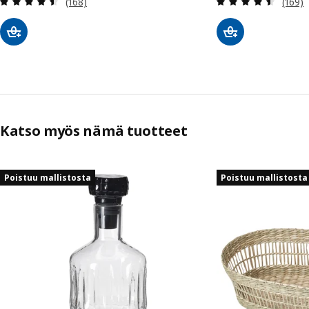
(168)
(169)
Katso myös nämä tuotteet
Ohita listaus
Poistuu mallistosta
Poistuu mallistosta