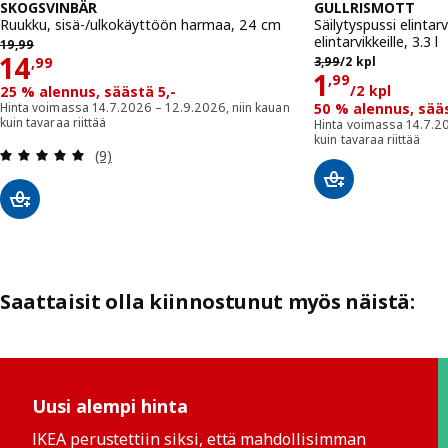
SKOGSVINBÄR
GULLRISMOTT
Ruukku, sisä-/ulkokäyttöön harmaa, 24 cm
Säilytyspussi elintarvi
19,99
elintarvikkeille, 3.3 l
19
,
99
3,99/2 kpl
Hinta 14,99
14
3
,
99
/2 kpl
,
99
Hinta 1,9
1
,
99
/2 kpl
25 % alennus, säästä 5,-
Hinta voimassa 14.7.2026 – 12.9.2026, niin kauan
50 % alennus, sääs
kuin tavaraa riittää
Hinta voimassa 14.7.20
kuin tavaraa riittää
Arvio: 4.9 / 5 tähteä. Arvostelut yhteensä:
(9)
Saattaisit olla kiinnostunut myös näistä:
Ohita listaus
Uusi alempi hinta
IKEA perustettiin siksi, että mahdollisimman