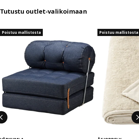
Tutustu outlet-valikoimaan
Ohita listaus
Poistuu mallistosta
Poistuu mallistosta