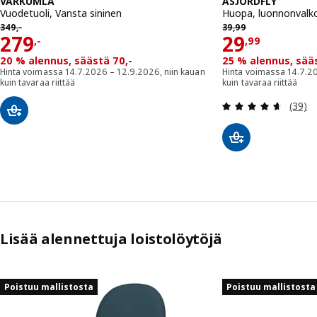
VÅRKUMLA
ÅSJORDFLY
Vuodetuoli, Vansta sininen
Huopa, luonnonvalk
349,-
39,99
349
,-
39
,
99
Hinta 279,-
Hinta 29,
279
29
,-
,
99
20 % alennus, säästä 70,-
25 % alennus, sääs
Hinta voimassa 14.7.2026 – 12.9.2026, niin kauan
Hinta voimassa 14.7.20
kuin tavaraa riittää
kuin tavaraa riittää
Arvio:
(39)
Lisää alennettuja loistolöytöjä
Ohita listaus
Poistuu mallistosta
Poistuu mallistosta