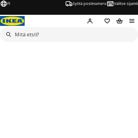
FI
Syötä postinumero
Valitse sijainti
Hej!
Kirjaudu sisään
Suosikit
Ostoskor