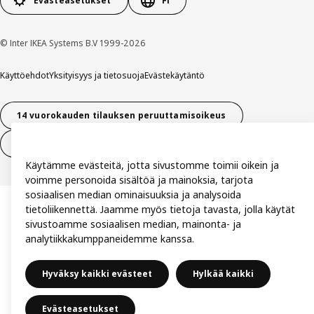
Evästeasetukset
FI
© Inter IKEA Systems B.V 1999-2026
Käyttöehdot
Yksityisyys ja tietosuoja
Evästekäytäntö
14 vuorokauden tilauksen peruuttamisoikeus
Peru sopimus (palvelut)
Käytämme evästeitä, jotta sivustomme toimii oikein ja
voimme personoida sisältöä ja mainoksia, tarjota
sosiaalisen median ominaisuuksia ja analysoida
tietoliikennettä. Jaamme myös tietoja tavasta, jolla käytät
sivustoamme sosiaalisen median, mainonta- ja
analytiikkakumppaneidemme kanssa.
Hyväksy kaikki evästeet
Hylkää kaikki
Evästeasetukset