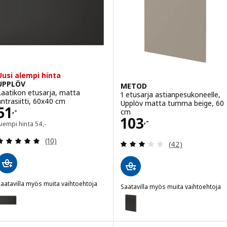
Vaihtoehto: METOD, 3-osainen etusarja astianpesukon, Forsbacka t
Vaihtoehto: METOD, 2-osainen e
Uusi alempi hinta
UPPLÖV
METOD
Laatikon etusarja, matta
1 etusarja astianpesukoneelle,
antrasiitti, 60x40 cm
Upplöv matta tumma beige, 60
Hinta 51,-
51
,-
cm
Hinta 103,-
103
,-
Aiempi hinta 54,-
Aiempi hinta
54
,-
Arvio: 4.9 / 5 tähteä. Arvostelut yhteensä:
(10)
Arvio: 2.9 / 5 tä
(42)
aatavilla myös muita vaihtoehtoja
Saatavilla myös muita vaihtoehtoja
UPPLÖV
aihtoehto: UPPLÖV, Laatikon etusarja, matta antrasiitti, 80x40 cm
METOD
Vaihtoehto: METOD, 1 etusarja a
aihtoehto: UPPLÖV, Laatikon etusarja, matta antrasiitti, 60x20 cm
Vaihtoehto: METOD, 1 etusarja a