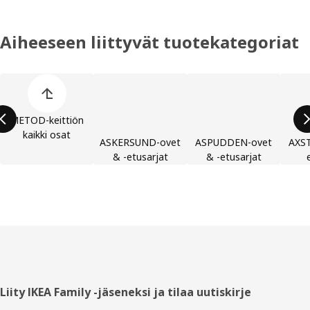
Aiheeseen liittyvät tuotekategoriat
Ohita lista
METOD-keittiön
kaikki osat
ASKERSUND-ovet
ASPUDDEN-ovet
AXST
& -etusarjat
& -etusarjat
Alatunniste
Liity IKEA Family -jäseneksi ja tilaa uutiskirje