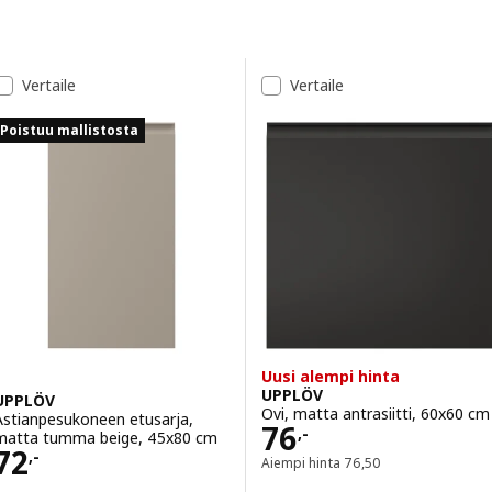
Siirry tuloksiin
Tulosluettelo
Vertaile
Vertaile
Poistuu mallistosta
Uusi alempi hinta
UPPLÖV
UPPLÖV
Ovi, matta antrasiitti, 60x60 cm
Astianpesukoneen etusarja,
Hinta 76,-
76
,-
matta tumma beige, 45x80 cm
Hinta 72,-
72
,-
Aiempi hinta 76,50
Aiempi hinta
76
,
50