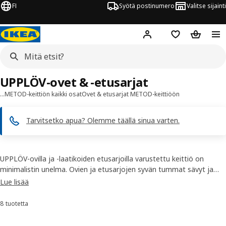
FI
Syötä postinumero
Valitse sijainti
Hej!
Kirjaudu sisään
Suosikit
Ostoskor
UPPLÖV-ovet & -etusarjat
…
METOD-keittiön kaikki osat
Ovet & etusarjat METOD-keittiöön
Tarvitsetko apua? Olemme täällä sinua varten.
UPPLÖV-ovilla ja -laatikoiden etusarjoilla varustettu keittiö on
minimalistin unelma. Ovien ja etusarjojen syvän tummat sävyt ja
selkeä muotokieli antavat keittiölle virtaviivaisen ja modernin ilmeen.
Lue lisää
Viimeistele selkeät linjat pääasiassa kierrätetyistä materiaaleista
valmistetuilla ja yhteensopivilla FÖRBÄTTRA-etusarjoilla, -
8 tuotetta
Lajittele ja suodata
sokkeleilla, -koristelistoilla ja -peitelevyillä.