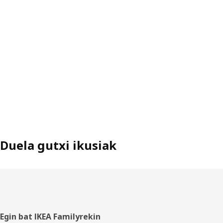
Duela gutxi ikusiak
Orri-
Egin bat IKEA Familyrekin