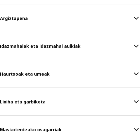
Argiztapena
Idazmahaiak eta idazmahai aulkiak
Haurtxoak eta umeak
Lixiba eta garbiketa
Maskotentzako osagarriak