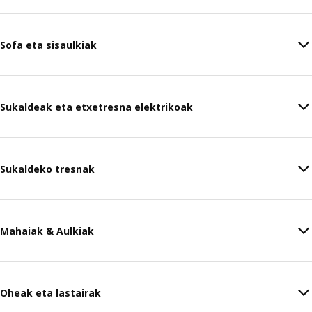
Sofa eta sisaulkiak
Sukaldeak eta etxetresna elektrikoak
Sukaldeko tresnak
Mahaiak & Aulkiak
Oheak eta lastairak