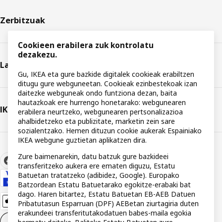
Zerbitzuak
Cookieen erabilera zuk kontrolatu
dezakezu.
Laguntza
Gu, IKEA eta gure bazkide digitalek cookieak erabiltzen
ditugu gure webguneetan. Cookieak ezinbestekoak izan
daitezke webguneak ondo funtziona dezan, baita
hautazkoak ere hurrengo honetarako: webgunearen
IKEA
erabilera neurtzeko, webgunearen pertsonalizazioa
ahalbidetzeko eta publizitate, marketin zein sare
sozialentzako. Hemen dituzun cookie aukerak Espainiako
IKEA webgune guztietan aplikatzen dira.
Zure baimenarekin, datu batzuk gure bazkideei
transferitzeko aukera ere ematen diguzu, Estatu
Batuetan tratatzeko (adibidez, Google). Europako
Batzordean Estatu Batuetarako egokitze-erabaki bat
dago. Haren bitartez, Estatu Batuetan EB-AEB Datuen
Pribatutasun Esparruan (DPF) AEBetan ziurtagiria duten
erakundeei transferitutakodatuen babes-maila egokia