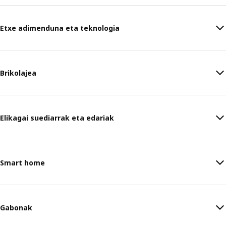
Etxe adimenduna eta teknologia
Brikolajea
Elikagai suediarrak eta edariak
Smart home
Gabonak