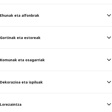
Ehunak eta alfonbrak
Gortinak eta estoreak
Komunak eta osagarriak
Dekorazioa eta ispiluak
Lorezaintza