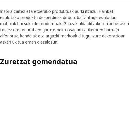
Inspira zaitez eta etxerako produktuak aurki itzazu. Hainbat
estilotako produktu desberdinak ditugu; bai vintage estilodun
mahaiak bai sukalde modernoak. Gauzak alda ditzaketen xehetasun
txikiez ere arduratzen gara: etxeko osagarri-aukeraren barruan
alfonbrak, kandelak eta argazki-markoak ditugu, zure dekorazioari
azken ukitua eman diezaiozun.
Zuretzat gomendatua