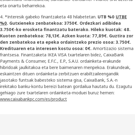
eta onartu beharrekoa.
4. *Interesik gabeko finantzaketa 48 hilabetetan.
UTB %0
UTBE
%0
. Gutxieneko zenbatekoa: 3750€. Ordezkari adibidea
3.750€-ko erosketa finantzatu baterako. Hileko kuotak: 48.
Kuoten zenbatekoa: 78,13€. Azken kuota: 77,89€. Guztira zor
den zenbatekoa eta epeka ordaintzeko prezio osoa: 3.750€.
Kredituaren eta interesen kostu osoa: 0€.
Amortizazio sistema
frantsesa. Finantzaketa IKEA VISA txartelaren bidez, CaixaBank
Payments & Consumer, E.F.C., E.P., S.A.U. ordainketa-erakunde
hibridoak jaulkitakoa eta bere baimenaren menpekoa. Erakundeak,
eskaintzen dituen ordainketa-zerbitzuen erabiltzaileengandik
jasotako funtsak babesteko sistema gisa, CaixaBank, S.A.-n
irekitako banku-kontu bereizi batean gordailua hautatu du. Ezagutu
gehiago zure txartelaren ordainketa-moduei buruz hemen:
www.caixabankpc.com/es/product