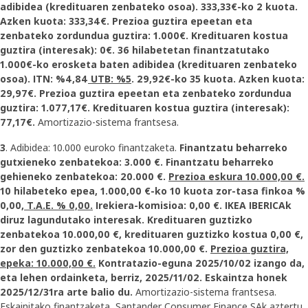
adibidea (kredituaren zenbateko osoa). 333,33€-ko 2 kuota.
Azken kuota: 333,34€. Prezioa guztira epeetan eta
zenbateko zordundua guztira: 1.000€. Kredituaren kostua
guztira (interesak): 0€. 36 hilabetetan finantzatutako
1.000€-ko erosketa baten adibidea (kredituaren zenbateko
osoa). ITN: %4,84
UTB: %5
. 29,92€-ko 35 kuota. Azken kuota:
29,97€. Prezioa guztira epeetan eta zenbateko zordundua
guztira: 1.077,17€. Kredituaren kostua guztira (interesak):
77,17€.
Amortizazio-sistema frantsesa.
3
. Adibidea: 10.000 euroko finantzaketa.
Finantzatu beharreko
gutxieneko zenbatekoa: 3.000 €. Finantzatu beharreko
gehieneko zenbatekoa: 20.000 €.
Prezioa eskura 10.000,00 €.
10 hilabeteko epea, 1.000,00 €-ko 10 kuota zor-tasa finkoa %
0,00,
T.A.E. % 0,00.
Irekiera-komisioa: 0,00 €. IKEA IBERICAk
diruz lagundutako interesak. Kredituaren guztizko
zenbatekoa 10.000,00 €, kredituaren guztizko kostua 0,00 €,
zor den guztizko zenbatekoa 10.000,00 €.
Prezioa guztira,
epeka: 10.000,00 €.
Kontratazio-eguna 2025/10/02 izango da,
eta lehen ordainketa, berriz, 2025/11/02. Eskaintza honek
2025/12/31ra arte balio du.
Amortizazio-sistema frantsesa.
Eskainitako finantzaketa, Santander Consumer Finance SAk aztertu