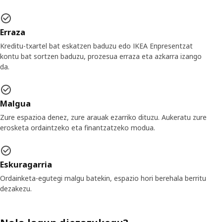
Erraza
Kreditu-txartel bat eskatzen baduzu edo IKEA Enpresentzat
kontu bat sortzen baduzu, prozesua erraza eta azkarra izango
da.
Malgua
Zure espazioa denez, zure arauak ezarriko dituzu. Aukeratu zure
erosketa ordaintzeko eta finantzatzeko modua.
Eskuragarria
Ordainketa-egutegi malgu batekin, espazio hori berehala berritu
dezakezu.