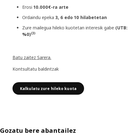
Erosi
10.000€-ra arte
Ordaindu epeka
3, 6 edo 10 hilabetetan
Zure mailegua hileko kuotetan interesik gabe
(UTB:
(3)
%0)
Batu zaitez Sarera.
Kontsultatu baldintzak
Kalkulatu zure hileko kuota
Gozatu bere abantailez