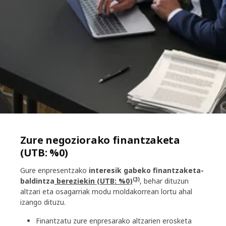
Zure negoziorako finantzaketa
(UTB: %0)
Gure enpresentzako
interesik gabeko finantzaketa-
(3)
baldintza
bereziekin (UTB: %0)
, behar dituzun
altzari eta osagarriak modu moldakorrean lortu ahal
izango dituzu.
Finantzatu zure enpresarako altzarien erosketa