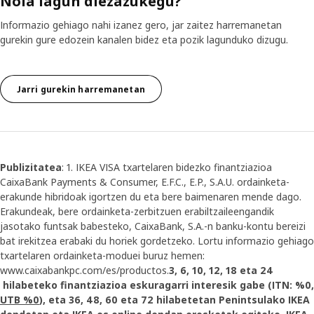
Nola lagun diezazukegu?
Informazio gehiago nahi izanez gero, jar zaitez harremanetan
gurekin gure edozein kanalen bidez eta pozik lagunduko dizugu.
Jarri gurekin harremanetan
Publizitatea
: 1. IKEA VISA txartelaren bidezko finantziazioa
CaixaBank Payments & Consumer, E.F.C., E.P., S.A.U. ordainketa-
erakunde hibridoak igortzen du eta bere baimenaren mende dago.
Erakundeak, bere ordainketa-zerbitzuen erabiltzaileengandik
jasotako funtsak babesteko, CaixaBank, S.A.-n banku-kontu bereizi
bat irekitzea erabaki du horiek gordetzeko. Lortu informazio gehiago
txartelaren ordainketa-moduei buruz hemen:
www.caixabankpc.com/es/productos.
3, 6, 10, 12, 18 eta 24
hilabeteko finantziazioa eskuragarri interesik gabe (ITN: %0,
UTB %0
), eta 36, 48, 60 eta 72 hilabetetan Penintsulako IKEA