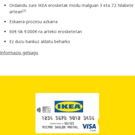
Ordaindu zure IKEA erosketak modu malguan 3 eta 72 hilabete
(2)
artean
Eskaera-prozesu azkarra
60€-tik 9.000€-ra arteko erosketetan
Ez duzu bankuz aldatu beharko
Informazio gehiago