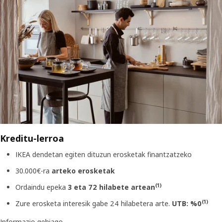
Kreditu-lerroa
IKEA dendetan egiten dituzun erosketak finantzatzeko
30.000€-ra
arteko erosketak
(1)
Ordaindu epeka
3 eta 72 hilabete artean
(1)
Zure erosketa interesik gabe 24 hilabetera arte.
UTB: %0
Informazio gehiago