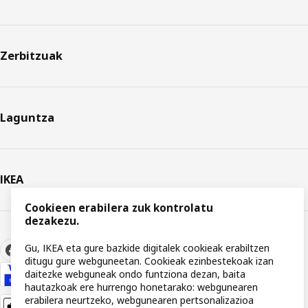
Zerbitzuak
Laguntza
IKEA
Cookieen erabilera zuk kontrolatu
dezakezu.
Gu, IKEA eta gure bazkide digitalek cookieak erabiltzen
ditugu gure webguneetan. Cookieak ezinbestekoak izan
daitezke webguneak ondo funtziona dezan, baita
hautazkoak ere hurrengo honetarako: webgunearen
erabilera neurtzeko, webgunearen pertsonalizazioa