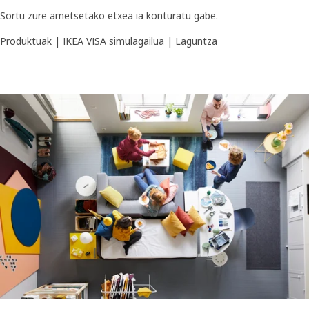
Sortu zure ametsetako etxea ia konturatu gabe.
Produktuak
|
IKEA VISA simulagailua
|
Laguntza