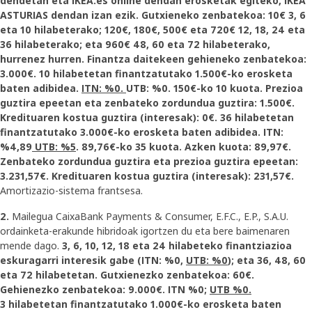
dendetan eta IKEA.es online dendan erosketak egiteko, IKEA
ASTURIAS dendan izan ezik. Gutxieneko zenbatekoa: 10€ 3, 6
eta 10 hilabeterako; 120€, 180€, 500€ eta 720€ 12, 18, 24 eta
36 hilabeterako; eta 960€ 48, 60 eta 72 hilabeterako,
hurrenez hurren. Finantza daitekeen gehieneko zenbatekoa:
3.000€. 10 hilabetetan finantzatutako 1.500€-ko erosketa
baten adibidea.
ITN: %0.
UTB: %0. 150€-ko 10 kuota. Prezioa
guztira epeetan eta zenbateko zordundua guztira: 1.500€.
Kredituaren kostua guztira (interesak): 0€. 36 hilabetetan
finantzatutako 3.000€-ko erosketa baten adibidea. ITN:
%4,89
UTB: %5
. 89,76€-ko 35 kuota. Azken kuota: 89,97€.
Zenbateko zordundua guztira eta prezioa guztira epeetan:
3.231,57€. Kredituaren kostua guztira (interesak): 231,57€.
Amortizazio-sistema frantsesa.
2.
Mailegua CaixaBank Payments & Consumer, E.F.C., E.P., S.A.U.
ordainketa-erakunde hibridoak igortzen du eta bere baimenaren
mende dago.
3, 6, 10, 12, 18 eta 24 hilabeteko finantziazioa
eskuragarri interesik gabe (ITN: %0,
UTB: %0
); eta 36, 48, 60
eta 72 hilabetetan. Gutxienezko zenbatekoa: 60€.
Gehienezko zenbatekoa: 9.000€. ITN %0;
UTB %0.
3 hilabetetan finantzatutako 1.000€-ko erosketa baten