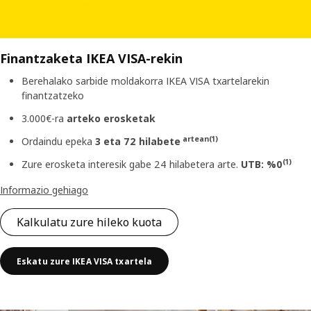
Finantzaketa IKEA VISA-rekin
Berehalako sarbide moldakorra IKEA VISA txartelarekin
finantzatzeko
3.000€-ra
arteko erosketak
artean(1)
Ordaindu epeka
3
eta
72 hilabete
(1)
Zure erosketa interesik gabe 24 hilabetera arte.
UTB: %0
Informazio gehiago
Kalkulatu zure hileko kuota
Eskatu zure IKEA VISA txartela