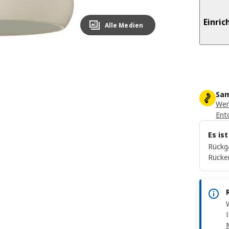
Einri
Alle Medien
Sam
Wer
Ent
Es is
Rückg
Rücke