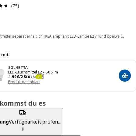
Bewertung: 4.7 von 5 Sterne Alle Bewertungen: 75
(75)
tmittel separat erhältlich. IKEA empfiehlt LED-Lampe E27 rund opalweiß.
 mit
SOLHETTA
LED-Leuchtmittel E27 806 lm
Preis 4.99€/2 Stück
4
.
99
€
/2 Stück
In de
Produktdatenblatt
ekommst du es
rung
Verfügbarkeit prüfen...