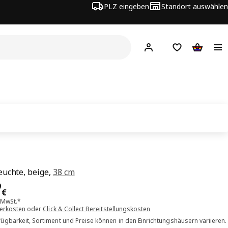
PLZ eingeben
Standort auswählen
Hej!
Hier einloggen
Merkzettel
Warenko
uchte, beige,
38 cm
is 39.99€
9
€
. MwSt.*
ferkosten
oder
Click & Collect Bereitstellungskosten
ügbarkeit, Sortiment und Preise können in den Einrichtungshäusern variieren.