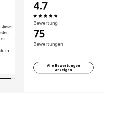
4.7
 5 von 5 Sterne
Bewertung: 4.7 von 5 Sterne Alle Be
Bewertung
 dieser
75
ieden.
 es
Bewertungen
 doch
Alle Bewertungen
anzeigen