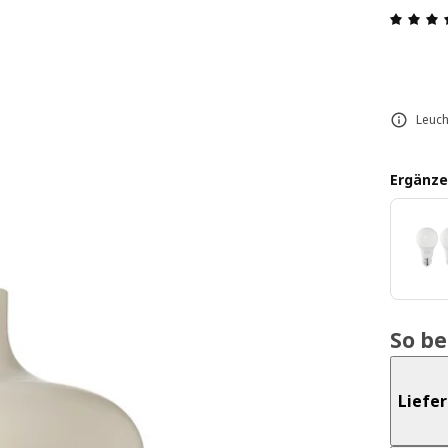
Leuch
Ergänze
So b
Liefe