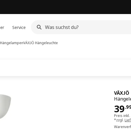
ner
Service
 Hängelampen
VÄXJÖ
Hängeleuchte
VÄXJÖ
Hängele
Pre
39
.
9
Preis inkl
*zzgl.
Lie
Warenverf