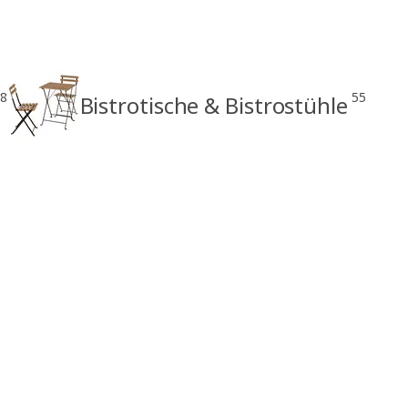
8
55
Bistrotische & Bistrostühle