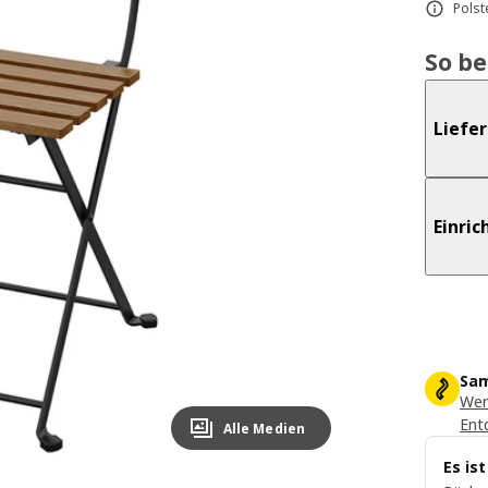
Polst
So b
Liefe
Einri
Sam
Wer
Ent
Alle Medien
Es is