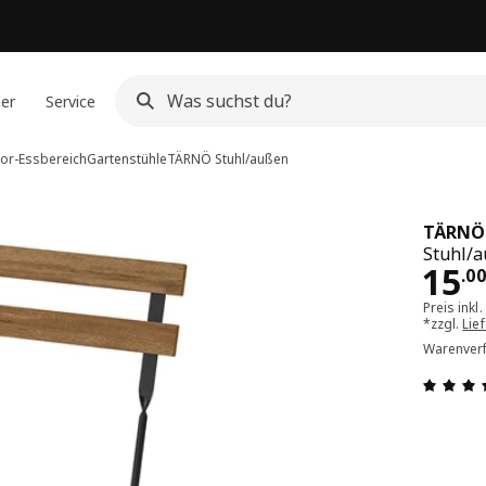
ner
Service
or-Essbereich
Gartenstühle
TÄRNÖ
Stuhl/außen
TÄRNÖ
Stuhl/a
Pre
15
.
0
Preis inkl
*zzgl.
Lie
Warenverf