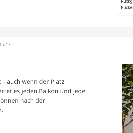
Rückg
Rücke
Maße
t – auch wenn der Platz
ertet es jeden Balkon und jede
 können nach der
n.