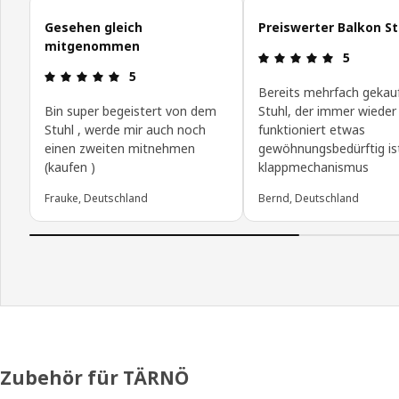
Kundenbewertungen überspringen
Gesehen gleich
Preiswerter Balkon St
mitgenommen
Bewertung:
5
Bewertung: 5 von 5 Sterne
5
Bereits mehrfach gekau
Bin super begeistert von dem
Stuhl, der immer wieder
Stuhl , werde mir auch noch
funktioniert etwas
einen zweiten mitnehmen
gewöhnungsbedürftig is
(kaufen )
klappmechanismus
Frauke, Deutschland
Bernd, Deutschland
Zubehör für TÄRNÖ