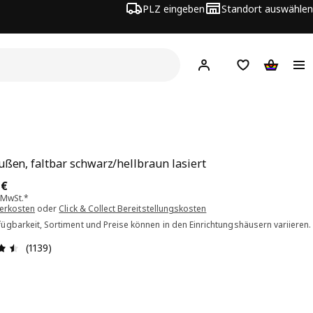
PLZ eingeben
Standort auswählen
Hej!
Hier einloggen
Merkzettel
Warenko
ußen, faltbar schwarz/hellbraun lasiert
is 15.00€
0
€
. MwSt.*
ferkosten
oder
Click & Collect Bereitstellungskosten
ügbarkeit, Sortiment und Preise können in den Einrichtungshäusern variieren.
Bewertung: 4.5 von 5 Sterne Alle Bewertungen: 1139
(1139)