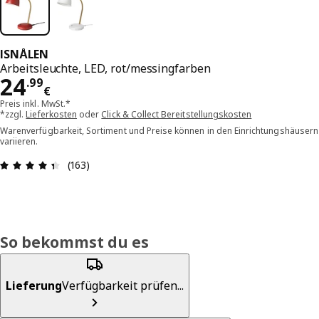
ISNÅLEN
Arbeitsleuchte, LED, rot/messingfarben
Preis 24.99€
24
.
99
€
Preis inkl. MwSt.*
*zzgl.
Lieferkosten
oder
Click & Collect Bereitstellungskosten
Warenverfügbarkeit, Sortiment und Preise können in den Einrichtungshäusern
variieren.
Bewertung: 4.4 von 5 Sterne Alle Bewertungen: 
(163)
So bekommst du es
Lieferung
Verfügbarkeit prüfen...