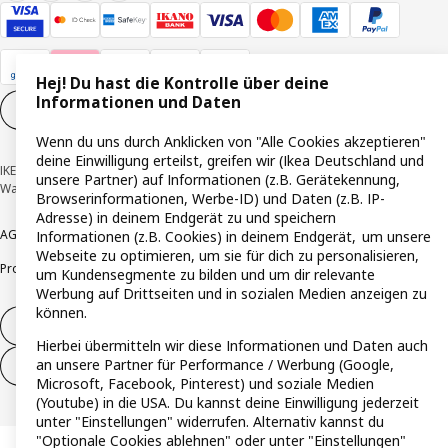
Hej! Du hast die Kontrolle über deine
Informationen und Daten
Cookie-Einstellungen
DE
Wenn du uns durch Anklicken von "Alle Cookies akzeptieren"
deine Einwilligung erteilst, greifen wir (Ikea Deutschland und
IKEA Deutschland GmbH & Co. KG - Am Wandersmann 2-4, 65719 Hofheim-
unsere Partner) auf Informationen (z.B. Gerätekennung,
Wallau © Inter IKEA Systems B.V. 1999-2026
Browserinformationen, Werbe-ID) und Daten (z.B. IP-
Adresse) in deinem Endgerät zu und speichern
AGB
Barrierefreiheit
Cookie-Richtlinie
Datenschutzerklärung
Impressum
Informationen (z.B. Cookies) in deinem Endgerät, um unsere
Webseite zu optimieren, um sie für dich zu personalisieren,
Produktrückrufe
Responsible Disclosure
Vertrauensstelle
um Kundensegmente zu bilden und um dir relevante
Werbung auf Drittseiten und in sozialen Medien anzeigen zu
können.
Vertrag widerrufen
Hierbei übermitteln wir diese Informationen und Daten auch
an unsere Partner für Performance / Werbung (Google,
Vertrag widerrufen (Services & Leistungen)
Microsoft, Facebook, Pinterest) und soziale Medien
(Youtube) in die USA. Du kannst deine Einwilligung jederzeit
unter "Einstellungen" widerrufen. Alternativ kannst du
"Optionale Cookies ablehnen" oder unter "Einstellungen"