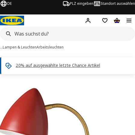
DE
PLZ eingeben
Standort auswählen
Hej!
Hier einloggen
Merkzettel
Warenko
…
Lampen & Leuchten
Arbeitsleuchten
20% auf ausgewählte letzte Chance Artikel
SNÅLEN -Bilder
tinformation