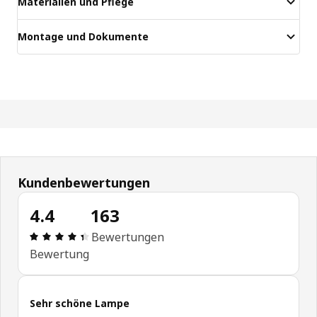
Materialien und Pflege
Montage und Dokumente
Kundenbewertungen
4.4
163
Bewertung: 4.4 von 5 Sterne Alle Bewertungen: 
Bewertungen
Bewertung
Sehr schöne Lampe