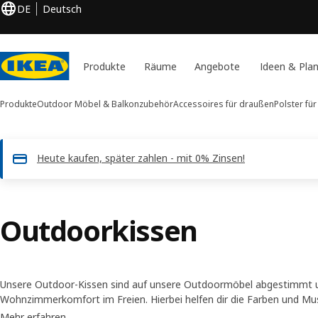
DE
Deutsch
Produkte
Räume
Angebote
Ideen & Pla
Produkte
Outdoor Möbel & Balkonzubehör
Accessoires für draußen
Polster fü
Heute kaufen, später zahlen - mit 0% Zinsen!
Outdoorkissen
Unsere Outdoor-Kissen sind auf unsere Outdoormöbel abgestimmt u
Wohnzimmerkomfort im Freien. Hierbei helfen dir die Farben und Mu
abnehmbaren und waschbaren Bezüge, ein wunderbares Ambiente au
Mehr erfahren