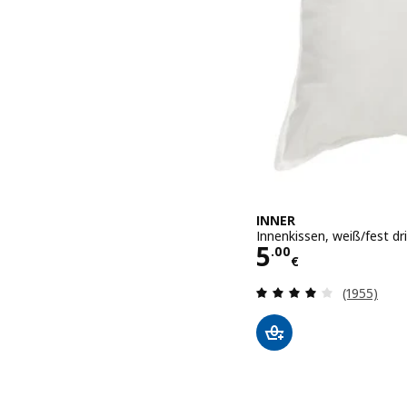
INNER
Innenkissen, weiß/fest d
Preis 5.00€
5
.
00
€
Bewertung
(1955)