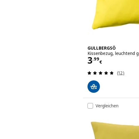
GULLBERGSÖ
Kissenbezug, leuchtend g
Preis 3.99€
3
.
99
€
Bewertung
(12)
Vergleichen