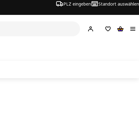
PLZ eingeben
Standort auswählen
Hej!
Hier einloggen
Merkzettel
Warenko