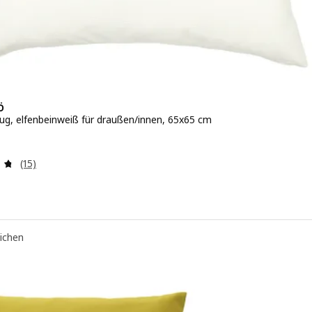
Ö
ug, elfenbeinweiß für draußen/innen, 65x65 cm
s 6.99€
Bewertungen: 4.7 von 5 Sternen. Bewertungen insgesamt
(15)
eichen