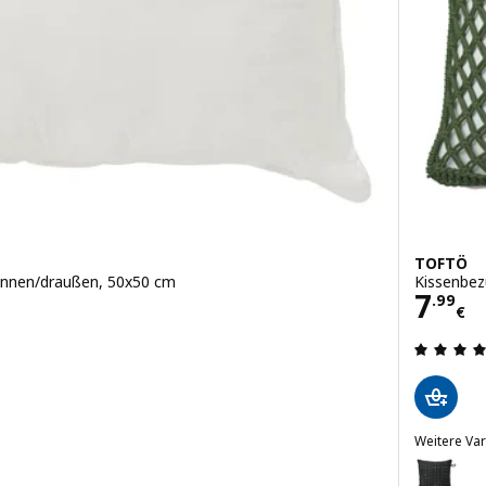
TOFTÖ
rinnen/draußen, 50x50 cm
Kissenbez
Preis
7
.
99
€
en: 3.9 von 5 Sternen. Bewertungen insgesamt:
Weitere Var
TOFTÖ
Option: T