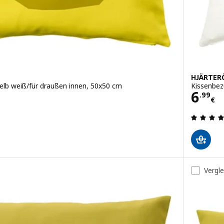
HJÄRTER
elb weiß/für draußen innen, 50x50 cm
Kissenbez
Prei
6
.
99
€
en: 4.8 von 5 Sternen. Bewertungen insgesamt:
Vergl