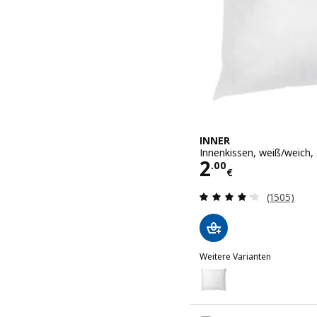
INNER
Innenkissen, weiß/weich,
Preis 2.00€
2
.
00
€
Bewertung
(1505)
Weitere Varianten
INNER
Option: INNER, Innenkiss
Option: INNER, Innenkiss