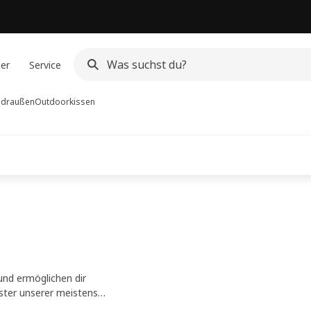
ner
Service
r draußen
Outdoorkissen
nd ermöglichen dir
ster unserer meistens
f deinem Balkon oder deiner