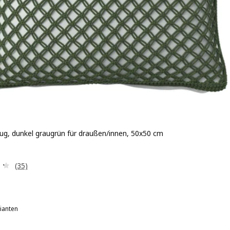
ug, dunkel graugrün für draußen/innen, 50x50 cm
 7.99€
Bewertungen: 4.3 von 5 Sternen. Bewertungen insgesamt
(35)
ianten
OFTÖ, Kissenbezug, schwarz für draußen/innen, 50x50 cm