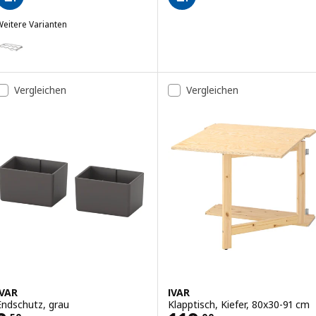
eitere Varianten
VAR
ption: IVAR, Flaschenbord, grau, 42x30 cm
Vergleichen
Vergleichen
IVAR
IVAR
Endschutz, grau
Klapptisch, Kiefer, 80x30-91 cm