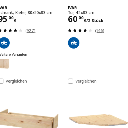
IVAR
IVAR
Schrank, Kiefer, 80x50x83 cm
Tür, 42x83 cm
Preis 95.00€
Preis 60.00€/2 
95
60
.
00
.
00
€
€
/2 Stück
Bewertungen: 4.1 von 5 Sternen. Bewertungen i
Bewertungen: 3.
(927)
(146)
eitere Varianten
VAR
ption: IVAR, Schrank, Kiefer, 80x30x83 cm
Vergleichen
Vergleichen