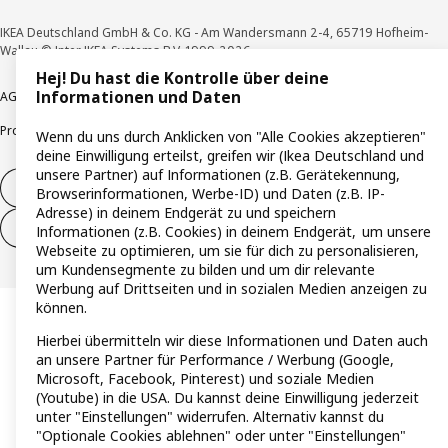
IKEA Deutschland GmbH & Co. KG - Am Wandersmann 2-4, 65719 Hofheim-
Wallau © Inter IKEA Systems B.V. 1999-2026
Hej! Du hast die Kontrolle über deine
Informationen und Daten
AGB
Barrierefreiheit
Cookie-Richtlinie
Datenschutzerklärung
Impressum
Produktrückrufe
Responsible Disclosure
Vertrauensstelle
Wenn du uns durch Anklicken von "Alle Cookies akzeptieren"
deine Einwilligung erteilst, greifen wir (Ikea Deutschland und
unsere Partner) auf Informationen (z.B. Gerätekennung,
Vertrag widerrufen
Browserinformationen, Werbe-ID) und Daten (z.B. IP-
Adresse) in deinem Endgerät zu und speichern
Vertrag widerrufen (Services & Leistungen)
Informationen (z.B. Cookies) in deinem Endgerät, um unsere
Webseite zu optimieren, um sie für dich zu personalisieren,
um Kundensegmente zu bilden und um dir relevante
Werbung auf Drittseiten und in sozialen Medien anzeigen zu
können.
Hierbei übermitteln wir diese Informationen und Daten auch
an unsere Partner für Performance / Werbung (Google,
Microsoft, Facebook, Pinterest) und soziale Medien
(Youtube) in die USA. Du kannst deine Einwilligung jederzeit
unter "Einstellungen" widerrufen. Alternativ kannst du
"Optionale Cookies ablehnen" oder unter "Einstellungen"