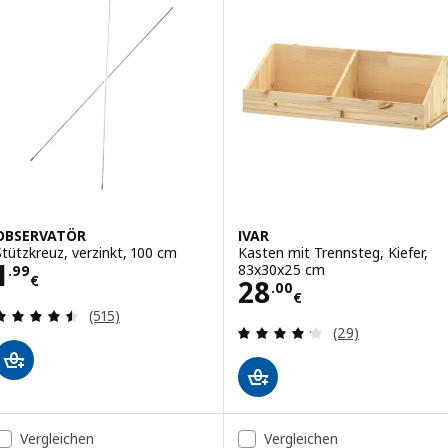
OBSERVATÖR
IVAR
Stützkreuz, verzinkt, 100 cm
Kasten mit Trennsteg, Kiefer,
Preis 1.99€
1
83x30x25 cm
.
99
€
Preis 28.00€
28
.
00
€
Bewertungen: 4.5 von 5 Sternen. Bewertungen i
(515)
Bewertungen: 4.
(29)
Vergleichen
Vergleichen