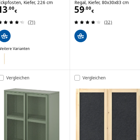
Eckpfosten, Kiefer, 226 cm
Regal, Kiefer, 80x30x83 cm
Preis 13.00€
Preis 59.00€
13
59
.
00
.
00
€
€
Bewertungen: 4.3 von 5 Sternen. Bewertungen i
Bewertungen: 4.
(71)
(32)
eitere Varianten
VAR
ption: IVAR, Eckpfosten, Kiefer, 179 cm
Vergleichen
Vergleichen