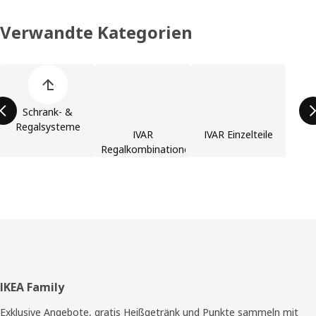
Verwandte Kategorien
Liste der Produktkategorien überspringen
Schrank- &
Regalsysteme
IVAR
IVAR Einzelteile
Regalkombinationen
Fußzeile
IKEA Family
Exklusive Angebote, gratis Heißgetränk und Punkte sammeln mit