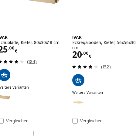
IVAR
IVAR
Schublade, Kiefer, 80x30x18 cm
Eckregalboden, Kiefer, 56x56x30
Preis 25.00€
25
cm
.
00
€
Preis 20.00€
20
.
00
€
Bewertungen: 4 von 5 Sternen. Bewertungen ins
(184)
Bewertungen: 3.
(152)
eitere Varianten
VAR
Weitere Varianten
ption: IVAR, Schublade, Kiefer, 80x50x18 cm
IVAR
Option: IVAR, Eckregalboden, Ki
Vergleichen
Vergleichen