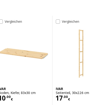
Zu den Ergebnissen springen
Liste der Ergebnisse
Vergleichen
Vergleichen
IVAR
IVAR
Boden, Kiefer, 83x30 cm
Seitenteil, 30x226 cm
Preis 10.00€
Preis 17.00€
10
17
.
00
.
00
€
€