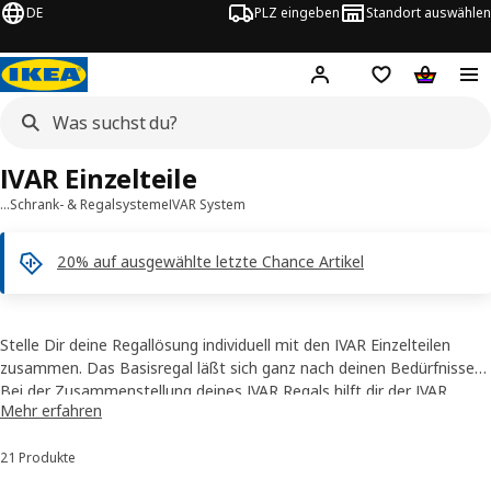
DE
PLZ eingeben
Standort auswählen
Hej!
Hier einloggen
Merkzettel
Warenko
IVAR Einzelteile
…
Schrank- & Regalsysteme
IVAR System
20% auf ausgewählte letzte Chance Artikel
Stelle Dir deine Regallösung individuell mit den IVAR Einzelteilen
zusammen. Das Basisregal läßt sich ganz nach deinen Bedürfnissen
beliebig erweitern.
Bei der Zusammenstellung deines IVAR Regals hilft dir der
Bringe noch Haken
, Schubladen oder
IVAR
Mehr erfahren
Flaschenregale an. Lasiere oder wachse das gesamte Regal in einer
Planer
.
Farbe deiner Wahl.
21 Produkte
Sortieren und Filtern