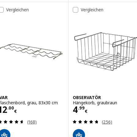
Vergleichen
Vergleichen
IVAR
OBSERVATÖR
Flaschenbord, grau, 83x30 cm
Hängekorb, graubraun
Preis 12.00€
Preis 4.99€
12
4
.
00
.
99
€
€
Bewertungen: 4.6 von 5 Sternen. Bewertungen i
Bewertungen: 4.
(168)
(256)