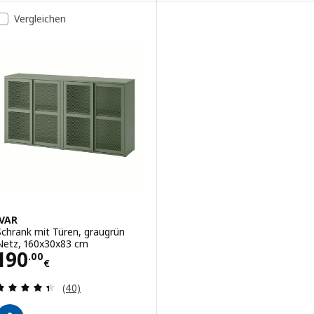
Vergleichen
IVAR
Schrank mit Türen, graugrün
Netz, 160x30x83 cm
Preis 190.00€
190
.
00
€
Bewertungen: 4.4 von 5 Sternen. Bewertungen i
(40)