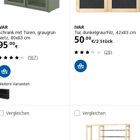
IVAR
IVAR
Schrank mit Türen, graugrün
Tür, dunkelgrau/Filz, 42x83 cm
Preis 50.00€/2 
50
Netz, 80x83 cm
.
00
€
/2 Stück
Preis 95.00€
95
.
00
€
Bewertungen: 3.
(28)
Bewertungen: 4.3 von 5 Sternen. Bewertungen i
(107)
eitere Varianten
VAR
ption: IVAR, Schrank mit Türen, schwarz Netz, 80x83 cm
Vergleichen
Vergleichen