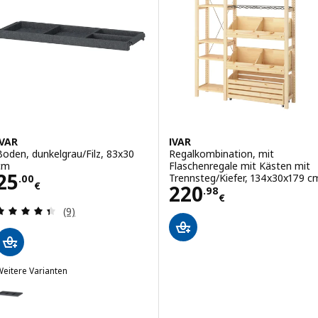
IVAR
IVAR
Boden, dunkelgrau/Filz, 83x30
Regalkombination, mit
cm
Flaschenregale mit Kästen mit
Preis 25.00€
25
Trennsteg/Kiefer, 134x30x179 c
.
00
€
Preis 220.98€
220
.
98
€
Bewertungen: 4.4 von 5 Sternen. Bewertungen i
(9)
eitere Varianten
VAR
ption: IVAR, Boden, dunkelgrau/Filz, 83x50 cm