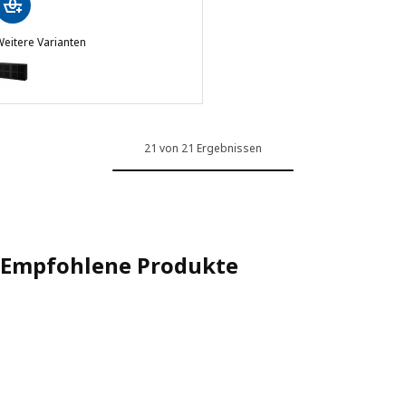
eitere Varianten
VAR
ption: IVAR, Schrank mit Türen, schwarz Netz, 160x30x83 cm
21 von 21 Ergebnissen
Empfohlene Produkte