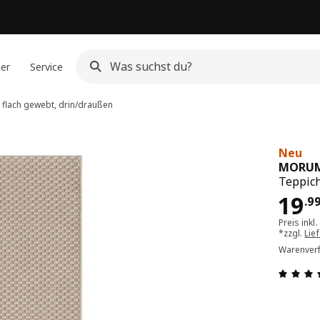
ner
Service
flach gewebt, drin/draußen
Neu
MORU
Teppich
Pre
19
.
9
Preis inkl
*zzgl.
Lie
Warenverf