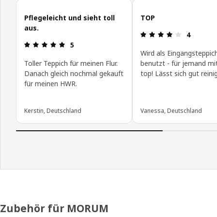
Kundenbewertungen überspringen
Pflegeleicht und sieht toll
TOP
aus.
Bewertung:
4
Bewertung: 5 von 5 Sterne
5
Wird als Eingangsteppic
Toller Teppich für meinen Flur.
benutzt - für jemand mi
Danach gleich nochmal gekauft
top! Lässt sich gut reini
für meinen HWR.
Kerstin, Deutschland
Vanessa, Deutschland
Zubehör für MORUM