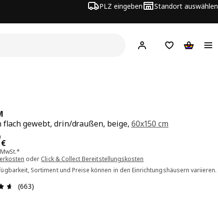
PLZ eingeben
Standort auswählen
Hej!
Hier einloggen
Merkzettel
Warenko
M
 flach gewebt, drin/draußen, beige,
60x150 cm
is 19.99€
9
€
. MwSt.*
ferkosten
oder
Click & Collect Bereitstellungskosten
ügbarkeit, Sortiment und Preise können in den Einrichtungshäusern variieren.
Bewertung: 4.6 von 5 Sterne Alle Bewertungen: 663
(663)