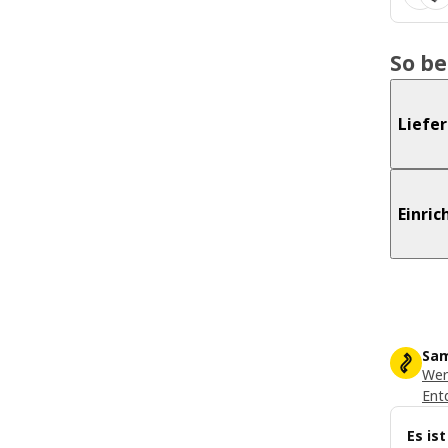
So b
Liefe
Einri
Sam
Wer
Ent
Es is