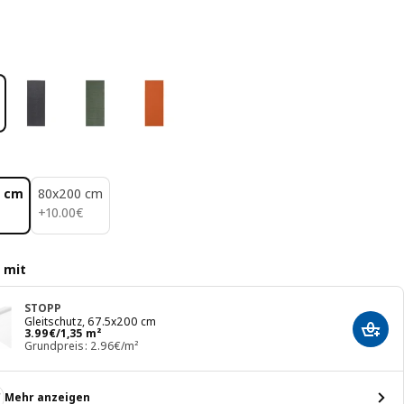
0 cm
80x200 cm
10.00€
+
10
.
00
€
 mit
STOPP
Gleitschutz, 67.5x200 cm
Preis 3.99€/1,35 m²
3
.
99
€
/1,35 m²
In de
Grundpreis: 2.96€/m²
Mehr anzeigen