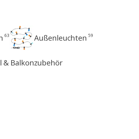
63
59
n
Außenleuchten
l & Balkonzubehör