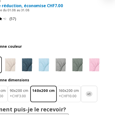
e réduction, économise CHF7.00
le du 01.08 au 31.08
Avis: 4.3 sur 5 étoiles. Nombre total d’avis: 57
(57)
onne couleur
onne dimensions
 cm
90x200 cm
140x200 cm
160x200 cm
+1
.00
CHF 3.00
CHF 10.00
00
+
CHF
3
.
00
+
CHF
10
.
00
nt puis-je le recevoir?