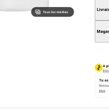
Livrai
Tous les médias
Magas
4 p
Insc
Tu as
Retou
plus