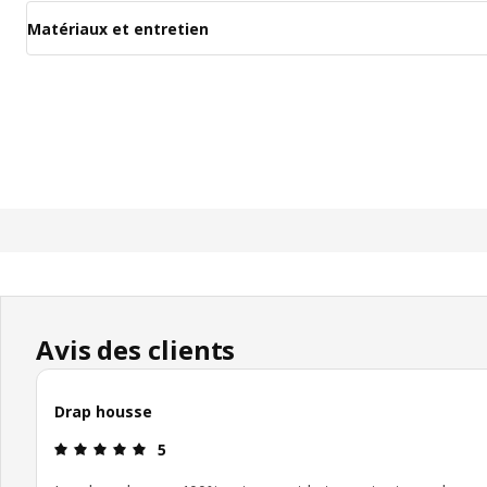
Matériaux et entretien
Avis des clients
Drap housse
Avis: 5 sur 5 étoiles.
5