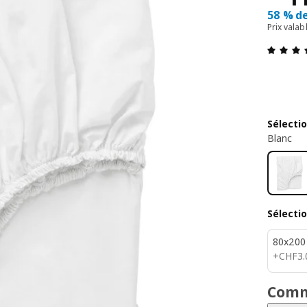
58 % d
Prix valab
Sélecti
Blanc
Sélecti
80x200
CHF 3
+
CHF
3
.
Comme