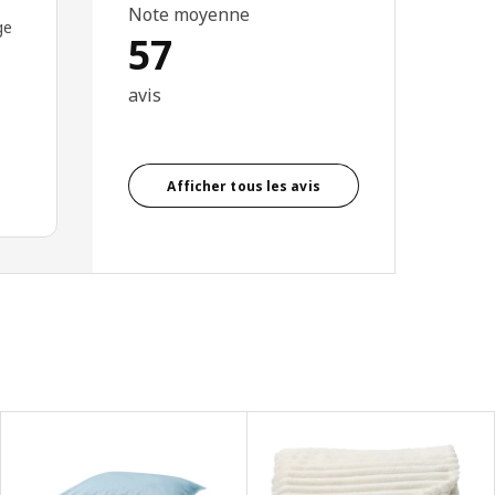
Note moyenne
ge
57
avis
Afficher tous les avis