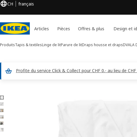
CH
français
Articles
Pièces
Offres & plus
Design et i
Produits
Tapis & textiles
Linge de lit
Parure de lit
Draps housse et draps
DVALA
D
Profite du service Click & Collect pour CHF 0.- au lieu de 
Images de 6 DVALA
er les images