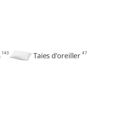
143
47
s
Taies d'oreiller