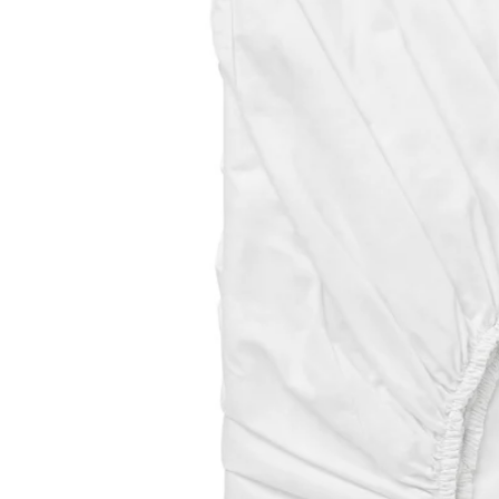
Image zoomed out, normal view