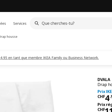
dées
Services
rap housse
CHF 4.95 en tant que membre IKEA Family ou Business Network.
DVALA
Drap ho
Prix IK
Pri
4
CHF
.
Prix ré
Pri
1
CHF