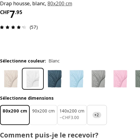
Drap housse, blanc,
80x200 cm
Prix CHF 7.95
7
CHF
.
95
Avis: 4.3 sur 5 étoiles. Nombre total d’avis: 57
(57)
Sélectionne couleur
:
Blanc
Sélectionne dimensions
80x200 cm
90x200 cm
140x200 cm
+2
CHF 3.00
−
CHF
3
.
00
Comment puis-je le recevoir?