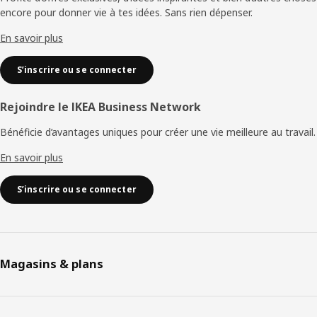
encore pour donner vie à tes idées. Sans rien dépenser.
page
En savoir plus
S’inscrire ou se connecter
Rejoindre le IKEA Business Network
Bénéficie d’avantages uniques pour créer une vie meilleure au travail.
En savoir plus
S’inscrire ou se connecter
Magasins & plans