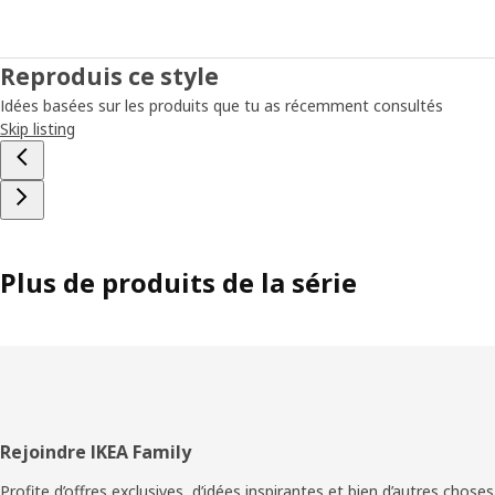
Reproduis ce style
Idées basées sur les produits que tu as récemment consultés
Skip listing
Plus de produits de la série
Pied
Rejoindre IKEA Family
de
Profite d’offres exclusives, d’idées inspirantes et bien d’autres choses