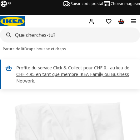
FR
Saisir code postal
Choisir magasin
Hej!
Connecte-toi
Liste d'achats
Panier
…
Parure de lit
Draps housse et draps
Profite du service Click & Collect pour CHF 0.- au lieu de
CHF 4.95 en tant que membre IKEA Family ou Business
Network.
ages de 6 DVALA
les images