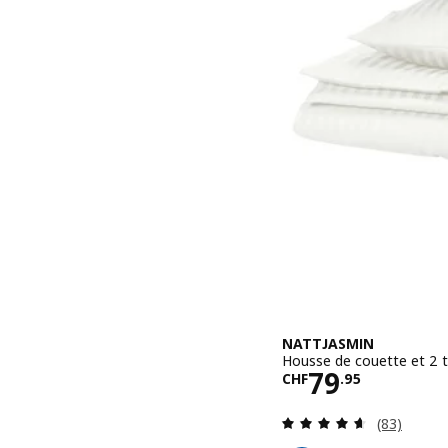
NATTJASMIN
Housse de couette et 2 
Prix CHF 79
79
CHF
.
95
Révision: 
(83)