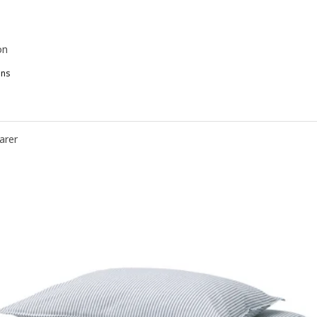
on
ons
NGSLILJA, Housse de couette et 2 taies, gris-vert pâle, 240x220/50
NGSLILJA, Housse de couette et 2 taies, blanc, 240x220/50x60 cm
arer
NGSLILJA, Housse de couette et 2 taies, naturel, 240x220/50x60 cm
NGSLILJA, Housse de couette et 2 taies, gris, 240x220/50x60 cm
NGSLILJA, Housse de couette et 2 taies, brun clair, 240x220/50x60 