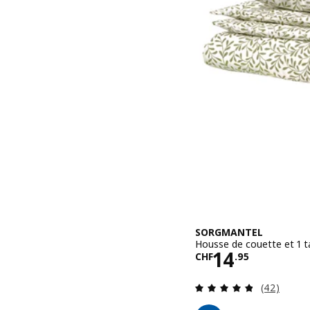
SORGMANTEL
Housse de couette et 1 t
Prix CHF 14
14
CHF
.
95
Révision: 
(42)