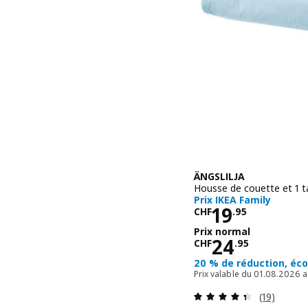
ÄNGSLILJA
Housse de couette et 1 t
Prix IKEA Family
Prix CHF 19
19
CHF
.
95
Prix normal
Prix normal
24
CHF
.
95
20 % de réduction, éc
Prix valable du 01.08.2026 
Révision: 
(19)