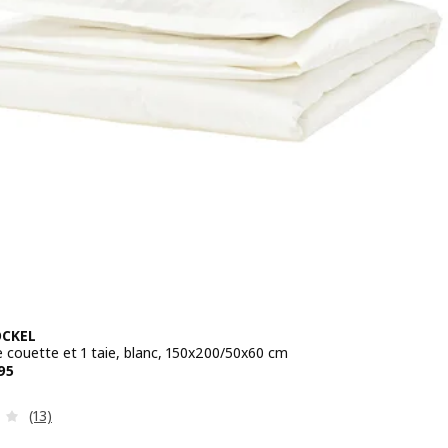
CKEL
 couette et 1 taie, blanc, 150x200/50x60 cm
 CHF 49.95
95
Révision: 3.4 hors de 5 étoiles. Nombre total de commenta
(13)