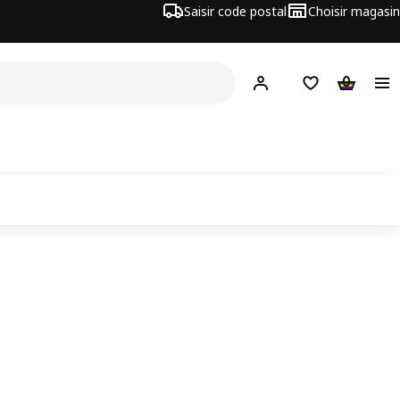
Saisir code postal
Choisir magasin
Hej!
Connecte-toi
Liste d'achats
Panier