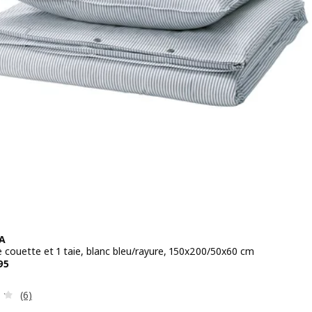
A
 couette et 1 taie, blanc bleu/rayure, 150x200/50x60 cm
 CHF 29.95
95
Révision: 4.2 hors de 5 étoiles. Nombre total de comment
(6)