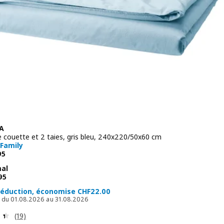
A
 couette et 2 taies, gris bleu, 240x220/50x60 cm
 Family
 CHF 17.95
95
mal
 normal CHF 39.95
95
réduction, économise CHF22.00
le du 01.08.2026 au 31.08.2026
Révision: 4.4 hors de 5 étoiles. Nombre total de comment
(19)