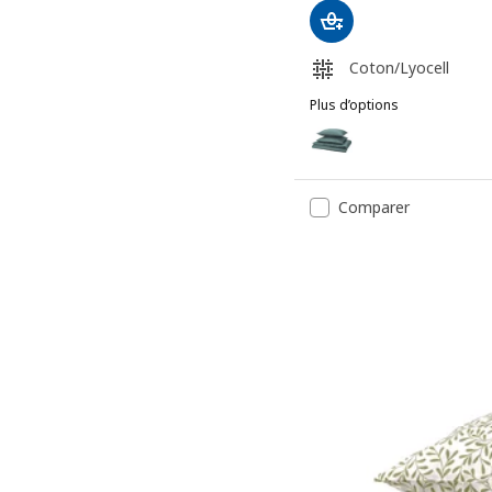
Coton/Lyocell
Plus d’options
NATTJASMIN
Option: NATTJASMIN, Hou
Option: NATTJASMIN, Hous
Comparer