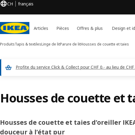
CH
français
Articles
Pièces
Offres & plus
Design et i
Produits
Tapis & textiles
Linge de lit
Parure de lit
Housses de couette et taies
Profite du service Click & Collect pour CHF 0.- au lieu de 
Housses de couette et t
Housses de couette et taies d’oreiller IKEA 
douceur à l’état pur