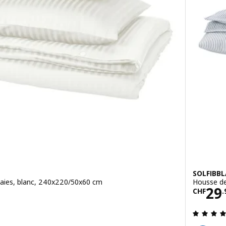
SOLFIBBL
taies, blanc, 240x220/50x60 cm
Housse de
.95
Prix
29
CHF
.
4.6 hors de 5 étoiles. Nombre total de commentaires: