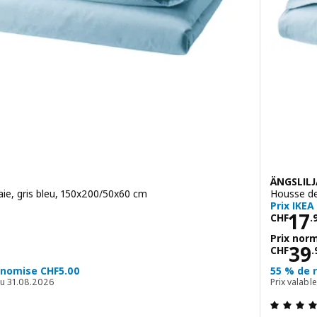
ÄNGSLILJ
aie, gris bleu, 150x200/50x60 cm
Housse de
Prix IKEA
.95
Prix
17
CHF
.
Prix nor
 CHF 24.95
Prix
39
CHF
.
onomise CHF5.00
55 % de 
au 31.08.2026
Prix valab
4.4 hors de 5 étoiles. Nombre total de commentaires: