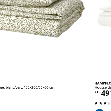
HAMPFLO
aie, blanc/vert, 150x200/50x60 cm
Housse de
.95
Prix
49
CHF
.
4.8 hors de 5 étoiles. Nombre total de commentaires: