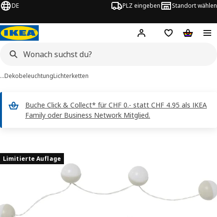
DE
PLZ eingeben
Standort wählen
Hej!
Logge dich ein
Einkaufsliste
Warenko
…
Dekobeleuchtung
Lichterketten
Buche Click & Collect* für CHF 0.- statt CHF 4.95 als IKEA
Family oder Business Network Mitglied.
SOLVINDEN -Bilder
erspringen
Limitierte Auflage