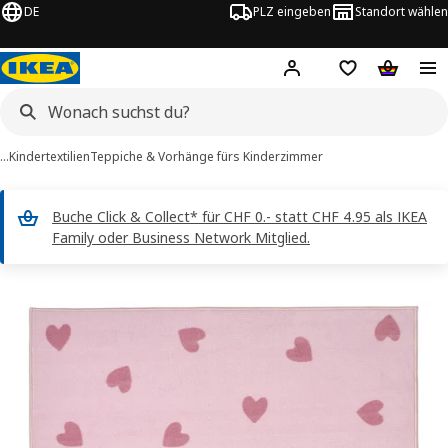
DE
PLZ eingeben
Standort wählen
Hej!
Logge dich ein
Einkaufsliste
Warenko
…
Kindertextilien
Teppiche & Vorhänge fürs Kinderzimmer
Buche Click & Collect* für CHF 0.- statt CHF 4.95 als IKEA
Family oder Business Network Mitglied.
BARNDRÖM -Bilder
erspringen