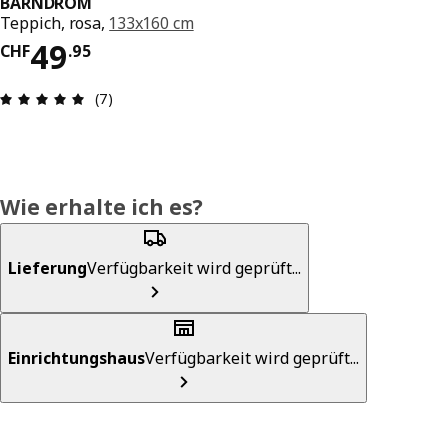
BARNDRÖM
Teppich, rosa,
133x160 cm
Preis CHF 49.95
49
CHF
.
95
Bewertung: 4.9 von 5 Sterne Anzahl der Bewert
(7)
Wie erhalte ich es?
Lieferung
Verfügbarkeit wird geprüft...
Einrichtungshaus
Verfügbarkeit wird geprüft...