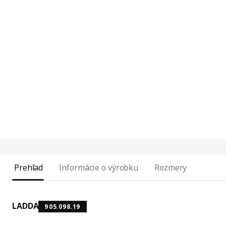
Prehľad
Informácie o výrobku
Rozmery
LADDA
905.098.19