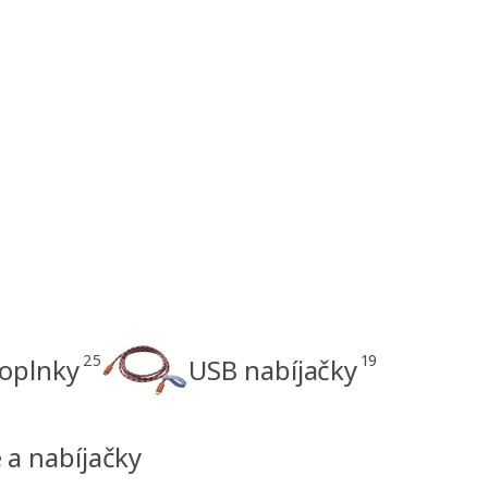
25
19
doplnky
USB nabíjačky
 a nabíjačky