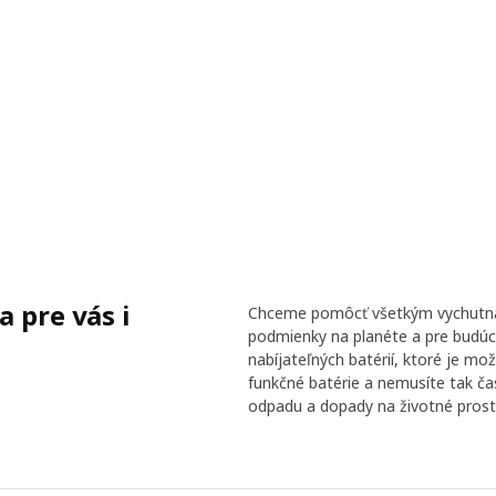
a pre vás i
Chceme pomôcť všetkým vychutnať 
podmienky na planéte a pre budúc
nabíjateľných batérií, ktoré je m
funkčné batérie a nemusíte tak č
odpadu a dopady na životné prostr