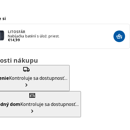
 si
LITOSFÄR
Nabíjačka batérií s úlož. priest.
Prida
Cena € 14,99
€
14
,
99
osti nákupu
enie
Kontroluje sa dostupnosť…
dný dom
Kontroluje sa dostupnosť…