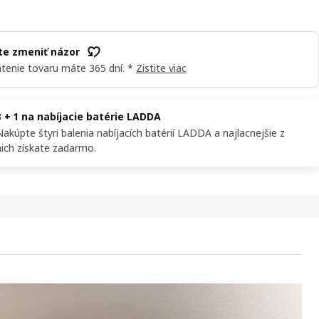
e zmeniť názor
tenie tovaru máte 365 dní. *
Zistite viac
3 + 1 na nabíjacie batérie LADDA
Nakúpte štyri balenia nabíjacích batérií LADDA a najlacnejšie z
nich získate zadarmo.