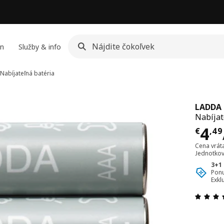
jn
Služby & info
Nabíjateľná batéria
LADDA
Nabíjat
Cen
4
€
,
49
Cena vrát
Jednotkov
3+1
Ponu
Exkl