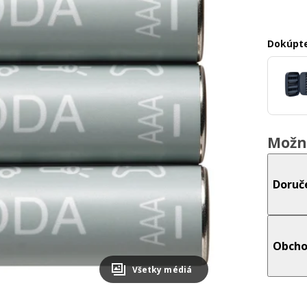
Dokúpte
Možn
Doruč
Obcho
Všetky médiá