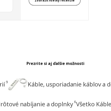
Zobraziť všetky recenzie
Prezrite si aj ďalšie možnosti
9
ií
Káble, usporiadanie káblov a 
6
rôtové nabíjanie a doplnky
Všetko Káble