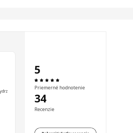
5
Hodnotenie: 5 z 5 hviezdičiek. Celkový
Priemerné hodnotenie
ydrz
34
Recenzie