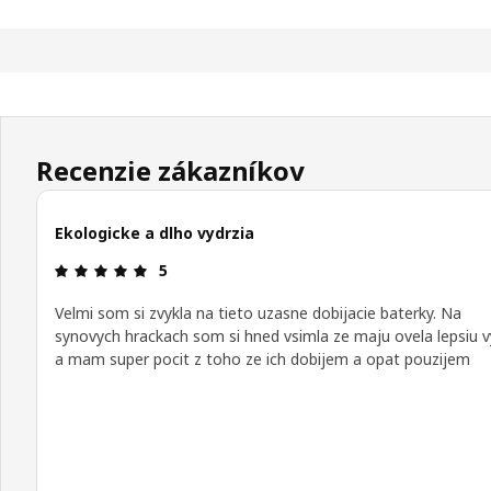
Recenzie zákazníkov
Ekologicke a dlho vydrzia
Hodnotenie: 5 z 5 hviezdičiek.
5
Velmi som si zvykla na tieto uzasne dobijacie baterky. Na
synovych hrackach som si hned vsimla ze maju ovela lepsiu v
a mam super pocit z toho ze ich dobijem a opat pouzijem