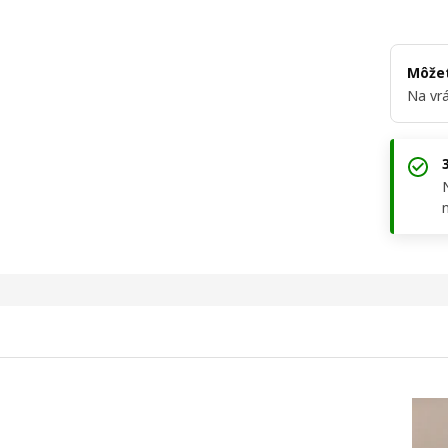
Môžet
Na vrá