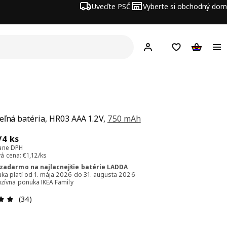
Uveďte PSČ
Vyberte si obchodný dom
Hej!
Prihlásenie
Nákupný zozn
Nákupný 
eľná batéria, HR03 AAA 1.2V,
750 mAh
a € 4,49/4 ks
/4 ks
ane DPH
á cena: €1,12/ks
 zadarmo na najlacnejšie batérie LADDA
ka platí od 1. mája 2026 do 31. augusta 2026
uzívna ponuka IKEA Family
Hodnotenie: 5 z 5 hviezdičiek. Celkový počet recenzií: 34
(34)