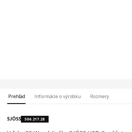
Prehľad
Informácie o výrobku
Rozmery
SJÖSS
506.217.28