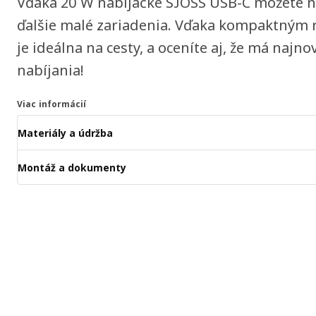
Vďaka 20 W nabíjačke SJÖSS USB-C môžete nab
ďalšie malé zariadenia. Vďaka kompaktným 
je ideálna na cesty, a oceníte aj, že má najn
nabíjania!
Viac informácií
Materiály a údržba
Montáž a dokumenty