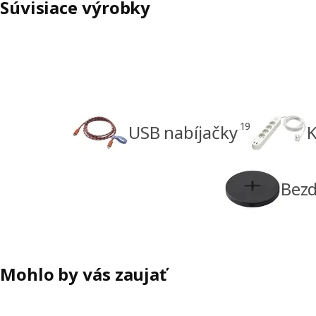
Súvisiace výrobky
19
USB nabíjačky
K
Bezd
Mohlo by vás zaujať