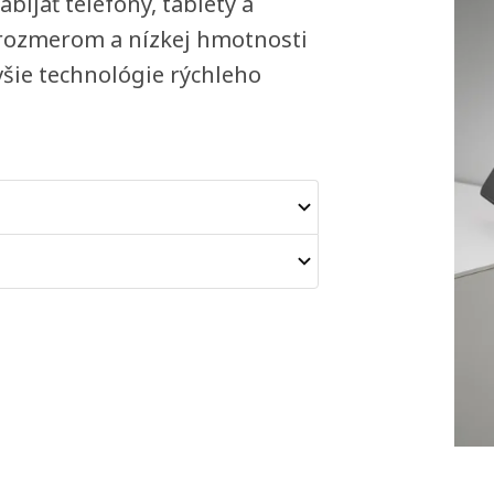
íjať telefóny, tablety a
rozmerom a nízkej hmotnosti
ovšie technológie rýchleho