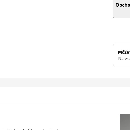
Obcho
Môžet
Na vrá