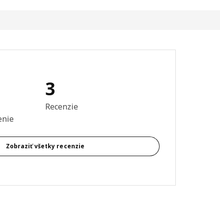
3
ie: 5 z 5 hviezdičiek. Celkový počet recenzií: 3
Recenzie
enie
Zobraziť všetky recenzie