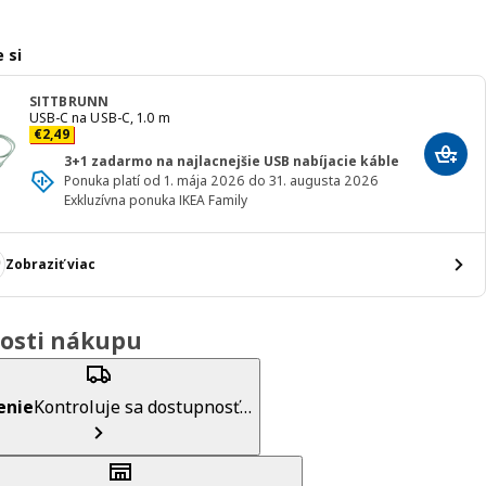
 si
SITTBRUNN
USB-C na USB-C, 1.0 m
Cena € 2,49
€
2
,
49
Prida
3+1 zadarmo na najlacnejšie USB nabíjacie káble
Ponuka platí od 1. mája 2026 do 31. augusta 2026
Exkluzívna ponuka IKEA Family
Zobraziť viac
osti nákupu
enie
Kontroluje sa dostupnosť…