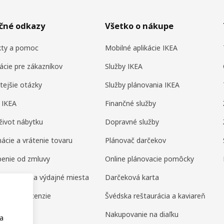
očné odkazy
Všetko o nákupe
kty a pomoc
Mobilné aplikácie IKEA
ácie pre zákazníkov
Služby IKEA
tejšie otázky
Služby plánovania IKEA
 IKEA
Finančné služby
život nábytku
Dopravné služby
ácie a vrátenie tovaru
Plánovač darčekov
enie od zmluvy
Online plánovacie pomôcky
né domy a výdajné miesta
Darčeková karta
enia a recenzie
Švédska reštaurácia a kaviareň
amily
Nakupovanie na diaľku
na