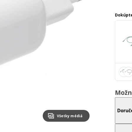
Dokúpte
Možn
Doruč
Všetky médiá