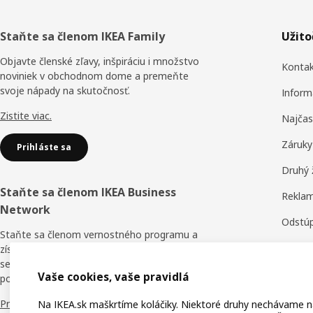
Päta
Staňte sa členom IKEA Family
Užit
stránky
Objavte členské zľavy, inšpiráciu i množstvo
Konta
noviniek v obchodnom dome a premeňte
svoje nápady na skutočnosť.
Inform
Zistite viac.
Najčas
Záruky
Prihláste sa
Druhý 
Staňte sa členom IKEA Business
Reklam
Network
Odstúp
Staňte sa členom vernostného programu a
Obchod
získajte zľavy, online školenia a výhody pre
seba a svojich zamestnancov. Kto tvrdí, že v
Hodnot
Vaše cookies, vaše pravidlá
podnikaní nie je nič zadarmo?
IKEA F
Prečo IKEA Business Network?
Na IKEA.sk maškrtíme koláčiky. Niektoré druhy nechávame 