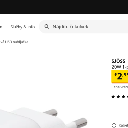
jn
Služby & info
vá USB nabíjačka
SJÖSS
20W 1-p
Cen
2
€
,
9
Cena vrát
Kábe