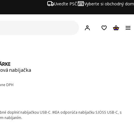
Uveďte PSČ
Vyberte si obchodný dom
Hej!
Prihlásenie
Nákupný zozn
Nákupný 
ÄRKE
ová nabíjačka
a € 8,99
ane DPH
bné doplniť nabíjačkou USB-C. IKEA odporúča nabíjačku SJÖSS USB-C, s
ym nabíjaním.