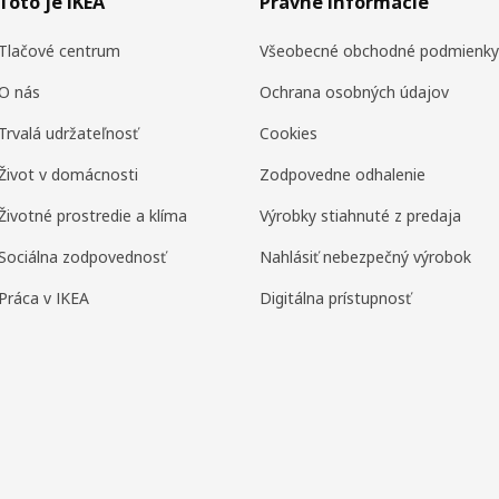
Toto je IKEA
Právne informácie
Tlačové centrum
Všeobecné obchodné podmienky
O nás
Ochrana osobných údajov
Trvalá udržateľnosť
Cookies
Život v domácnosti
Zodpovedne odhalenie
Životné prostredie a klíma
Výrobky stiahnuté z predaja
Sociálna zodpovednosť
Nahlásiť nebezpečný výrobok
Práca v IKEA
Digitálna prístupnosť