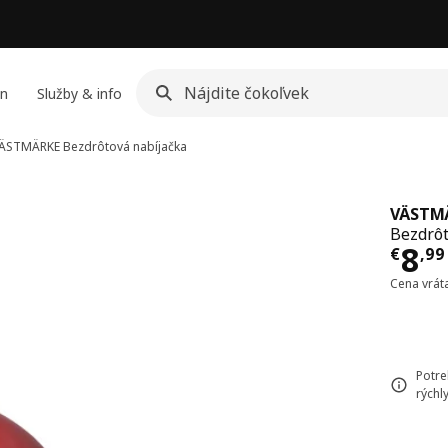
jn
Služby & info
ÄSTMÄRKE
Bezdrôtová nabíjačka
VÄSTM
Bezdrôt
Cen
8
€
,
99
Cena vrát
Potre
rýchl