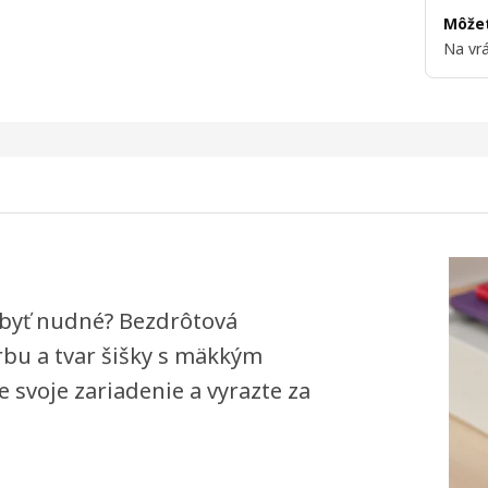
Môžet
Na vrá
 byť nudné? Bezdrôtová
bu a tvar šišky s mäkkým
svoje zariadenie a vyrazte za