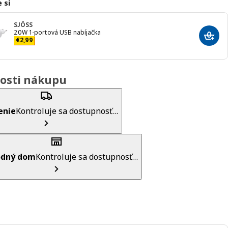
 si
SJÖSS
20W 1-portová USB nabíjačka
Prida
Cena € 2,99
€
2
,
99
osti nákupu
enie
Kontroluje sa dostupnosť…
dný dom
Kontroluje sa dostupnosť…