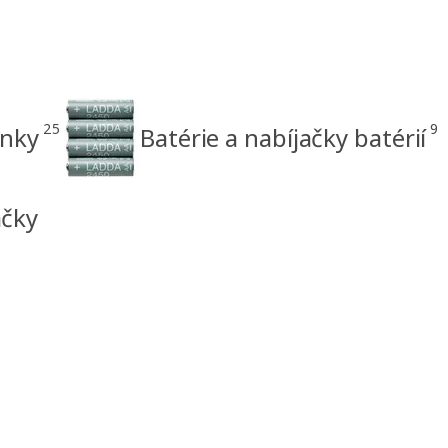
25
9
lnky
Batérie a nabíjačky batérií
ačky