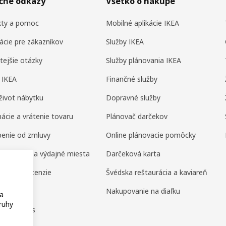
očné odkazy
Všetko o nákupe
kty a pomoc
Mobilné aplikácie IKEA
ácie pre zákazníkov
Služby IKEA
tejšie otázky
Služby plánovania IKEA
 IKEA
Finančné služby
život nábytku
Dopravné služby
ácie a vrátenie tovaru
Plánovač darčekov
enie od zmluvy
Online plánovacie pomôcky
né domy a výdajné miesta
Darčeková karta
enia a recenzie
Švédska reštaurácia a kaviareň
amily
Nakupovanie na diaľku
na
ruhy
or Business