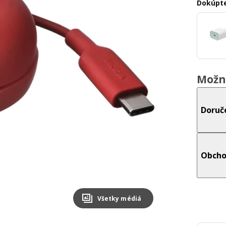
Dokúpte
Možn
Doruč
Obcho
Všetky médiá