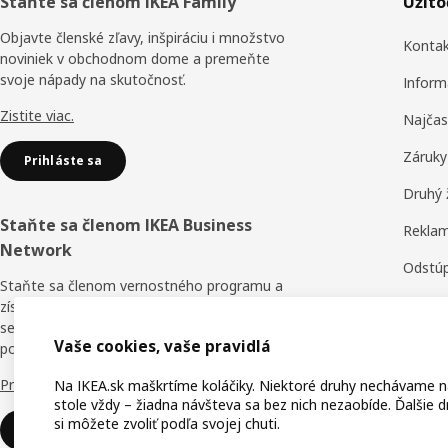
Päta
Staňte sa členom IKEA Family
Užit
stránky
Objavte členské zľavy, inšpiráciu i množstvo
Konta
noviniek v obchodnom dome a premeňte
svoje nápady na skutočnosť.
Inform
Zistite viac.
Najčas
Záruky
Prihláste sa
Druhý 
Staňte sa členom IKEA Business
Reklam
Network
Odstúp
Staňte sa členom vernostného programu a
Obchod
získajte zľavy, online školenia a výhody pre
seba a svojich zamestnancov. Kto tvrdí, že v
Hodnot
Vaše cookies, vaše pravidlá
podnikaní nie je nič zadarmo?
IKEA F
Prečo IKEA Business Network?
Na IKEA.sk maškrtíme koláčiky. Niektoré druhy nechávame 
stole vždy – žiadna návšteva sa bez nich nezaobíde. Ďalšie d
IKEA f
si môžete zvoliť podľa svojej chuti.
Prihláste sa