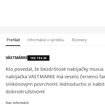
Prehľad
Informácie o výrobku
Rozmery
VÄSTMÄRKE
106.184.26
Kto povedal, že bezdrôtové nabíjačky musia
nabíjačka VÄSTMÄRKE má veselú červenú far
silikónovým povrchom! Jednoducho si nabite 
dobrodružstvom!
Viac informácií