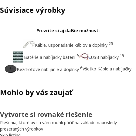
Súvisiace výrobky
Prezrite si aj ďalšie možnosti
25
Káble, usporiadanie káblov a doplnky
9
19
Batérie a nabíjačky batérií
USB nabíjačky
6
Všetko Káble a nabíjačky
Bezdrôtové nabíjanie a doplnky
Mohlo by vás zaujať
Vytvorte si rovnaké riešenie
Riešenia, ktoré by sa vám mohli páčiť na základe naposledy
prezeraných výrobkov
Skip listing