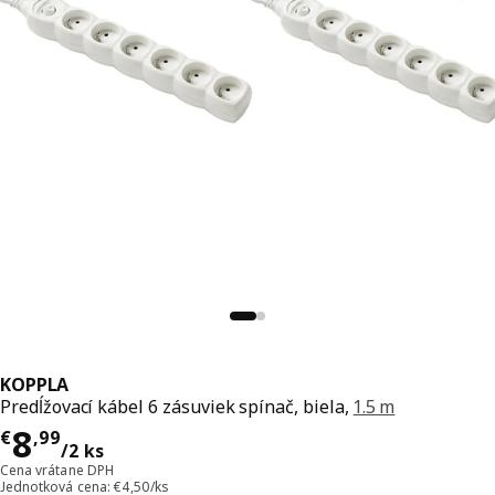
KOPPLA
Predĺžovací kábel 6 zásuviek spínač, biela,
1.5 m
Cena € 8,99/2 ks
8
€
,
99
/2 ks
Cena vrátane DPH
Jednotková cena: €4,50/ks