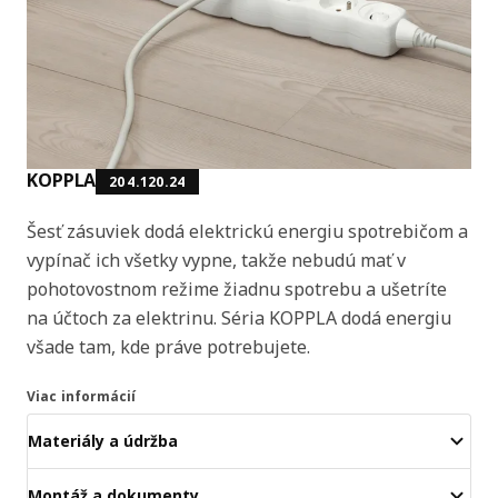
KOPPLA
204.120.24
Šesť zásuviek dodá elektrickú energiu spotrebičom a
vypínač ich všetky vypne, takže nebudú mať v
pohotovostnom režime žiadnu spotrebu a ušetríte
na účtoch za elektrinu. Séria KOPPLA dodá energiu
všade tam, kde práve potrebujete.
Viac informácií
Materiály a údržba
Montáž a dokumenty