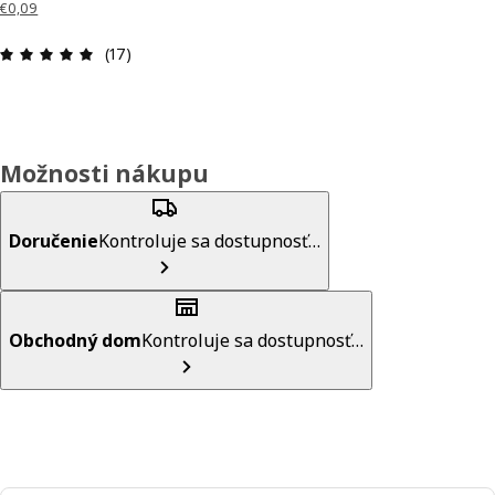
€0,09
Hodnotenie: 4.9 z 5 hviezdičiek. Celkový počet re
(17)
Možnosti nákupu
Doručenie
Kontroluje sa dostupnosť…
Obchodný dom
Kontroluje sa dostupnosť…