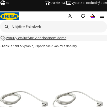
SK
Uveďte PSČ
Vyberte si obchodný dom
Hej!
Prihlásenie
Nákupný zozn
Nákupný 
Ponuky exkluzívne v obchodnom dome
…
Káble a nabíjačky
Káble, usporiadanie káblov a doplnky
rázky KOPPLA v počte 2
ť obrázky