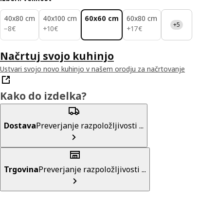
40x80 cm
40x100 cm
60x60 cm
60x80 cm
+5
8€
10€
17€
−
8
€
+
10
€
+
17
€
Načrtuj svojo kuhinjo
Ustvari svojo novo kuhinjo v našem orodju za načrtovanje
Kako do izdelka?
Dostava
Preverjanje razpoložljivosti ...
Trgovina
Preverjanje razpoložljivosti ...