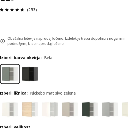
Ocena in komentar: 4.7 od skupno 5 zvezdic. Sku
(253)
Obešalna letev je naprodaj ločeno. Izdelek je treba dopolniti z nogami in
podnožjem, ki so naprodaj ločeno.
Izberi: barva okvirja
:
Bela
Izberi: ličnica
:
Nickebo mat sivo zelena
Izberi: velikost