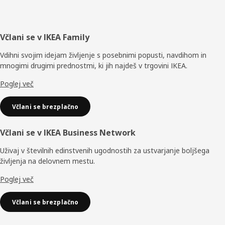
Noga
Včlani se v IKEA Family
Vdihni svojim idejam življenje s posebnimi popusti, navdihom in
mnogimi drugimi prednostmi, ki jih najdeš v trgovini IKEA.
Poglej več
Včlani se brezplačno
Včlani se v IKEA Business Network
Uživaj v številnih edinstvenih ugodnostih za ustvarjanje boljšega
življenja na delovnem mestu.
Poglej več
Včlani se brezplačno