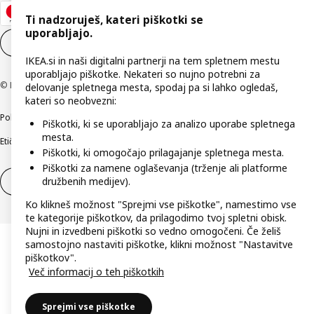
Ti nadzoruješ, kateri piškotki se
uporabljajo.
Nastavitve piškotkov
SL
IKEA.si in naši digitalni partnerji na tem spletnem mestu
uporabljajo piškotke. Nekateri so nujno potrebni za
© Inter IKEA Systems B.V. 1999–2026
delovanje spletnega mesta, spodaj pa si lahko ogledaš,
kateri so neobvezni:
Politika zasebnosti
Pravilnik o piškotkih
Pogoji poslovanja
Podatki o podjetju
Piškotki, ki se uporabljajo za analizo uporabe spletnega
mesta.
Etično odkrivanje varnostnih pomanjkljivosti
Digitalna dostopnost
Piškotki, ki omogočajo prilagajanje spletnega mesta.
Piškotki za namene oglaševanja (trženje ali platforme
družbenih medijev).
Odstop od pogodbe
Odstop od pogodbe (storitve)
Ko klikneš možnost "Sprejmi vse piškotke", namestimo vse
te kategorije piškotkov, da prilagodimo tvoj spletni obisk.
Nujni in izvedbeni piškotki so vedno omogočeni. Če želiš
samostojno nastaviti piškotke, klikni možnost "Nastavitve
piškotkov".
Več informacij o teh piškotkih
Sprejmi vse piškotke