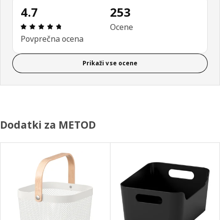
4.7
253
Ocena in komentar: 4.7 od skupno 5 zvezdic. Sku
Ocene
Povprečna ocena
Prikaži vse ocene
Dodatki za METOD