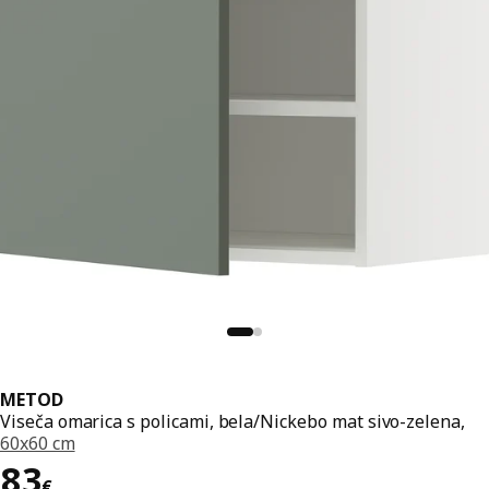
METOD
Viseča omarica s policami, bela/Nickebo mat sivo-zelena,
60x60 cm
Cena 83€
83
€