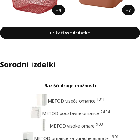
+4
+7
Prikaži vse dodatke
Sorodni izdelki
Razišči druge možnosti
1311
METOD viseče omarice
2494
METOD podstavne omarice
903
METOD visoke omare
1991
METOD omarice za vgradne aparate