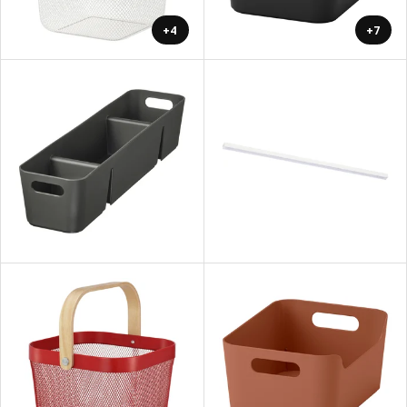
+4
+7