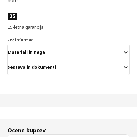
noto.
Lastnosti izdelka
25
25-letna garancija
Več informacij
Materiali in nega
Sestava in dokumenti
Ocene kupcev