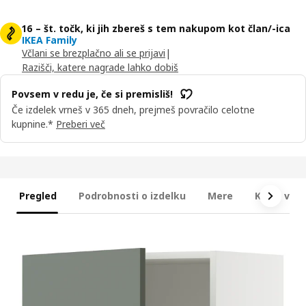
16 – št. točk, ki jih zbereš s tem nakupom kot član/-ica
IKEA Family
Včlani se brezplačno ali se prijavi
|
Razišči, katere nagrade lahko dobiš
Povsem v redu je, če si premisliš!
Če izdelek vrneš v 365 dneh, prejmeš povračilo celotne
kupnine.*
Preberi več
Pregled
Podrobnosti o izdelku
Mere
Kaj je vkl