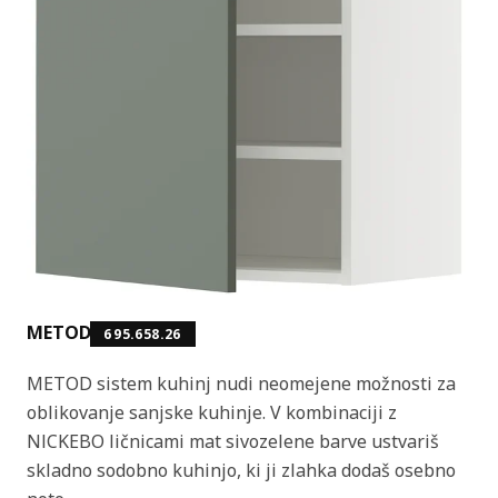
METOD
695.658.26
METOD sistem kuhinj nudi neomejene možnosti za
oblikovanje sanjske kuhinje. V kombinaciji z
NICKEBO ličnicami mat sivozelene barve ustvariš
skladno sodobno kuhinjo, ki ji zlahka dodaš osebno