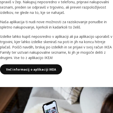
spraviš v žep. Nakupuj neposredno v telefonu, pripravi nakupovalni
seznam, preden se odpraviš v trgovino, ali preveri razpoložljivost
izdelkov, ne glede na to, kje se nahajaš.
Naša aplikacija ti nudi nove možnosti za raziskovanje ponudbe in
spletno nakupovanje, kjerkoli in kadarkoli to želiš.
Izdelke lahko kupiš neposredno v aplikaciji ali pa aplikacijo uporabiš v
trgovini, kjer lahko izdelke skeniraš na poti in jih na koncu hitreje
plačaš. Poišči navdih, brskaj po izdelkih in se prijavi v svoj račun IKEA
Family ter ustvari nakupovalne sezname, ki jih je mogoče deliti z
drugimi. Vse to z aplikacijo IKEA!
Več informacij o aplikaciji IKEA