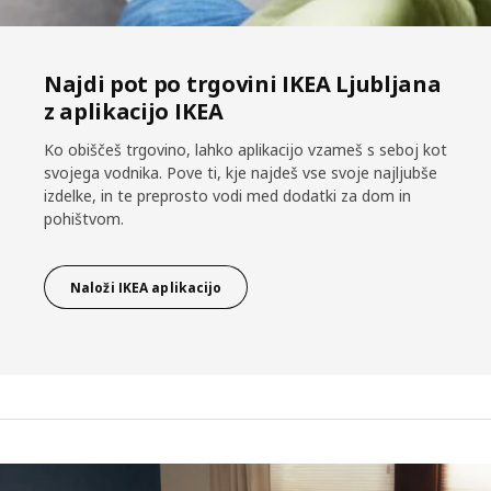
Najdi pot po trgovini IKEA Ljubljana
z aplikacijo IKEA
Ko obiščeš trgovino, lahko aplikacijo vzameš s seboj kot
svojega vodnika. Pove ti, kje najdeš vse svoje najljubše
izdelke, in te preprosto vodi med dodatki za dom in
pohištvom.
Naloži IKEA aplikacijo
Oseba drži mobilni telefon, na katerem je prikazan prazen prostor, op