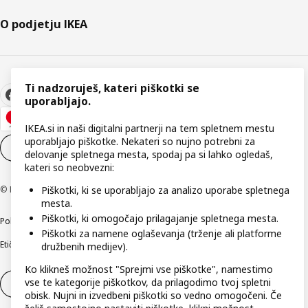
O podjetju IKEA
Ti nadzoruješ, kateri piškotki se
uporabljajo.
IKEA.si in naši digitalni partnerji na tem spletnem mestu
uporabljajo piškotke. Nekateri so nujno potrebni za
Nastavitve piškotkov
SL
delovanje spletnega mesta, spodaj pa si lahko ogledaš,
kateri so neobvezni:
© Inter IKEA Systems B.V. 1999–2026
Piškotki, ki se uporabljajo za analizo uporabe spletnega
mesta.
Piškotki, ki omogočajo prilagajanje spletnega mesta.
Politika zasebnosti
Pravilnik o piškotkih
Pogoji poslovanja
Podatki o podjetju
Piškotki za namene oglaševanja (trženje ali platforme
Etično odkrivanje varnostnih pomanjkljivosti
Digitalna dostopnost
družbenih medijev).
Ko klikneš možnost "Sprejmi vse piškotke", namestimo
vse te kategorije piškotkov, da prilagodimo tvoj spletni
Odstop od pogodbe
Odstop od pogodbe (storitve)
obisk. Nujni in izvedbeni piškotki so vedno omogočeni. Če