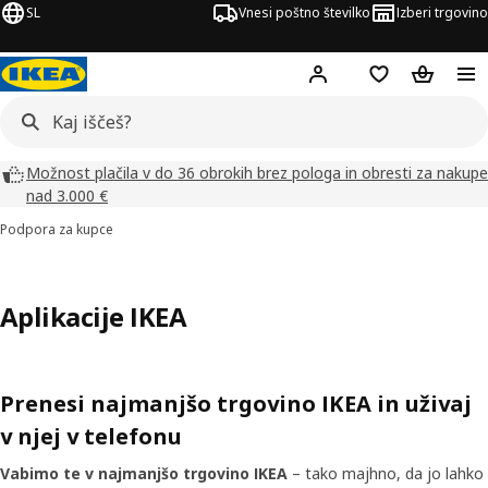
SL
Vnesi poštno številko
Izberi trgovino
Hej!
Prijava ali registrac
Seznam želja
Nakupova
Možnost plačila v do 36 obrokih brez pologa in obresti za nakupe
nad 3.000 €
Podpora za kupce
Aplikacije IKEA
Prenesi najmanjšo trgovino IKEA in uživaj
v njej v telefonu
Vabimo te v najmanjšo trgovino IKEA
– tako majhno, da jo lahko