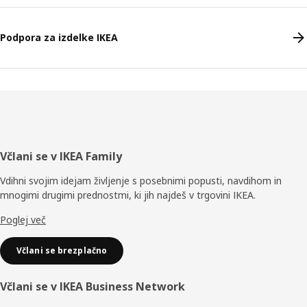
Podpora za izdelke IKEA
Noga
Včlani se v IKEA Family
Vdihni svojim idejam življenje s posebnimi popusti, navdihom in
mnogimi drugimi prednostmi, ki jih najdeš v trgovini IKEA.
Poglej več
Včlani se brezplačno
Včlani se v IKEA Business Network