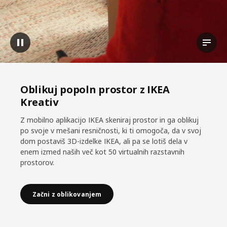
Zaustavitev videoposnetka
Oglejt
Oblikuj popoln prostor z IKEA
Kreativ
Z mobilno aplikacijo IKEA skeniraj prostor in ga oblikuj
po svoje v mešani resničnosti, ki ti omogoča, da v svoj
dom postaviš 3D-izdelke IKEA, ali pa se lotiš dela v
enem izmed naših več kot 50 virtualnih razstavnih
prostorov.
Začni z oblikovanjem