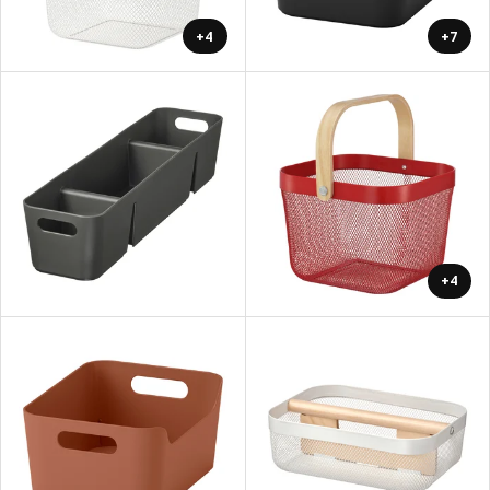
+4
+7
+4