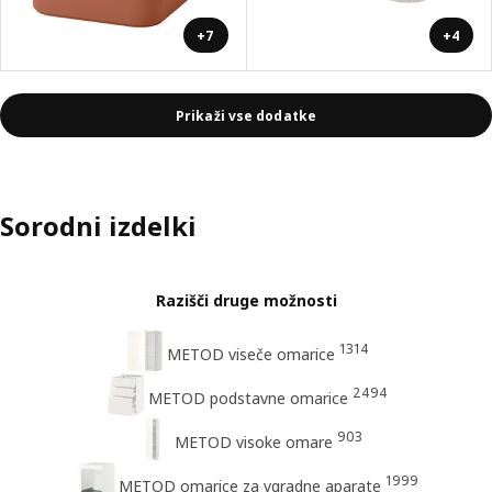
+7
+4
Prikaži vse dodatke
Sorodni izdelki
Razišči druge možnosti
1314
METOD viseče omarice
2494
METOD podstavne omarice
903
METOD visoke omare
1999
METOD omarice za vgradne aparate