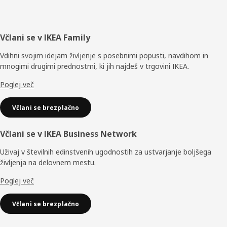
Noga
Včlani se v IKEA Family
Vdihni svojim idejam življenje s posebnimi popusti, navdihom in
mnogimi drugimi prednostmi, ki jih najdeš v trgovini IKEA.
Poglej več
Včlani se brezplačno
Včlani se v IKEA Business Network
Uživaj v številnih edinstvenih ugodnostih za ustvarjanje boljšega
življenja na delovnem mestu.
Poglej več
Včlani se brezplačno