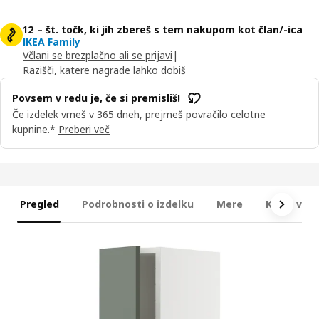
12 – št. točk, ki jih zbereš s tem nakupom kot član/-ica
IKEA Family
Včlani se brezplačno ali se prijavi
|
Razišči, katere nagrade lahko dobiš
Povsem v redu je, če si premisliš!
Če izdelek vrneš v 365 dneh, prejmeš povračilo celotne
kupnine.*
Preberi več
Pregled
Podrobnosti o izdelku
Mere
Kaj je vkl