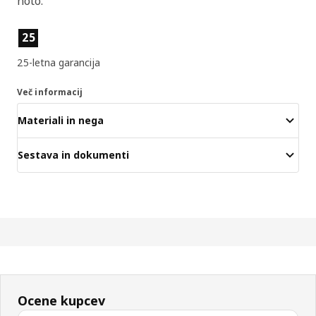
noto.
Lastnosti izdelka
25
25-letna garancija
Več informacij
Materiali in nega
Sestava in dokumenti
Ocene kupcev