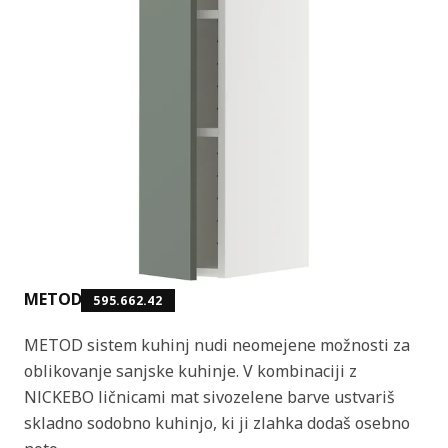
METOD
595.662.42
METOD sistem kuhinj nudi neomejene možnosti za
oblikovanje sanjske kuhinje. V kombinaciji z
NICKEBO ličnicami mat sivozelene barve ustvariš
skladno sodobno kuhinjo, ki ji zlahka dodaš osebno