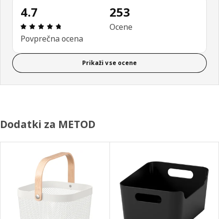
4.7
253
Ocena in komentar: 4.7 od skupno 5 zvezdic. Sku
Ocene
Povprečna ocena
Prikaži vse ocene
Dodatki za METOD