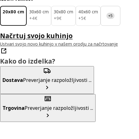
20x80 cm
30x60 cm
30x80 cm
40x60 cm
+5
4€
9€
5€
+
4
€
+
9
€
+
5
€
Načrtuj svojo kuhinjo
Ustvari svojo novo kuhinjo v našem orodju za načrtovanje
Kako do izdelka?
Dostava
Preverjanje razpoložljivosti ...
Trgovina
Preverjanje razpoložljivosti ...