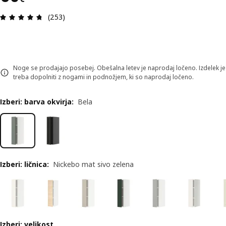
Ocena in komentar: 4.7 od skupno 5 zvezdic. Sku
(253)
Noge se prodajajo posebej. Obešalna letev je naprodaj ločeno. Izdelek je
treba dopolniti z nogami in podnožjem, ki so naprodaj ločeno.
Izberi: barva okvirja
:
Bela
Izberi: ličnica
:
Nickebo mat sivo zelena
Izberi: velikost