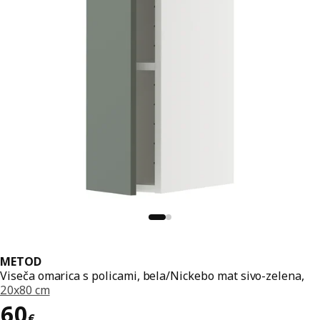
METOD
Viseča omarica s policami, bela/Nickebo mat sivo-zelena,
20x80 cm
Cena 60€
60
€