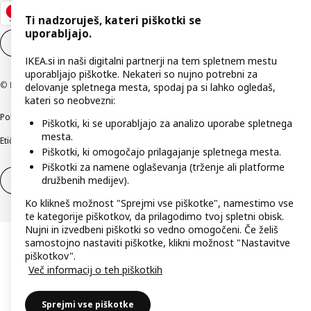
Ti nadzoruješ, kateri piškotki se
uporabljajo.
Nastavitve piškotkov
SL
IKEA.si in naši digitalni partnerji na tem spletnem mestu
uporabljajo piškotke. Nekateri so nujno potrebni za
© Inter IKEA Systems B.V. 1999–2026
delovanje spletnega mesta, spodaj pa si lahko ogledaš,
kateri so neobvezni:
Politika zasebnosti
Pravilnik o piškotkih
Pogoji poslovanja
Podatki o podjetju
Piškotki, ki se uporabljajo za analizo uporabe spletnega
mesta.
Etično odkrivanje varnostnih pomanjkljivosti
Digitalna dostopnost
Piškotki, ki omogočajo prilagajanje spletnega mesta.
Piškotki za namene oglaševanja (trženje ali platforme
družbenih medijev).
Odstop od pogodbe
Odstop od pogodbe (storitve)
Ko klikneš možnost "Sprejmi vse piškotke", namestimo vse
te kategorije piškotkov, da prilagodimo tvoj spletni obisk.
Nujni in izvedbeni piškotki so vedno omogočeni. Če želiš
samostojno nastaviti piškotke, klikni možnost "Nastavitve
piškotkov".
Več informacij o teh piškotkih
Sprejmi vse piškotke