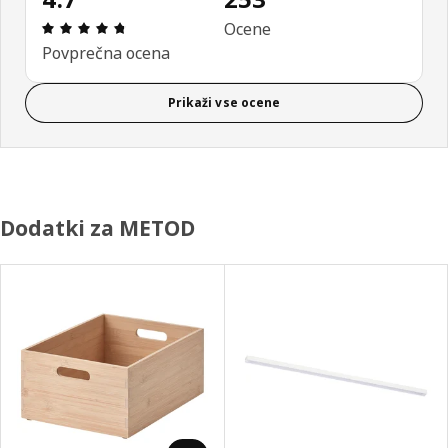
Ocena in komentar: 4.7 od skupno 5 zvezdic. Sku
Ocene
Povprečna ocena
Prikaži vse ocene
Dodatki za METOD