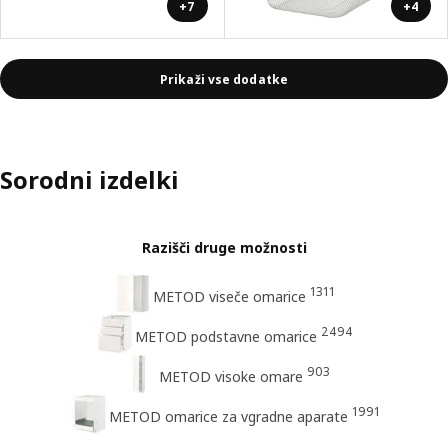
+7
+4
Prikaži vse dodatke
Sorodni izdelki
Razišči druge možnosti
1311
METOD viseče omarice
2494
METOD podstavne omarice
903
METOD visoke omare
1991
METOD omarice za vgradne aparate