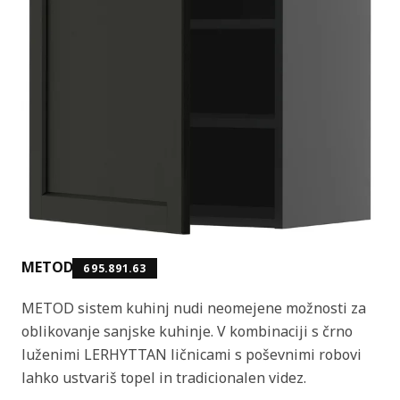
METOD
695.891.63
METOD sistem kuhinj nudi neomejene možnosti za
oblikovanje sanjske kuhinje. V kombinaciji s črno
luženimi LERHYTTAN ličnicami s poševnimi robovi
lahko ustvariš topel in tradicionalen videz.