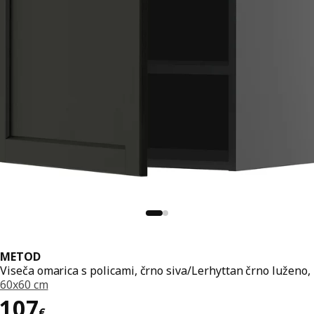
METOD
Viseča omarica s policami, črno siva/Lerhyttan črno luženo,
60x60 cm
Cena 107€
107
€