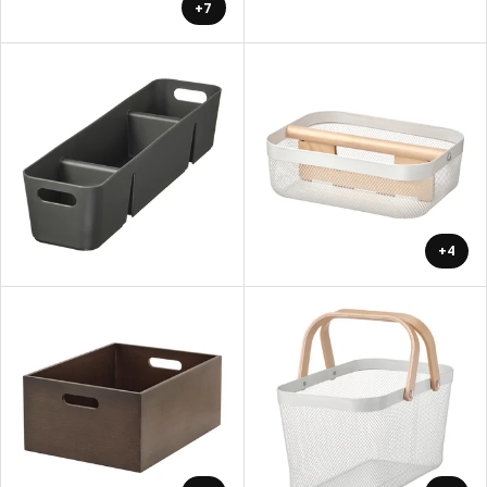
+7
+4