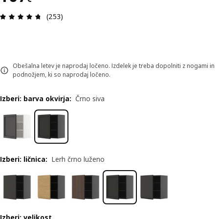
Ocena in komentar: 4.7 od skupno 5 zvezdic. Sku
(253)
Obešalna letev je naprodaj ločeno. Izdelek je treba dopolniti z nogami in
podnožjem, ki so naprodaj ločeno.
Izberi: barva okvirja
:
Črno siva
Izberi: ličnica
:
Lerh črno luženo
Izberi: velikost