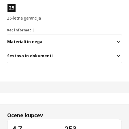
Lastnosti izdelka
25
25-letna garancija
Več informacij
Materiali in nega
Sestava in dokumenti
Ocene kupcev
4.7
253