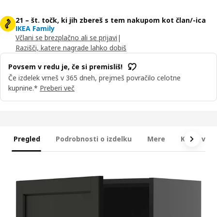
21 – št. točk, ki jih zbereš s tem nakupom kot član/-ica
IKEA Family
Včlani se brezplačno ali se prijavi
|
Razišči, katere nagrade lahko dobiš
Povsem v redu je, če si premisliš!
Če izdelek vrneš v 365 dneh, prejmeš povračilo celotne
kupnine.*
Preberi več
Pregled
Podrobnosti o izdelku
Mere
Kaj je vkl