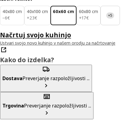
40x80 cm
40x100 cm
60x60 cm
60x80 cm
+5
6€
23€
17€
−
6
€
+
23
€
+
17
€
Načrtuj svojo kuhinjo
Ustvari svojo novo kuhinjo v našem orodju za načrtovanje
Kako do izdelka?
Dostava
Preverjanje razpoložljivosti ...
Trgovina
Preverjanje razpoložljivosti ...