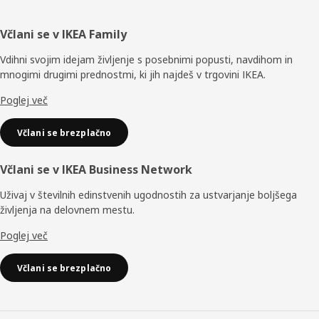
Noga
Včlani se v IKEA Family
Vdihni svojim idejam življenje s posebnimi popusti, navdihom in
mnogimi drugimi prednostmi, ki jih najdeš v trgovini IKEA.
Poglej več
Včlani se brezplačno
Včlani se v IKEA Business Network
Uživaj v številnih edinstvenih ugodnostih za ustvarjanje boljšega
življenja na delovnem mestu.
Poglej več
Včlani se brezplačno